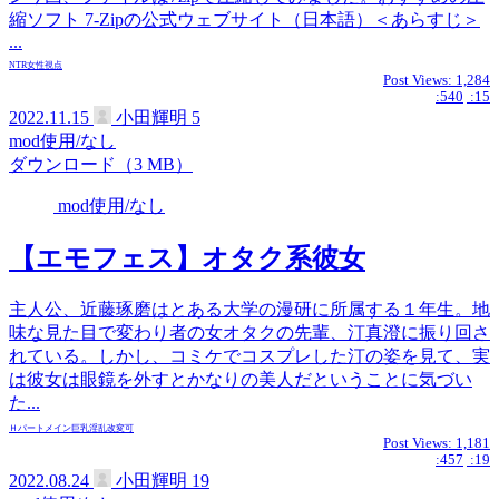
縮ソフト 7-Zipの公式ウェブサイト（日本語）＜あらすじ＞
...
NTR
女性視点
Post Views:
1,284
:540
:15
2022.11.15
小田輝明
5
mod使用/なし
ダウンロード（3 MB）
mod使用/なし
【エモフェス】オタク系彼女
主人公、近藤琢磨はとある大学の漫研に所属する１年生。地
味な見た目で変わり者の女オタクの先輩、汀真澄に振り回さ
れている。しかし、コミケでコスプレした汀の姿を見て、実
は彼女は眼鏡を外すとかなりの美人だということに気づい
た...
Ｈパートメイン
巨乳
淫乱
改変可
Post Views:
1,181
:457
:19
2022.08.24
小田輝明
19