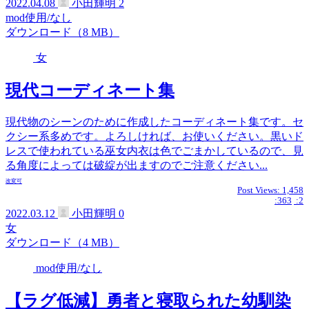
2022.04.08
小田輝明
2
mod使用/なし
ダウンロード（8 MB）
女
現代コーディネート集
現代物のシーンのために作成したコーディネート集です。セ
クシー系多めです。よろしければ、お使いください。黒いド
レスで使われている巫女内衣は色でごまかしているので、見
る角度によっては破綻が出ますのでご注意ください...
改変可
Post Views:
1,458
:363
:2
2022.03.12
小田輝明
0
女
ダウンロード（4 MB）
mod使用/なし
【ラグ低減】勇者と寝取られた幼馴染