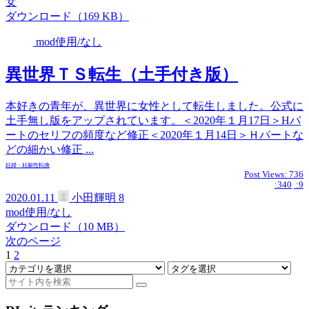
女
ダウンロード（169 KB）
mod使用/なし
異世界ＴＳ転生（土手付き版）
本好きの青年が、異世界に女性として転生しました。公式に
土手無し版をアップされています。＜2020年１月17日＞Hパ
ートのセリフの頻度など修正＜2020年１月14日＞Ｈパートな
どの細かい修正 ...
妊婦・妊娠
性転換
Post Views:
736
:340
:9
2020.01.11
小田輝明
8
mod使用/なし
ダウンロード（10 MB）
次のページ
1
2