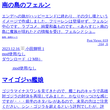
南の島のフェルン
エンデへの旅がハッピーエンドに終わり、その少し後という
イメージで作成しました。フリーレンは登場せず、フェルン
中心です。ラブコメ、純愛和姦ものです。＜あらすじ＞南の
島に魔族が現れたとの情報を受け、フェルンとシュ...
版権・版権キャラ
Post Views:
619
:164
:6
2023.12.16
小田輝明
1
mod使用/なし
ダウンロード（2 MB）
mod使用/なし
マイゴジvs艦娘
ゴジラマイナスワンを見てきたので、艦これのキャラで高雄
対ゴジラの対決を再現してみました。かなりやっつけな感じ
ですが・・・前半のネタバレがあるので、未見の方はご注意
ください。シン・ゴジラを超えるという評判でしたが、評