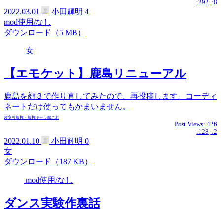
:292
:8
2022.03.01
小田輝明
4
mod使用/なし
ダウンロード（5 MB）
女
【エモケット】鹿島リニューアル
鹿島を顔３で作り直してみたので、再投稿します。コーディ
ネートだけ使ってもかまいません。
改変可
版権・版権キャラ
艦これ
Post Views:
426
:128
:2
2022.01.10
小田輝明
0
女
ダウンロード（187 KB）
mod使用/なし
ダンス実験作裏話