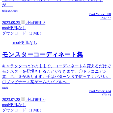
が、...
魔法少女
メスガキ
Post Views:
808
:242
:7
2023.09.25
小田輝明
3
mod使用/なし
ダウンロード（3 MB）
mod使用/なし
モンスターコーディネート集
キャラクターはそのままで、コーディネートを変えるだけで
モンスターを登場させることができます。〇ドラコニアン
翼、爪、牙があります。手はパターン３で使ってください。
〇ゾンビナース某ゲームのバブルヘ...
改変可
Post Views:
454
:79
:4
2023.07.28
小田輝明
0
mod使用/なし
ダウンロード（1 MB）