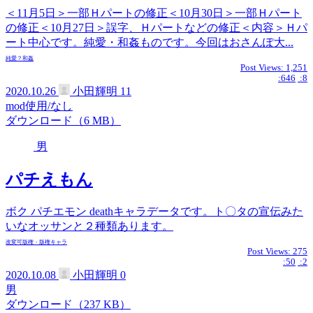
＜11月5日＞一部Ｈパートの修正＜10月30日＞一部Ｈパート
の修正＜10月27日＞誤字、Ｈパートなどの修正＜内容＞Ｈパ
ート中心です。純愛・和姦ものです。今回はおさんぽ大...
純愛？
和姦
Post Views:
1,251
:646
:8
2020.10.26
小田輝明
11
mod使用/なし
ダウンロード（6 MB）
男
パチえもん
ボク パチエモン deathキャラデータです。ト〇タの宣伝みた
いなオッサンと２種類あります。
改変可
版権・版権キャラ
Post Views:
275
:50
:2
2020.10.08
小田輝明
0
男
ダウンロード（237 KB）