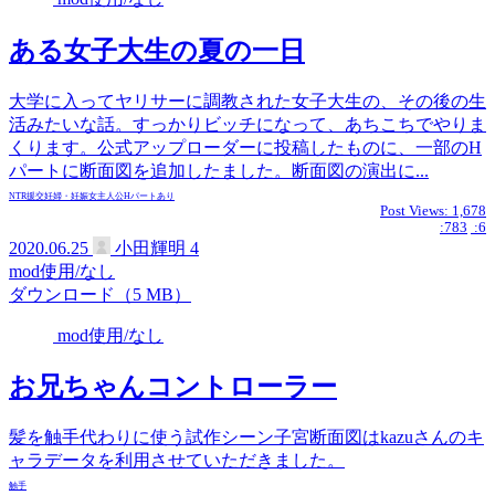
ある女子大生の夏の一日
大学に入ってヤリサーに調教された女子大生の、その後の生
活みたいな話。すっかりビッチになって、あちこちでやりま
くります。公式アップローダーに投稿したものに、一部のH
パートに断面図を追加したました。断面図の演出に...
NTR
援交
妊婦・妊娠
女主人公
Hパートあり
Post Views:
1,678
:783
:6
2020.06.25
小田輝明
4
mod使用/なし
ダウンロード（5 MB）
mod使用/なし
お兄ちゃんコントローラー
髪を触手代わりに使う試作シーン子宮断面図はkazuさんのキ
ャラデータを利用させていただきました。
触手