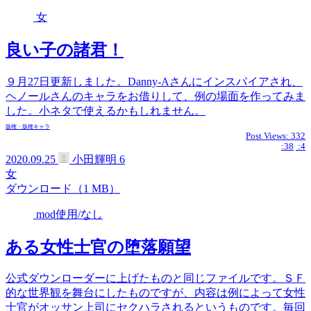
女
良い子の諸君！
９月27日更新しました。Danny-Aさんにインスパイアされ、
ヘノールさんのキャラをお借りして、例の場面を作ってみま
した。小ネタで使えるかもしれません。
版権・版権キャラ
Post Views:
332
:38
:4
2020.09.25
小田輝明
6
女
ダウンロード（1 MB）
mod使用/なし
ある女性士官の堕落願望
公式ダウンローダーに上げたものと同じファイルです。ＳＦ
的な世界観を舞台にしたものですが、内容は例によって女性
士官がオッサン上司にセクハラされるというものです。毎回