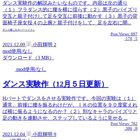
ダンス実験作の解説みたいなものです。内容は次の通り
（１）フラダンス的に腰を横に揺らす（２）黒子のパイズリ
交互と親子付けして足を交互に前後に動かす（３）黒子の背
面椅子座女役４の上腕と親子付けをして、足を左右に開...
ダンス
艦これ
Ｈパートメイン
Post Views:
697
:178
:5
2021.12.09
小田輝明
2
mod使用/なし
ダウンロード（3 MB）
mod使用/なし
ダンス実験作（12月５日更新）
Hパートでダンスをさせる実験作です。今回の実験は（１）
通常、前後に腰を振るわけだが、ＩＫの位置を９０度変えれ
ば横に振るようになるのか？（２）別なキャラのパイズリと
足の動きを連動させ、ステップしているように見せる ...
Post Views:
782
:306
:8
2021.12.04
小田輝明
9