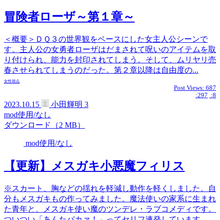
冒険者ローザ～第１章～
＜概要＞ＤＱ３の世界観をベースにした女主人公シーンで
す。主人公の女勇者ローザはだまされて呪いのアイテムを取
り付けられ、能力を封印されてしまう。そして、ムリヤリ売
春させられてしまうのだった。第２章以降は自由度の...
女性視点
Post Views:
687
:297
:8
2023.10.15
小田輝明
3
mod使用/なし
ダウンロード（2 MB）
mod使用/なし
【更新】メスガキ小悪魔フィリス
※スカート、胸などの揺れを軽減し動作を軽くしました。自
分もメスガキもの作ってみました。魔法使いの家系に生まれ
た青年と、メスガキ使い魔のツンデレ・ラブコメディです。
ついつい「あんたバカァ！」ってセリフ連発しています