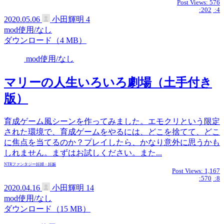
Post Views:
576
:202
:4
2020.05.06
小田輝明
4
mod使用/なし
ダウンロード（4 MB）
mod使用/なし
マリーの人生いろいろ劇場（土手付き
版）
育成ゲーム風シーンを作ってみました。エモクリという限定
された環境で、育成ゲームをやるには、どこを捨てて、どこ
に焦点を当てるのか？プレイしたら、かなり意外に思うかも
しれません。まずはお試しください。また...
NTR
ファンタジー
妊婦・妊娠
Post Views:
1,167
:570
:8
2020.04.16
小田輝明
14
mod使用/なし
ダウンロード（15 MB）