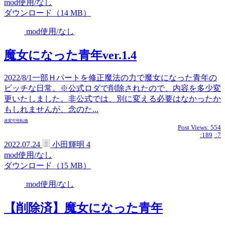
mod使用/なし
ダウンロード（14 MB）
mod使用/なし
魔女になった青年ver.1.4
2022/8/1一部Ｈパートを修正魔法の力で魔女になった青年の
ビッチな日常。※公式ロダで削除されたので、内容を多少変
更いたしました。非公式では、別に変える必要はなかったか
もしれませんが、念のた...
改変可
性転換
Post Views:
554
:189
:7
2022.07.24
小田輝明
4
mod使用/なし
ダウンロード（15 MB）
mod使用/なし
【削除済】魔女になった青年