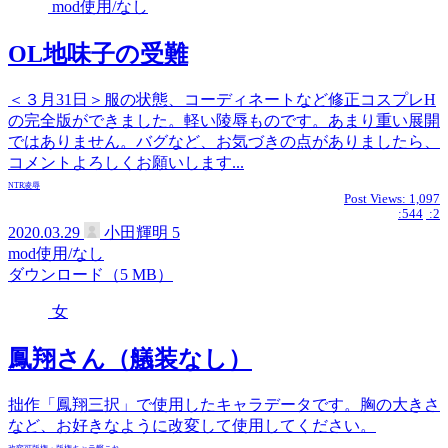
mod使用/なし
OL地味子の受難
＜３月31日＞服の状態、コーディネートなど修正コスプレH
の完全版ができました。軽い陵辱ものです。あまり重い展開
ではありません。バグなど、お気づきの点がありましたら、
コメントよろしくお願いします...
NTR
凌辱
Post Views:
1,097
:544
:2
2020.03.29
小田輝明
5
mod使用/なし
ダウンロード（5 MB）
女
鳳翔さん（艤装なし）
拙作「鳳翔三択」で使用したキャラデータです。胸の大きさ
など、お好きなように改変して使用してください。