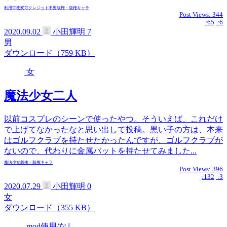
利用可
改変可
クレジット不要
版権・版権キャラ
Post Views:
344
:65
:6
2020.09.02
小田輝明
7
男
ダウンロード（759 KB）
女
魔法少女二人
以前コスプレのシーンで使ったやつ。そういえば、これだけ
で上げてなかったなと思い出して投稿。黒い子の方は、本来
はゴルフクラブを持たせたかったんですが、ゴルフクラブが
ないので、代わりに金属バットを持たせてみました...
魔法少女
版権・版権キャラ
Post Views:
396
:132
:3
2020.07.29
小田輝明
0
女
ダウンロード（355 KB）
mod使用/なし