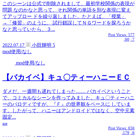
このシーンは公式で削除されまして、最初学校関係の表現が
問題 なのかなと思って、それ関係の単語を別な表現に変え
てアップロー ドを繰り返しました。たとえば、「授業」
→「修習」のように。 試行錯誤してＮＧワードを探ろうか
なと思っていたら、３...
Post Views:
577
:80
:7
2022.07.17
小田輝明
5
mod使用/なし
mod使用/なし
【バカイベ】キュ〇ティーハニーＥＣ
ダメだ、一週間も遅れてしまった…… バカイベということ
で、コミカルなシーンを作ってみました。キュ〇ティーハニ
ーのパロディですが、『Ｆ』の世界観をベースに していま
す。したがって、ハニーはアンドロイドではなく、空中元素
固定...
版権
Post Views:
656
:179
:6