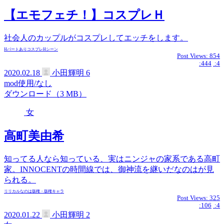
【エモフェチ！】コスプレＨ
社会人のカップルがコスプレしてエッチをします。
Hパートあり
コスプレ
Hシーン
Post Views:
854
:444
:4
2020.02.18
小田輝明
6
mod使用/なし
ダウンロード（3 MB）
女
高町美由希
知ってる人なら知っている、実はニンジャの家系である高町
家。INNOCENTの時間線では、御神流を継いだなのはが見
られる。
リリカルなのは
版権・版権キャラ
Post Views:
325
:106
:4
2020.01.22
小田輝明
2