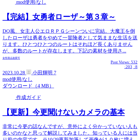
mod使用/なし
【完結】女勇者ローザ～第３章～
DQ風、女主人公エロＲＰＧシーンついに完結。大魔王を倒
したローザは勇者をやめて一冒険者として気ままな生活を送
ります。ひとつひとつのルートはそれほど長くありません
が、多数のルートが存在します。下記の素材を使用さ...
女性視点
改変可
Post Views:
532
:203
:8
2023.10.28
小田輝明
7
mod使用/なし
ダウンロード（4 MB）
作成ガイド
【更新】今更聞けないカメラの基本
非常に今更の話なんですが、意外によく分かっていない人も
多いのかなと思って解説してみました。知っている人には当
り前の内容です。※10/29更新加筆して画像が１０枚に増え