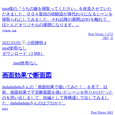
tuna様の『うちの嫁を寝取ってください』を改造させていた
だきました。ＤＱ４冒頭の幼馴染が身代わりになるシーンを
寝取られにしてみました。それ以降の展開はDQを離れて、
ほとんどオリジナルの展開になります。...
NTR
妊婦・妊娠
Post Views:
1,272
:583
:6
2022.03.05
小田輝明
4
mod使用/なし
ダウンロード（3 MB）
mod使用/なし
画面効果で断面図
dadadadadaさんの「画面効果で描いてみた！」を見て、以
前、画面効果で子宮断面図を描いたシーンを作りかけだった
のを思い出しまして、短編として再構成して出してみまし
た。dadadadadaさんのはプロかと...
改変可
Post Views:
843