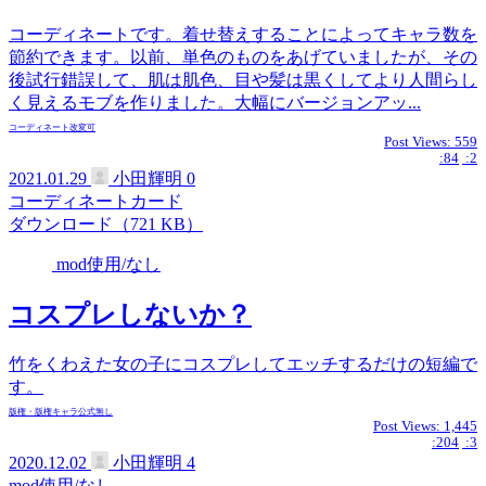
コーディネートです。着せ替えすることによってキャラ数を
節約できます。以前、単色のものをあげていましたが、その
後試行錯誤して、肌は肌色、目や髪は黒くしてより人間らし
く見えるモブを作りました。大幅にバージョンアッ...
コーディネート
改変可
Post Views:
559
:84
:2
2021.01.29
小田輝明
0
コーディネートカード
ダウンロード（721 KB）
mod使用/なし
コスプレしないか？
竹をくわえた女の子にコスプレしてエッチするだけの短編で
す。
版権・版権キャラ
公式無し
Post Views:
1,445
:204
:3
2020.12.02
小田輝明
4
mod使用/なし