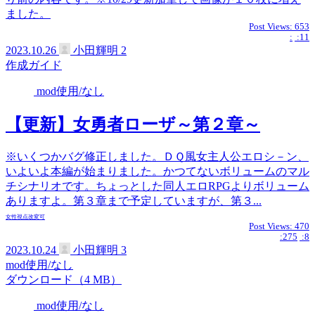
ました。
Post Views:
653
:
:11
2023.10.26
小田輝明
2
作成ガイド
mod使用/なし
【更新】女勇者ローザ～第２章～
※いくつかバグ修正しました。ＤＱ風女主人公エロシ－ン、
いよいよ本編が始まりました。かつてないボリュームのマル
チシナリオです。ちょっとした同人エロRPGよりボリューム
ありますよ。第３章まで予定していますが、第３...
女性視点
改変可
Post Views:
470
:275
:8
2023.10.24
小田輝明
3
mod使用/なし
ダウンロード（4 MB）
mod使用/なし