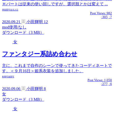
Ｈパートは従来の使い回しですが、選択肢とかは変えて ...
SF
改変可
女主人公
Post Views:
982
:305
:7
2020.09.21
小田輝明
12
mod使用/なし
ダウンロード（3 MB）
女
ファンタジー系詰め合わせ
主に、これまで自作のシーンで使ってきたコーディネートで
す。＜９月16日＞姫系衣装を追加しました。
利用可
改変可
Post Views:
1,050
:277
:6
2020.09.06
小田輝明
8
女
ダウンロード（3 MB）
女