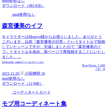
mod使用/なし
ダウンロード（983 KB）
mod使用/なし
森宮優美のイフ
キャラクターはMosoya様からお借りしました。ありがとう
ございます。以前『森宮優美の日常』というタイトルで投稿
していたシーンですが、完成しましたので『森宮優美のイ
フ』とタイトルを改め、新ページで再投稿することにいたし
ました。 ...
女性視点
妊婦・妊娠
ADVパートあり
Hパートあり
Post Views:
1,500
:747
:8
2021.11.20
小田輝明
10
mod使用/なし
ダウンロード（12 MB）
コーディネートカード
モブ用コーディネート集