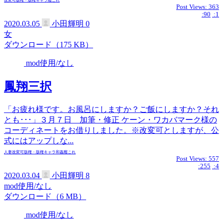
改変可
版権・版権キャラ
艦これ
Post Views:
363
:90
:1
2020.03.05
小田輝明
0
女
ダウンロード（175 KB）
mod使用/なし
鳳翔三択
「お疲れ様です。お風呂にしますか？ご飯にしますか？それ
とも･･･」３月７日 加筆・修正 ケーン・ワカバマーク様の
コーディネートをお借りしました。※改変可としますが、公
式にはアップしな...
人妻
改変可
版権・版権キャラ
和姦
艦これ
Post Views:
557
:255
:4
2020.03.04
小田輝明
8
mod使用/なし
ダウンロード（6 MB）
mod使用/なし