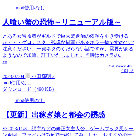
mod使用/なし
人喰い蟹の恐怖～リニューアル版～
とある女冒険者がギルドで巨大蟹退治の依頼を引き受ける
が・・・グロテスク、残虐な描写があるホラー物ですのでご
注意ください。一発ネタのくだらない話ですが、需要がある
ようなので加筆、訂正いたしました。当時はカメラの...
グロ
Post Views:
468
:101
:3
2023.07.04
小田輝明
2
mod使用/なし
ダウンロード（490 KB）
mod使用/なし
【更新】出稼ぎ娘と都会の誘惑
※2023/11/8 誤字などの修正女主人公、ゲームブック風シー
ン今回、ファイルは7zipで圧縮してみました。おすすめの圧