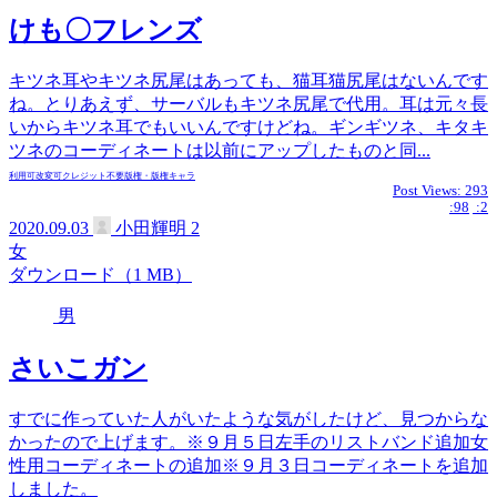
けも〇フレンズ
キツネ耳やキツネ尻尾はあっても、猫耳猫尻尾はないんです
ね。とりあえず、サーバルもキツネ尻尾で代用。耳は元々長
いからキツネ耳でもいいんですけどね。ギンギツネ、キタキ
ツネのコーディネートは以前にアップしたものと同...
利用可
改変可
クレジット不要
版権・版権キャラ
Post Views:
293
:98
:2
2020.09.03
小田輝明
2
女
ダウンロード（1 MB）
男
さいこガン
すでに作っていた人がいたような気がしたけど、見つからな
かったので上げます。※９月５日左手のリストバンド追加女
性用コーディネートの追加※９月３日コーディネートを追加
しました。