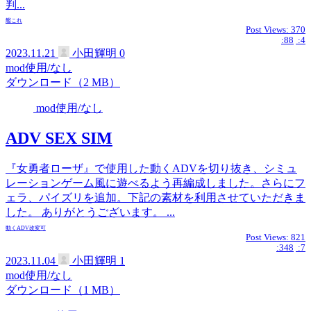
判...
艦これ
Post Views:
370
:88
:4
2023.11.21
小田輝明
0
mod使用/なし
ダウンロード（2 MB）
mod使用/なし
ADV SEX SIM
『女勇者ローザ』で使用した動くADVを切り抜き、シミュ
レーションゲーム風に遊べるよう再編成しました。さらにフ
ェラ、パイズリを追加。下記の素材を利用させていただきま
した。 ありがとうございます。 ...
動くADV
改変可
Post Views:
821
:348
:7
2023.11.04
小田輝明
1
mod使用/なし
ダウンロード（1 MB）