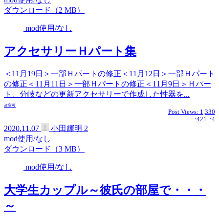
ダウンロード（2 MB）
mod使用/なし
アクセサリーＨパート集
＜11月19日＞一部Ｈパートの修正＜11月12日＞一部Ｈパート
の修正＜11月11日＞一部Ｈパートの修正＜11月9日＞Ｈパー
ト、分岐などの更新アクセサリーで作成した性器を...
改変可
Post Views:
1,330
:421
:4
2020.11.07
小田輝明
2
mod使用/なし
ダウンロード（3 MB）
mod使用/なし
大学生カップル～彼氏の部屋で・・・
～