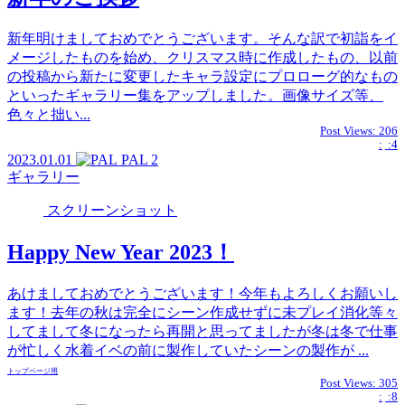
新年明けましておめでとうございます。そんな訳で初詣をイ
メージしたものを始め、クリスマス時に作成したもの、以前
の投稿から新たに変更したキャラ設定にプロローグ的なもの
といったギャラリー集をアップしました。画像サイズ等、
色々と拙い...
Post Views:
206
:
:4
2023.01.01
PAL
2
ギャラリー
スクリーンショット
Happy New Year 2023！
あけましておめでとうございます！今年もよろしくお願いし
ます！去年の秋は完全にシーン作成せずに未プレイ消化等々
してまして冬になったら再開と思ってましたが冬は冬で仕事
が忙しく水着イベの前に製作していたシーンの製作が ...
トップページ用
Post Views:
305
:
:8