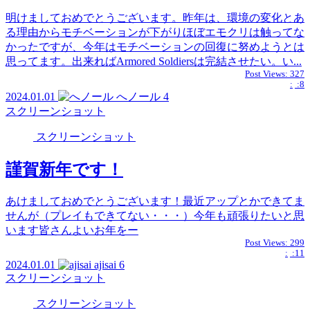
明けましておめでとうございます。昨年は、環境の変化とあ
る理由からモチベーションが下がりほぼエモクリは触ってな
かったですが、今年はモチベーションの回復に努めようとは
思ってます。出来ればArmored Soldiersは完結させたい。い...
Post Views:
327
:
:8
2024.01.01
へノール
4
スクリーンショット
スクリーンショット
謹賀新年です！
あけましておめでとうございます！最近アップとかできてま
せんが（プレイもできてない・・・）今年も頑張りたいと思
います皆さんよいお年をー
Post Views:
299
:
:11
2024.01.01
ajisai
6
スクリーンショット
スクリーンショット