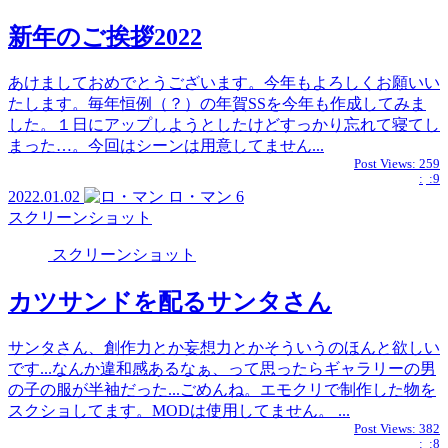
新年のご挨拶2022
あけましておめでとうございます。今年もよろしくお願いい
たします。毎年恒例（？）の年賀SSを今年も作成してみま
した。１日にアップしようとしたけどすっかり忘れて寝てし
まった…。今回はシーンは用意してません...
Post Views:
259
:
:9
2022.01.02
ロ・マン
6
スクリーンショット
スクリーンショット
カツサンドを配るサンタさん
サンタさん、創作力とか妄想力とかそういうのほんと欲しい
です...なんか違和感あるなぁ、って思ったらギャラリーの男
の子の服が半袖だった...ごめんね。エモクリで制作した物を
スクショしてます。MODは使用してません。 ...
Post Views:
382
:
:8