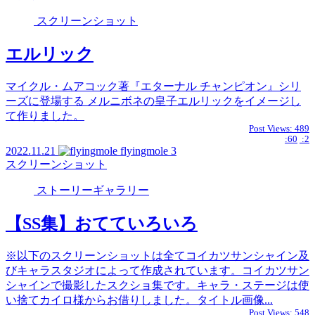
スクリーンショット
エルリック
マイクル・ムアコック著『エターナル チャンピオン』シリ
ーズに登場する メルニボネの皇子エルリックをイメージし
て作りました。
Post Views:
489
:60
:2
2022.11.21
flyingmole
3
スクリーンショット
ストーリーギャラリー
【SS集】おてていろいろ
※以下のスクリーンショットは全てコイカツサンシャイン及
びキャラスタジオによって作成されています。コイカツサン
シャインで撮影したスクショ集です。キャラ・ステージは使
い捨てカイロ様からお借りしました。タイトル画像...
Post Views:
548