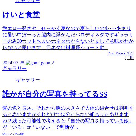
ギャラリー
けいと食堂
微エロ一発ネタ せっかく夏なので夏らしいのを･･･あまり
に暑い中ぼーっと脳内に浮かんだパロディネタですギャラリ
ーのみ30カットちょい元ネタわからないとまじで意味がわか
らないと思います。元ネタは料理系ショート動...
Post Views:
929
:
:19
2024.07.28
gann
2
ギャラリー
ギャラリー
誰かが自分の写真を持ってるSS
髪の色と長さ、それから胸の大きさで大体の組合せは判明す
ると思いますがそれだけでは分からない組合せがあります
ね？残った可能性で考えると「自分の写真を持っている娘」
が「いる」or「いない」で判断が...
定点カメラ視点
羞恥