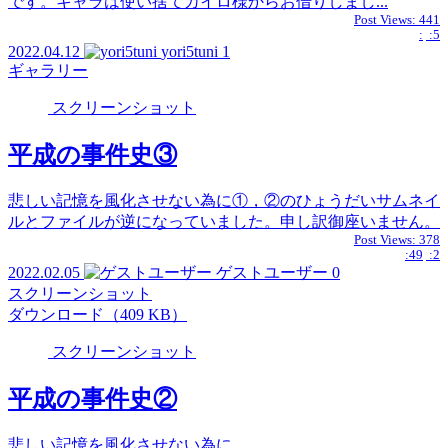
です。キャラは使い捨てカイロ様からお借りしまし...
Post Views:
441
:
:5
2022.04.12
yori5tuni
1
ギャラリー
スクリーンショット
平成の事件史③
悲しい記憶を風化させない為に①，②のひょうだいサムネイ
ルとファイルが逆になっていました。申し訳御座いません。
Post Views:
378
:49
:2
2022.02.05
ゲストユーザー
0
スクリーンショット
ダウンロード（409 KB）
スクリーンショット
平成の事件史②
悲しい記憶を風化させない為に