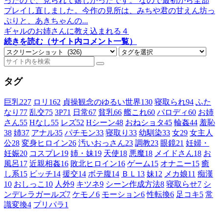
ったので、見られて嬉しかったです。 なので最初から全部
プレイし直しました。今作の見所は、みちや君の甘えん坊っ
ぷりと、あきちゃんの...
ギャルのお姉さんに教え込まれる４
続きを読む（サイト内コメント一覧）
タグ
巨乳
227
ロリ
162
貞操観念のゆるい世界
130
寝取られ
94
ふた
なり
77
乱交
75
3P
71
日常
67
貧乳
66
艦これ
60
パロディ
60
お姉
さん
55
Hなし
55
レズ
52
Hシーン
48
おねショタ
45
輪姦
44
羞恥
38
姉
37
アナル
35
パチモン
33
寝取り
33
幼馴染
33
女
29
女主人
公
28
変身ヒロイン
26
汚いおっさん
23
調教
23
眼鏡
21
妊婦・
妊娠
20
コスプレ
19
姉・妹
19
天使
18
悪魔
18
メイドさん
18
お
風呂
17
近親相姦
16
敗北ヒロイン
16
ゲーム
15
オナニー
15
癒
し系
15
ビッチ
14
援交
14
ボテ腹
14
ＢＬ
13
妹
12
メカ娘
11
痴漢
10
おしっこ
10
人外
9
キツネ
9
シーン作成方法
8
寝取らせ
7
シ
ンデレラガールズ
7
ケモノ
6
モーション
6
性転換
6
足コキ
5
常
識変換
4
プリパラ
1