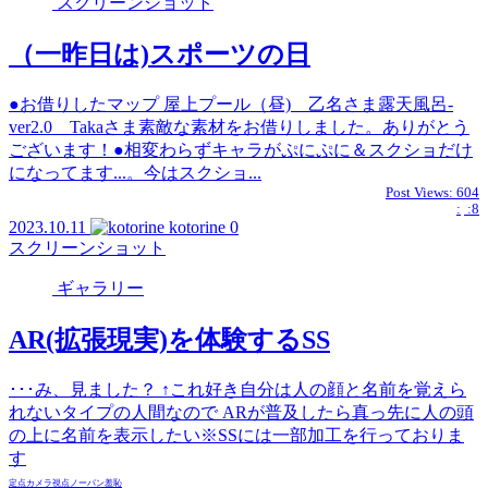
スクリーンショット
（一昨日は)スポーツの日
●お借りしたマップ 屋上プール（昼) 乙名さま露天風呂-
ver2.0 Takaさま素敵な素材をお借りしました。ありがとう
ございます！●相変わらずキャラがぷにぷに＆スクショだけ
になってます...。今はスクショ...
Post Views:
604
:
:8
2023.10.11
kotorine
0
スクリーンショット
ギャラリー
AR(拡張現実)を体験するSS
･･･み、見ました？ ↑これ好き自分は人の顔と名前を覚えら
れないタイプの人間なので ARが普及したら真っ先に人の頭
の上に名前を表示したい※SSには一部加工を行っておりま
す
定点カメラ視点
ノーパン
羞恥