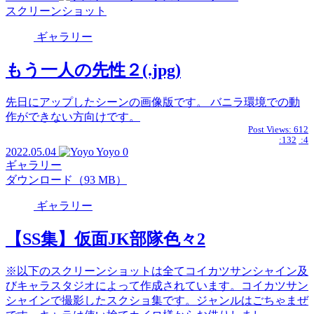
スクリーンショット
ギャラリー
もう一人の先性２(.jpg)
先日にアップしたシーンの画像版です。 バニラ環境での動
作ができない方向けです。
Post Views:
612
:132
:4
2022.05.04
Yoyo
0
ギャラリー
ダウンロード（93 MB）
ギャラリー
【SS集】仮面JK部隊色々2
※以下のスクリーンショットは全てコイカツサンシャイン及
びキャラスタジオによって作成されています。コイカツサン
シャインで撮影したスクショ集です。ジャンルはごちゃまぜ