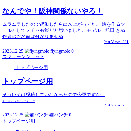
なんでや！阪神関係ないやろ！
ムラムラしたので起動したら出来上がってた。 絵を作るツ
ールとしてメチャ有能だと思いました。モデル：紀田 きぬ
作者のお名前は分かりませぬ
Post Views:
981
:
:6
2023.12.25
flyingmole
0
スクリーンショット
トップページ用
トップページ用
そういえば投稿していなかったので今更ですが…
トップページ用
トップページ用
Post Views:
285
:
:5
2023.12.25
猫パンチ
0
トップページ用