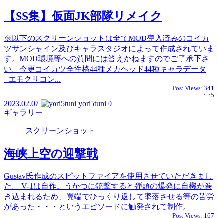
【SS集】仮面JK部隊リメイク
※以下のスクリーンショットは全てMOD導入済みのコイカ
ツサンシャイン及びキャラスタジオによって作成されていま
す。MOD環境等への質問には答えかねますのでご了承下さ
い。今更コイカツ全性格44種メカヘッド44種キャラデータ
+エモクリコン...
Post Views:
341
:
:5
2023.02.07
yori5tuni
0
ギャラリー
スクリーンショット
海峡上空の迎撃戦
Gustav氏作成のスピットファイアを使用させていただきまし
た。 V-1は自作。うかつに銃撃すると弾頭の爆発に自機が巻
き込まれるため、翼端でひっくり返して墜落させる等の苦労
があった・・・というエピソードに触発されて制作。
Post Views:
167