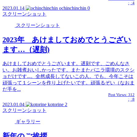
:
:4
2023.01.14
ochinchinchin
0
スクリーンショット
スクリーンショット
2023年 あけましておめでとうござい
ます…（遅刻)
あけましておめでとうございます。遅刻です、ごめんなさ
い。お雑煮おいしかったです。またまたバニラ環境のスクシ
ョだけです...。全然成長してないこの人。でも、今年こそは
頑張って１シーンを作り上げたいです。頑張るぞい（なおま
だ手を...
Post Views:
312
:
:8
2023.01.04
kotorine
2
スクリーンショット
ギャラリー
新年のご挨拶