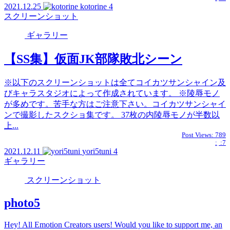
2021.12.25
kotorine
4
スクリーンショット
ギャラリー
【SS集】仮面JK部隊敗北シーン
※以下のスクリーンショットは全てコイカツサンシャイン及
びキャラスタジオによって作成されています。 ※陵辱モノ
が多めです。苦手な方はご注意下さい。コイカツサンシャイ
ンで撮影したスクショ集です。 37枚の内陵辱モノが半数以
上...
Post Views:
789
:
:7
2021.12.11
yori5tuni
4
ギャラリー
スクリーンショット
photo5
Hey! All Emotion Creators users! Would you like to support me, an