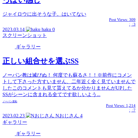
ジャイロウに出そうな子。はいてない
Post Views:
309
:
:3
2023.03.14
haku
0
スクリーンショット
ギャラリー
正しい組合せを選ぶSS
ノーパン教は滅びぬ！ 何度でも蘇るさ！！※前作にコメン
トして下さった方すいません、二年近く全く見ていませんで
したこのコメントも見て貰えてるか分かりませんがUPした
SSがシーンに含まれる全てです欲しいよう...
ノーパン
羞恥
Post Views:
1,214
:
:7
2023.02.23
Nおじさん
4
ギャラリー
ギャラリー