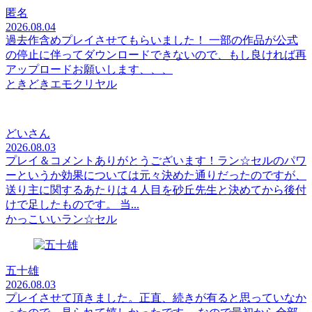
匿名
2026.08.04
過去作含めプレイさせてもらいました！ 一部の作品が公式
の停止に伴ってダウンロードできないので、もし良ければ再
アップロードお願いします、、、
ときどきエモクリヤル
どいさん
2026.08.03
プレイ＆コメントありがとうございます！ラン☆セルのパワ
ーというか効果については元々決めた通りだったのですが、
送り主に関するあたりは４人目を砂丘先生と決めてから後付
けで足したものです。 当...
かっこいいラン☆セル
五十雄
2026.08.03
プレイさせて頂きました。正直、続きが有ると思っていなか