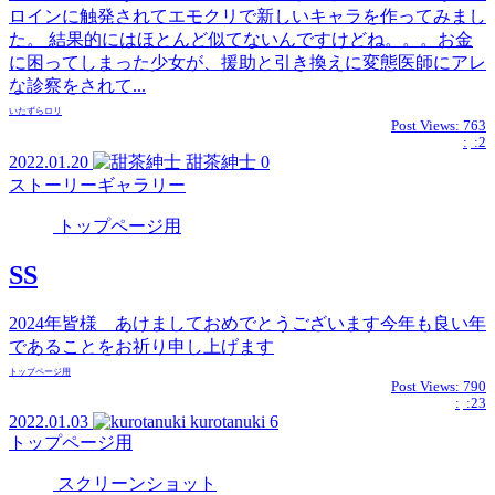
ロインに触発されてエモクリで新しいキャラを作ってみまし
た。 結果的にはほとんど似てないんですけどね。。。お金
に困ってしまった少女が、援助と引き換えに変態医師にアレ
な診察をされて...
いたずら
ロリ
Post Views:
763
:
:2
2022.01.20
甜茶紳士
0
ストーリーギャラリー
トップページ用
SS
2024年皆様 あけましておめでとうございます今年も良い年
であることをお祈り申し上げます
トップページ用
Post Views:
790
:
:23
2022.01.03
kurotanuki
6
トップページ用
スクリーンショット