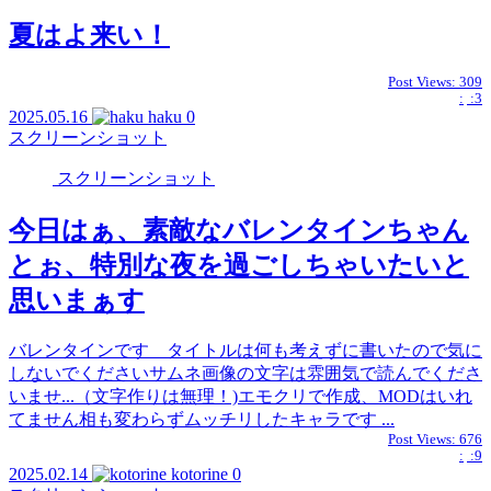
夏はよ来い！
Post Views:
309
:
:3
2025.05.16
haku
0
スクリーンショット
スクリーンショット
今日はぁ、素敵なバレンタインちゃん
とぉ、特別な夜を過ごしちゃいたいと
思いまぁす
バレンタインです タイトルは何も考えずに書いたので気に
しないでくださいサムネ画像の文字は雰囲気で読んでくださ
いませ...（文字作りは無理！)エモクリで作成、MODはいれ
てません相も変わらずムッチリしたキャラです ...
Post Views:
676
:
:9
2025.02.14
kotorine
0