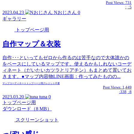
Post Views:
731
:
:5
2023.04.23
Nおじさん
0
ギャラリー
トップページ用
自作マップ＆衣装
自作･･･といってもゼロから作るのは苦手なので大体誰かの
をベースにしているマップです。使えるかもしれないコーデ
ィネート（だいたいカツラとリアチン）もまとめて置いてお
きます。●マップ内容物LINE画面：作ってみたものの...
マップ
コーディネート
トップページ用
クレジット不要
Post Views:
1,449
:338
:8
2023.03.20
tuna
0
トップページ用
ダウンロード（8 MB）
スクリーンショット
っぽい感じ