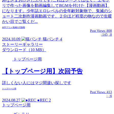
みなさまおひさしぶりです?これはシーンではなく、エモク
リで作った画像を動画編集してBGMを付けた【漫画動画】
になります。少年誌エロレベルの全年齢対象物で、鬼滅のシ
ョート二次創作漫画動画です。２分ほど程度の物なので生暖
かい目でご覧くだ...
ADVアニメ
鬼滅の刃
版権
Post Views:
808
:145
:8
2024.10.09
猫パンチ
4
ストーリーギャラリー
ダウンロード（10 MB）
トップページ用
【トップページ用】次回予告
詳しくない人にはマジ間違い探しです
トップページ用
Post Views:
413
:
:6
2024.08.27
●REC
2
トップページ用