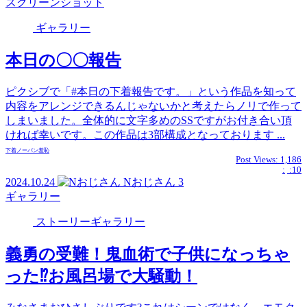
スクリーンショット
ギャラリー
本日の〇〇報告
ピクシブで「#本日の下着報告です。」という作品を知って
内容をアレンジできるんじゃないかと考えたらノリで作って
しまいました。全体的に文字多めのSSですがお付き合い頂
ければ幸いです。この作品は3部構成となっております ...
下着
ノーパン
羞恥
Post Views:
1,186
:
:10
2024.10.24
Nおじさん
3
ギャラリー
ストーリーギャラリー
義勇の受難！鬼血術で子供になっちゃ
った⁉お風呂場で大騒動！