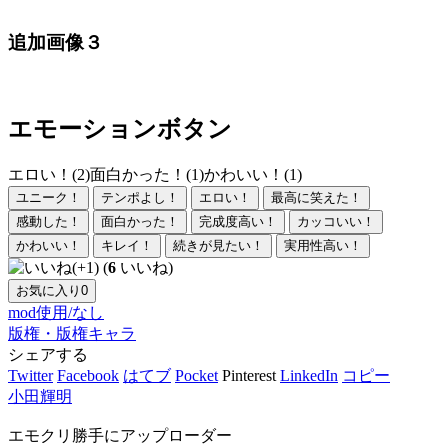
追加画像３
エモーションボタン
エロい！(2)
面白かった！(1)
かわいい！(1)
ユニーク！
テンポよし！
エロい！
最高に笑えた！
感動した！
面白かった！
完成度高い！
カッコいい！
かわいい！
キレイ！
続きが見たい！
実用性高い！
(
6
いいね)
お気に入り
0
mod使用/なし
版権・版権キャラ
シェアする
Twitter
Facebook
はてブ
Pocket
Pinterest
LinkedIn
コピー
小田輝明
エモクリ勝手にアップローダー