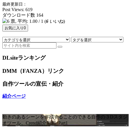
最終更新日：
Post Views:
619
ダウンロード数
164
(
6
いいね
)
お気に入り
0
DLsiteランキング
DMM（FANZA）リンク
自作ツールの宣伝・紹介
紹介ページ
動きのあるシーンを作成することのできる自作の３Dスタジ
オツール、Crend紹介動画_Part1