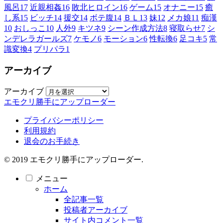
風呂
17
近親相姦
16
敗北ヒロイン
16
ゲーム
15
オナニー
15
癒
し系
15
ビッチ
14
援交
14
ボテ腹
14
ＢＬ
13
妹
12
メカ娘
11
痴漢
10
おしっこ
10
人外
9
キツネ
9
シーン作成方法
8
寝取らせ
7
シ
ンデレラガールズ
7
ケモノ
6
モーション
6
性転換
6
足コキ
5
常
識変換
4
プリパラ
1
アーカイブ
アーカイブ
エモクリ勝手にアップローダー
プライバシーポリシー
利用規約
退会のお手続き
© 2019 エモクリ勝手にアップローダー.
メニュー
ホーム
全記事一覧
投稿者アーカイブ
サイト内コメント一覧