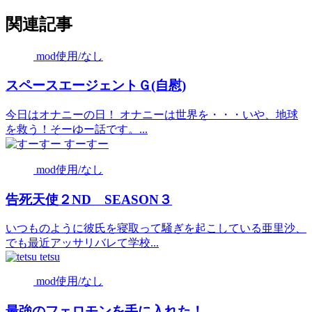
関連記事
mod使用/なし
スペースエージェントＧ(自慰)
今日はオナニーの日！ オナニーは世界を・・・いや、地球
を救う！そーゆー話です。...
すーすー
mod使用/なし
告死天使２ND SEASON３
いつものように彼氏を寝取って騒ぎを起こしている亜里沙、
でも最近アッサリバレて学校...
tetsu
mod使用/なし
最強のフェロモンを手に入れた！