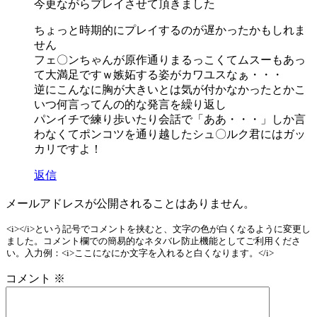
今更ながらプレイさせて頂きました
ちょっと時期的にプレイするのが遅かったかもしれま
せん
フェ〇ンちゃんが原作通りまるっこくてムスーもあっ
て大満足ですｗ嫉妬する姿がカワユスなぁ・・・
逆にこんなに胸が大きいとは気が付かなかったとかこ
いつ何言ってんの的な発言を繰り返し
パンイチで練り歩いたり会話で「ああ・・・」しか言
わなくてポンコツを通り越したシュ〇ルク君にはガッ
カリですよ！
返信
メールアドレスが公開されることはありません。
<i></i>という記号でコメントを挟むと、文字の色が白くなるように変更し
ました。コメント欄での簡易的なネタバレ防止機能としてご利用くださ
い。入力例：<i>ここになにか文字を入れると白くなります。</i>
コメント
※