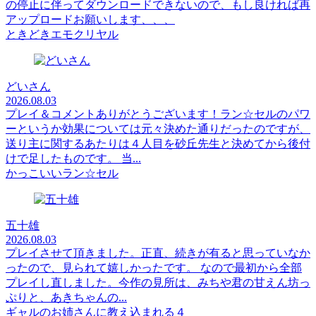
の停止に伴ってダウンロードできないので、もし良ければ再
アップロードお願いします、、、
ときどきエモクリヤル
どいさん
2026.08.03
プレイ＆コメントありがとうございます！ラン☆セルのパワ
ーというか効果については元々決めた通りだったのですが、
送り主に関するあたりは４人目を砂丘先生と決めてから後付
けで足したものです。 当...
かっこいいラン☆セル
五十雄
2026.08.03
プレイさせて頂きました。正直、続きが有ると思っていなか
ったので、見られて嬉しかったです。 なので最初から全部
プレイし直しました。今作の見所は、みちや君の甘えん坊っ
ぷりと、あきちゃんの...
ギャルのお姉さんに教え込まれる４