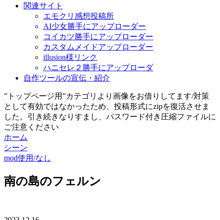
関連サイト
エモクリ感想投稿所
AI少女勝手にアップローダー
コイカツ勝手にアップローダー
カスタムメイドアップローダー
illusion様リンク
ハニセレ２勝手にアップローダ
自作ツールの宣伝・紹介
”トップページ用”カテゴリより画像をお借りしてます/対策
として有効ではなかったため、投稿形式にzipを復活させま
した。引き続きなりすまし、パスワード付き圧縮ファイルに
ご注意ください
ホーム
シーン
mod使用/なし
南の島のフェルン
2023.12.16