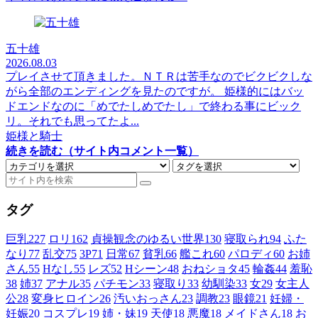
五十雄
2026.08.03
プレイさせて頂きました。ＮＴＲは苦手なのでビクビクしな
がら全部のエンディングを見たのですが。 姫様的にはバッ
ドエンドなのに「めでたしめでたし」で終わる事にビック
リ。それでも思ってたよ...
姫様と騎士
続きを読む（サイト内コメント一覧）
タグ
巨乳
227
ロリ
162
貞操観念のゆるい世界
130
寝取られ
94
ふた
なり
77
乱交
75
3P
71
日常
67
貧乳
66
艦これ
60
パロディ
60
お姉
さん
55
Hなし
55
レズ
52
Hシーン
48
おねショタ
45
輪姦
44
羞恥
38
姉
37
アナル
35
パチモン
33
寝取り
33
幼馴染
33
女
29
女主人
公
28
変身ヒロイン
26
汚いおっさん
23
調教
23
眼鏡
21
妊婦・
妊娠
20
コスプレ
19
姉・妹
19
天使
18
悪魔
18
メイドさん
18
お