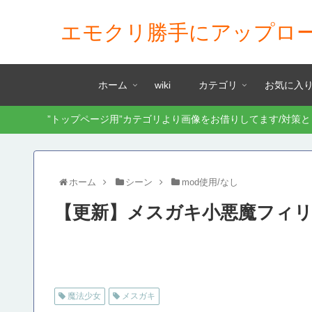
エモクリ勝手にアップロ
ホーム
wiki
カテゴリ
お気に入
”トップページ用”カテゴリより画像をお借りしてます/対策
ホーム
シーン
mod使用/なし
【更新】メスガキ小悪魔フィ
魔法少女
メスガキ