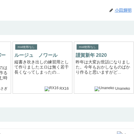
小田輝明
mod使用/なし
mod使用/なし
パー
ルージュ ノワール
謹賀新年 2020
縦書き吹き出しの練習用とし
昨年は大変お世話になりまし
て作りましたエロは無く若干
た。今年もおかしなものばか
のは
長くなってしまったの...
り作ると思いますがど...
作る
む時
うさぎ
RX16
Unaneko