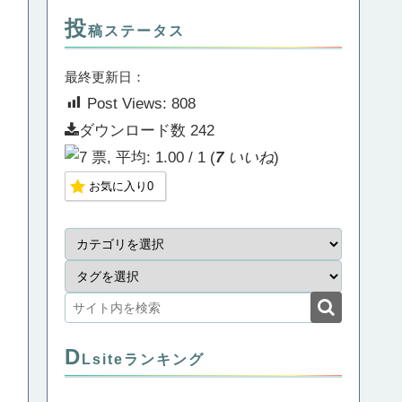
投
稿ステータス
最終更新日：
Post Views:
808
ダウンロード数
242
(
7
いいね
)
お気に入り
0
D
Lsiteランキング