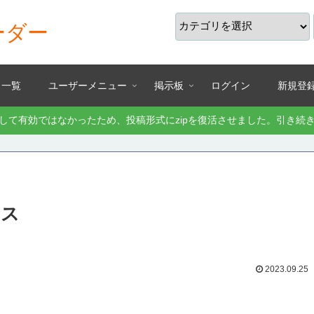
ーダー
り一覧
ユーザーメニュー
掲示板
ログイン
新規登
として有効ではなかったため、投稿形式にzipを復活させました。引き
リス
2023.09.25