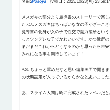
名前:
Mosoya
:
投稿日：2023/10/23(月) 23:59:1
メスガキの部分より魔導書のストーリーで楽し
たぶんメスガキはちっぱいな女の子がざーこざ
魔導書の化身が女の子で性交で魔力補給という
っとツンデレな子でかわいいです。かつ近所の
まだまだこれからどうなるのかと思ったら未完
みれになる事を期待しています！
P.S. ちょっと重めだなと思い編集画面で開
の状態設定が入っているからかなと思いました
あ、スライム人間は既に完成されたレベルだと