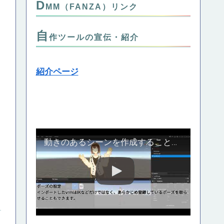
D
MM（FANZA）リンク
自
作ツールの宣伝・紹介
紹介ページ
動きのあるシーンを作成することのできる自作の３Dスタジオツール、Crend紹介動画_Part1