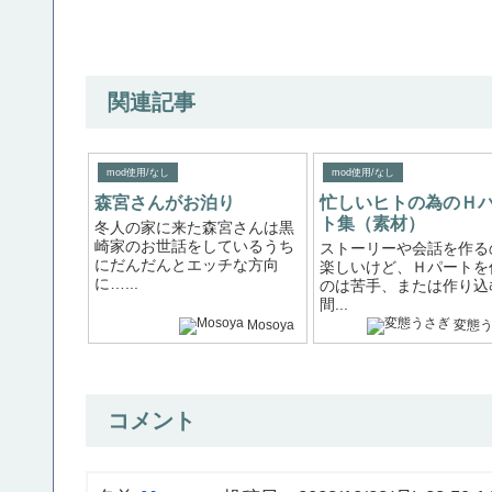
関連記事
mod使用/なし
mod使用/なし
森宮さんがお泊り
忙しいヒトの為のＨ
ト集（素材）
冬人の家に来た森宮さんは黒
崎家のお世話をしているうち
ストーリーや会話を作る
にだんだんとエッチな方向
楽しいけど、Ｈパートを
に…...
のは苦手、または作り込
間...
Mosoya
変態
コメント