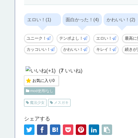
エロい！(1)
面白かった！(4)
かわいい！(2)
ユニーク！
テンポよし！
エロい！
最高に
カッコいい！
かわいい！
キレイ！
続きが
(
7
いいね)
お気に入り
0
mod使用/なし
魔法少女
メスガキ
シェアする