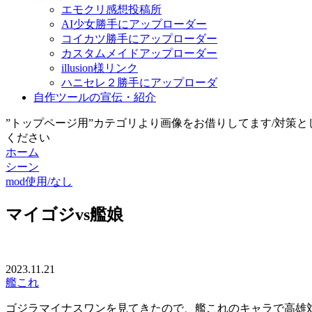
エモクリ感想投稿所
AI少女勝手にアップローダー
コイカツ勝手にアップローダー
カスタムメイドアップローダー
illusion様リンク
ハニセレ２勝手にアップローダ
自作ツールの宣伝・紹介
”トップページ用”カテゴリより画像をお借りしてます/対策
ください
ホーム
シーン
mod使用/なし
マイゴジvs艦娘
2023.11.21
艦これ
ゴジラマイナスワンを見てきたので、艦これのキャラで高雄