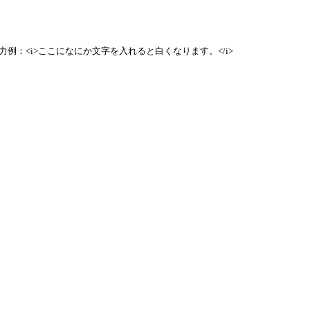
例：<i>ここになにか文字を入れると白くなります。</i>