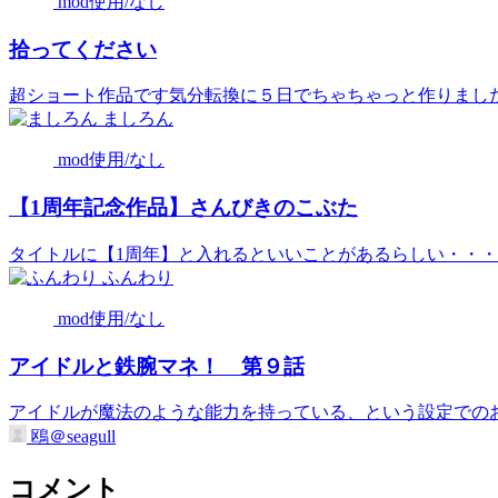
mod使用/なし
拾ってください
超ショート作品です気分転換に５日でちゃちゃっと作りましたセ
ましろん
mod使用/なし
【1周年記念作品】さんびきのこぶた
タイトルに【1周年】と入れるといいことがあるらしい・・・と
ふんわり
mod使用/なし
アイドルと鉄腕マネ！ 第９話
アイドルが魔法のような能力を持っている、という設定でのお話
鴎＠seagull
コメント