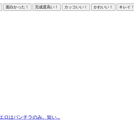
面白かった！
完成度高い！
カッコいい！
かわいい！
キレイ
ロはパンチラのみ。短い...