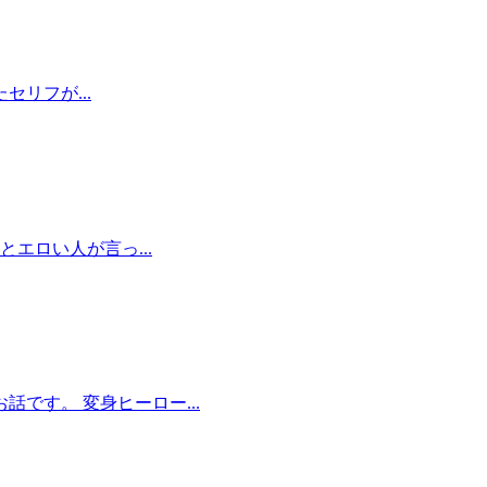
リフが...
エロい人が言っ...
です。 変身ヒーロー...