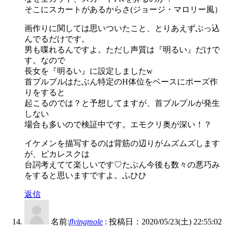
そこにスカートがあるからさ(ジョージ・マロリー風）
画作りに関しては思いついたこと、とりあえずぶっ込
んでるだけです。
男も喋れるんですよ。ただし声質は『明るい』だけで
す。なので
長女を『明るい』に設定しましたw
首プルプルはたぶん特定のH体位をベースにポーズ作
りをすると
起こるのでは？と予想してますが、首プルプルが発生
しない
場合も多いので検証中です。エモクリ奥が深い！？
イケメンを描写するのは背筋の辺りがムズムズします
が、ピカレスクは
台詞考えてて楽しいです♡たぶん今後も数々の悪巧み
をすると思いますですよ。ふひひ
返信
名前:
flyingmole
:
投稿日：2020/05/23(土) 22:55:02