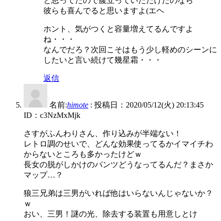
と思ってたので腹立っていただけたのなら
彼らも喜んでると思いますよ(エヘ
ホント、気がつくと容量増えてるんですよ
ね・・・
なんでだろ？次回こそはもう少し軽めのシーンに
したいと言い続けて幾星霜・・・
返信
名前:
himote
:
投稿日：2020/05/12(火) 20:13:45
ID：c3NzMxMjk
さすがふんわりさん、作り込みが半端ない！
レトロ調のせいで、どんな効果使ってるかイマイチわ
からないところも多かったけどｗ
長女の脱がしかけのパンツどうなってるんだ？まさか
マップ…？
狼三兄弟は三男がいれば他はいらないんじゃないか？
ｗ
おい、三男！謎の光、除去する装置も用意しとけ