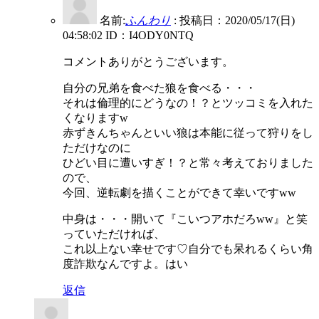
名前:
ふんわり
:
投稿日：2020/05/17(日)
04:58:02
ID：I4ODY0NTQ
コメントありがとうございます。
自分の兄弟を食べた狼を食べる・・・
それは倫理的にどうなの！？とツッコミを入れた
くなりますw
赤ずきんちゃんといい狼は本能に従って狩りをし
ただけなのに
ひどい目に遭いすぎ！？と常々考えておりました
ので、
今回、逆転劇を描くことができて幸いですww
中身は・・・開いて『こいつアホだろww』と笑
っていただければ、
これ以上ない幸せです♡自分でも呆れるくらい角
度詐欺なんですよ。はい
返信