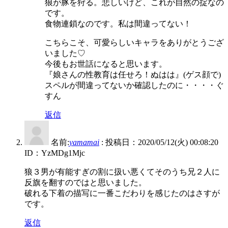
狼が豚を狩る。悲しいけど、これが自然の掟なの
です。
食物連鎖なのです。私は間違ってない！
こちらこそ、可愛らしいキャラをありがとうござ
いました♡
今後もお世話になると思います。
『娘さんの性教育は任せろ！ぬはは』(ゲス顔で)
スペルが間違ってないか確認したのに・・・・ぐ
すん
返信
名前:
yamamai
:
投稿日：2020/05/12(火) 00:08:20
ID：YzMDg1Mjc
狼３男が有能すぎの割に扱い悪くてそのうち兄２人に
反旗を翻すのではと思いました。
破れる下着の描写に一番こだわりを感じたのはさすが
です。
返信