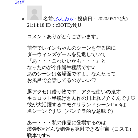
返信
名前:
ふんわり
:
投稿日：2020/05/12(火)
21:14:18
ID：c3OTEyNjU
コメントありがとうございます。
前作でレインちゃんのシーンを作る際に
ダーウィンズゲームを見返していて
『あ・・・これいいかも・・・』と
なったのが今作誕生秘話ですw
あのシーンは名場面ですよ。なんたって
お風呂で会話してるのがいい♡
豚アクセは借り物です。アクセ使いの鬼才
キュロット半脱げさん作の川上豚ノ介くんです♡
彼が大活躍するエモクリランドシーンPart3は
名シーンです♡（パンチラ的な意味で）
あー・・・私の作品に登場するのは
装弾数∞どんな砲弾も発射できる宇宙（コスモ）
戦車ですw