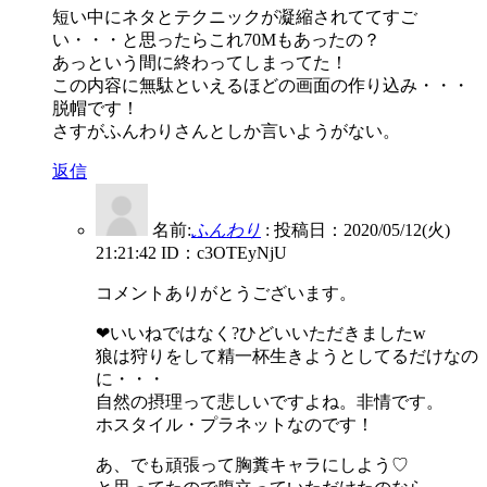
短い中にネタとテクニックが凝縮されててすご
い・・・と思ったらこれ70Mもあったの？
あっという間に終わってしまってた！
この内容に無駄といえるほどの画面の作り込み・・・
脱帽です！
さすがふんわりさんとしか言いようがない。
返信
名前:
ふんわり
:
投稿日：2020/05/12(火)
21:21:42
ID：c3OTEyNjU
コメントありがとうございます。
❤いいねではなく?ひどいいただきましたw
狼は狩りをして精一杯生きようとしてるだけなの
に・・・
自然の摂理って悲しいですよね。非情です。
ホスタイル・プラネットなのです！
あ、でも頑張って胸糞キャラにしよう♡