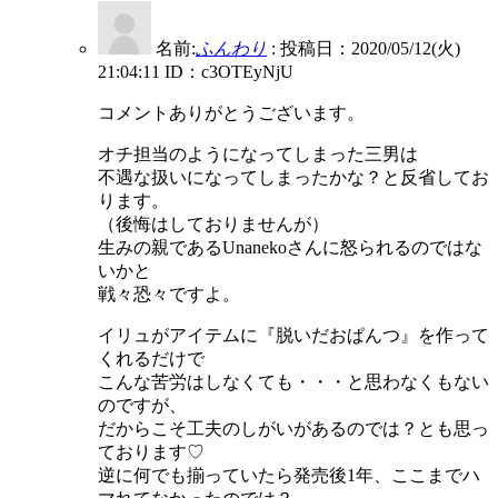
名前:
ふんわり
:
投稿日：2020/05/12(火)
21:04:11
ID：c3OTEyNjU
コメントありがとうございます。
オチ担当のようになってしまった三男は
不遇な扱いになってしまったかな？と反省してお
ります。
（後悔はしておりませんが）
生みの親であるUnanekoさんに怒られるのではな
いかと
戦々恐々ですよ。
イリュがアイテムに『脱いだおぱんつ』を作って
くれるだけで
こんな苦労はしなくても・・・と思わなくもない
のですが、
だからこそ工夫のしがいがあるのでは？とも思っ
ております♡
逆に何でも揃っていたら発売後1年、ここまでハ