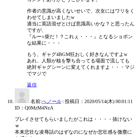
作者の意識が高くないせいで、次女にはワリをく
わせてしまいましたw
適当に英語混ぜとけば意識高いかな？と思ったん
ですが、
『ルー○柴だ！？これぇ・・・』となるショボン
な結果に・・・
もう、ギャグ4BGM狂おしく好きなんですよw
あれ、人類が核を撃ち合ってる場面で流しても
絶対ギャグシーンに変えてくれますよ・・・マジ
でマジで
返信
名前:
へノール
:
投稿日：2020/05/14(木) 00:01:11
ID：Q0MzM4NzA
プレイさせてもらいましたがこれは・・・・抜けない
ｗ
本来悲壮な凌辱話のはずなのになぜか悲壮感を微塵に