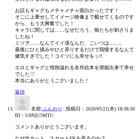
お話もギャグもメチャメチャ面白かったです！
そこに上乗せしてイメージ映像まで載せてくるのです
から、もう大興奮でした！
キャラに関しては……なぜだろう、狼たちが刺さりま
したね！
ミツヲ……なんてイイ漢なんだ、こいつは……。
最後にひと揉みやひと弄りするだけで我慢するなんて
健気すぎでした！コイツにも幸せをッ!!
エロとギャグと情熱溢れる名作絵本を堪能出来て幸せ
でした♡
本当にありがとうございました！
返信
名前:
ふんわり
:
投稿日：2020/05/21(木) 18:38:30
ID：U0NjU5MTU
コメントありがとうございます。
なぜ全カット、スカートFKを弄るのか？