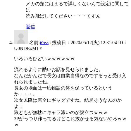
メカの類にはまるで詳しくないんで設定に関して
は
読み飛ばしてください・・・くすん
返信
名前:
Ross
:
投稿日：2020/05/12(火) 12:31:04
ID：
U0NDExMTY
いろいろひどいｗｗｗｗｗｗ
流れるように酷いお話を見せられました。
なんだかんだで長女は自業自得なのでするっと受け入
れられましたね。
長女の場面は一応物語の体を保っているという
か・・・。
次女以降は完全にギャグですね。結局そうなんのか
よ！
狼どもが無駄にキャラ濃いのが腹立つｗｗｗ
3Pがっつり作ってるけどこれ抜かせる気ないやろｗｗ
ｗ