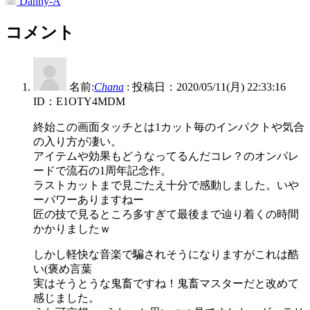
Danny-A
コメント
名前:
Chana
:
投稿日：2020/05/11(月) 22:33:16
ID：E1OTY4MDM
終始この画面タッチとは1カット毎のインパクトや気合
の入り方が凄い。
アイテムや効果もどうなってるんだコレ？のオンパレ
ードで流石の1周年記念作。
ラストカットまで見ごたえ十分で感動しました。いや
ーパワーありますねー
匠の技で見るところ多すぎて最後まで辿り着くの時間
かかりましたｗ
しかし軽快な音楽で騙されそうになりますがこれは酷
い(褒め言葉
実はそうとうな鬼畜ですね！鬼畜マスターだと改めて
感じました。