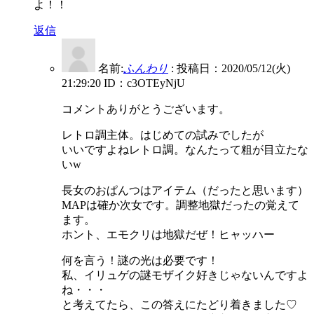
よ！！
返信
名前:
ふんわり
:
投稿日：2020/05/12(火)
21:29:20
ID：c3OTEyNjU
コメントありがとうございます。
レトロ調主体。はじめての試みでしたが
いいですよねレトロ調。なんたって粗が目立たな
いw
長女のおぱんつはアイテム（だったと思います）
MAPは確か次女です。調整地獄だったの覚えて
ます。
ホント、エモクリは地獄だぜ！ヒャッハー
何を言う！謎の光は必要です！
私、イリュゲの謎モザイク好きじゃないんですよ
ね・・・
と考えてたら、この答えにたどり着きました♡