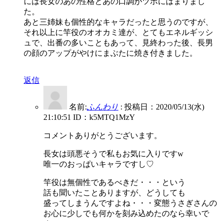
には長女のあの性格とあの口調がツボにはまりまし
た。
あと三姉妹も個性的なキャラだったと思うのですが、
それ以上に竿役のオオカミ達が、とてもエネルギッシ
ュで、出番の多いこともあって、見終わった後、長男
の顔のアップがやけにまぶたに焼き付きました。
返信
名前:
ふんわり
:
投稿日：2020/05/13(水)
21:10:51
ID：k5MTQ1MzY
コメントありがとうございます。
長女は頭悪そうで私もお気に入りですw
唯一のおっぱいキャラですし♡
竿役は無個性であるべきだ・・・という
話も聞いたことありますが、どうしても
盛ってしまうんですよね・・・変態うさぎさんの
お心に少しでも何かを刻み込めたのなら幸いで