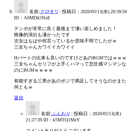
名前:
クロモリ
:
投稿日：2020/05/13(水) 20:39:50
ID：A0MDk5NzE
テンポが非常に良く最後まで凄い楽しめました！
映像的演出も凄かったです
次女はもはや何言っているか意味不明でしたがｗ
三女ちゃんカワイイカワイイ
Hパートの出来も良いのですけどあのBGMではｗｗｗ
三女ちゃんセリフが上手くハマって悲壮感マシマシな
のにBGMｗｗｗｗ
有能すぎる三男があのポジで満足してそうなのがまた
何ともｗ
返信
名前:
ふんわり
:
投稿日：2020/05/13(水)
21:27:39
ID：k5MTQ1MzY
コメントありがとうございます。