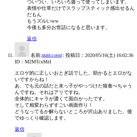
ついつい、いろいろ盛って使ってしまいます。
表情や仕草だけでスラップスティック感出せるん
だもん
もうズルいww
今後も多分お世話になると思います。
返信
名前:
staticconst
:
投稿日：2020/05/16(土) 16:02:36
ID：M2MTcxMzI
エロゲ的に正しいおとぎ話でした。助かるとエロがな
いですからね！
あ、でも元の話だと末っ子がやっつけた狼食べちゃう
んですね。それはアリですね。
全体的にキャラが濃くて面白かったです。
そして相変わらずすごい画面作り！
どうなってるか解らないところが沢山ありました。後
でゆっくり確認します。
返信