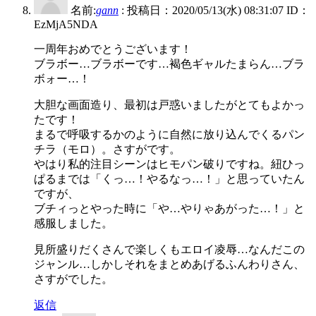
名前:
gann
:
投稿日：2020/05/13(水) 08:31:07
ID：
EzMjA5NDA
一周年おめでとうございます！
ブラボー…ブラボーです…褐色ギャルたまらん…ブラ
ボォー…！
大胆な画面造り、最初は戸惑いましたがとてもよかっ
たです！
まるで呼吸するかのように自然に放り込んでくるパン
チラ（モロ）。さすがです。
やはり私的注目シーンはヒモパン破りですね。紐ひっ
ぱるまでは「くっ…！やるなっ…！」と思っていたん
ですが、
ブチィっとやった時に「や…やりゃあがった…！」と
感服しました。
見所盛りだくさんで楽しくもエロイ凌辱…なんだこの
ジャンル…しかしそれをまとめあげるふんわりさん、
さすがでした。
返信