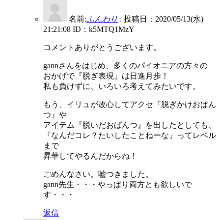
名前:
ふんわり
:
投稿日：2020/05/13(水)
21:21:08
ID：k5MTQ1MzY
コメントありがとうございます。
gannさんをはじめ、多くのパイオニアの方々の
おかげで『脱ぎ表現』は日進月歩！
私も負けずに、いろいろ考えてみたいです。
もう、イリュが改心してアクセ『脱ぎかけおぱん
つ』や
アイテム『脱いだおぱんつ』を出したとしても、
『なんだコレ？たいしたことねーな』ってレベル
まで
昇華してやるんだからね！
ごめんなさい。嘘つきました。
gann先生・・・やっぱり両方とも欲しいで
す・・・
返信