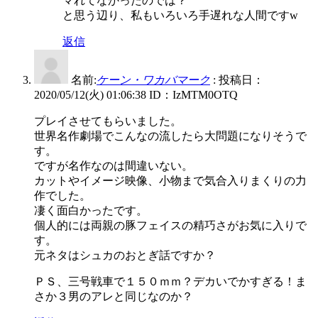
マれてなかったのでは？
と思う辺り、私もいろいろ手遅れな人間ですw
返信
名前:
ケーン・ワカバマーク
:
投稿日：
2020/05/12(火) 01:06:38
ID：IzMTM0OTQ
プレイさせてもらいました。
世界名作劇場でこんなの流したら大問題になりそうで
す。
ですが名作なのは間違いない。
カットやイメージ映像、小物まで気合入りまくりの力
作でした。
凄く面白かったです。
個人的には両親の豚フェイスの精巧さがお気に入りで
す。
元ネタはシュカのおとぎ話ですか？
ＰＳ、三号戦車で１５０ｍｍ？デカいでかすぎる！ま
さか３男のアレと同じなのか？