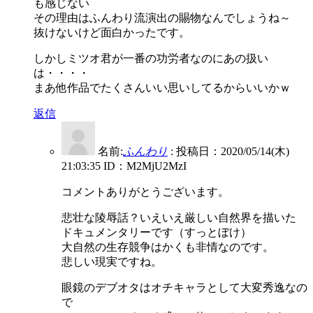
も感じない
その理由はふんわり流演出の賜物なんでしょうね～
抜けないけど面白かったです。
しかしミツオ君が一番の功労者なのにあの扱い
は・・・・
まあ他作品でたくさんいい思いしてるからいいかｗ
返信
名前:
ふんわり
:
投稿日：2020/05/14(木)
21:03:35
ID：M2MjU2MzI
コメントありがとうございます。
悲壮な陵辱話？いえいえ厳しい自然界を描いた
ドキュメンタリーです（すっとぼけ）
大自然の生存競争はかくも非情なのです。
悲しい現実ですね。
眼鏡のデブオタはオチキャラとして大変秀逸なの
で