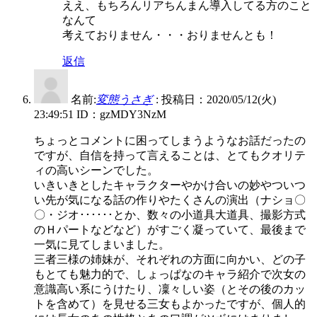
ええ、もちろんリアちんまん導入してる方のこと
なんて
考えておりません・・・おりませんとも！
返信
名前:
変態うさぎ
:
投稿日：2020/05/12(火)
23:49:51
ID：gzMDY3NzM
ちょっとコメントに困ってしまうようなお話だったの
ですが、自信を持って言えることは、とてもクオリテ
ィの高いシーンでした。
いきいきとしたキャラクターやかけ合いの妙やついつ
い先が気になる話の作りやたくさんの演出（ナショ〇
〇・ジオ･･････とか、数々の小道具大道具、撮影方式
のＨパートなどなど）がすごく凝っていて、最後まで
一気に見てしまいました。
三者三様の姉妹が、それぞれの方面に向かい、どの子
もとても魅力的で、しょっぱなのキャラ紹介で次女の
意識高い系にうけたり、凜々しい姿（とその後のカッ
トを含めて）を見せる三女もよかったですが、個人的