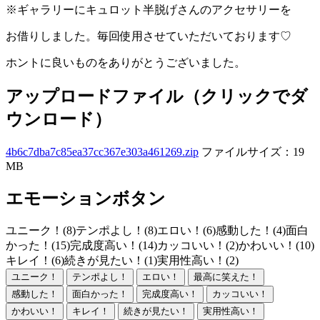
※ギャラリーにキュロット半脱げさんのアクセサリーを
お借りしました。毎回使用させていただいております♡
ホントに良いものをありがとうございました。
アップロードファイル（クリックでダ
ウンロード）
4b6c7dba7c85ea37cc367e303a461269.zip
ファイルサイズ：19
MB
エモーションボタン
ユニーク！(8)
テンポよし！(8)
エロい！(6)
感動した！(4)
面白
かった！(15)
完成度高い！(14)
カッコいい！(2)
かわいい！(10)
キレイ！(6)
続きが見たい！(1)
実用性高い！(2)
ユニーク！
テンポよし！
エロい！
最高に笑えた！
感動した！
面白かった！
完成度高い！
カッコいい！
かわいい！
キレイ！
続きが見たい！
実用性高い！