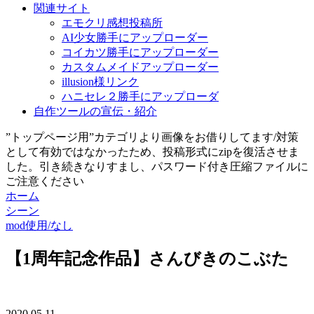
関連サイト
エモクリ感想投稿所
AI少女勝手にアップローダー
コイカツ勝手にアップローダー
カスタムメイドアップローダー
illusion様リンク
ハニセレ２勝手にアップローダ
自作ツールの宣伝・紹介
”トップページ用”カテゴリより画像をお借りしてます/対策
として有効ではなかったため、投稿形式にzipを復活させま
した。引き続きなりすまし、パスワード付き圧縮ファイルに
ご注意ください
ホーム
シーン
mod使用/なし
【1周年記念作品】さんびきのこぶた
2020.05.11