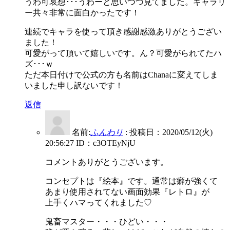
うわ可哀想･･･うわーと思いつつ見てました。ギャラリ
ー共々非常に面白かったです！
連続でキャラを使って頂き感謝感激ありがとうござい
ました！
可愛がって頂いて嬉しいです。ん？可愛がられてたハ
ズ･･･ｗ
ただ本日付けで公式の方も名前はChanaに変えてしま
いました申し訳ないです！
返信
名前:
ふんわり
:
投稿日：2020/05/12(火)
20:56:27
ID：c3OTEyNjU
コメントありがとうございます。
コンセプトは『絵本』です。通常は癖が強くて
あまり使用されてない画面効果『レトロ』が
上手くハマってくれました♡
鬼畜マスター・・・ひどい・・・