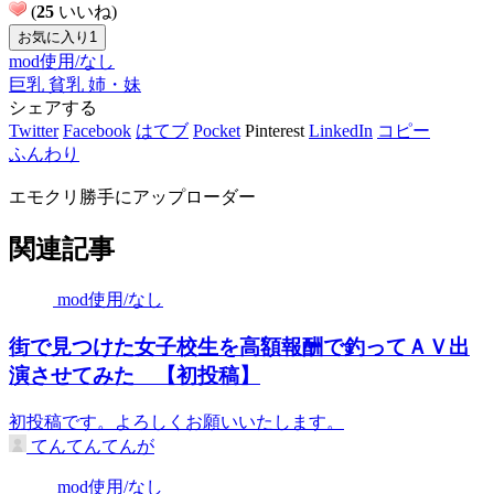
(
25
いいね)
お気に入り
1
mod使用/なし
巨乳
貧乳
姉・妹
シェアする
Twitter
Facebook
はてブ
Pocket
Pinterest
LinkedIn
コピー
ふんわり
エモクリ勝手にアップローダー
関連記事
mod使用/なし
街で見つけた女子校生を高額報酬で釣ってＡＶ出
演させてみた 【初投稿】
初投稿です。よろしくお願いいたします。
てんてんてんが
mod使用/なし