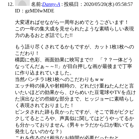
名前:
Danny-A
:
投稿日：2020/05/20(水) 05:58:57
ID：gzMDIwMDE
大変遅ればせながら一周年おめでとうございます！
この一年の集大成を見せられたような素晴らしい表現
力のあるおとぎ話でした!!
もう語り尽くされてるかもですが、カット1枚1枚への
こだわり！
構図に色彩、画面効果に映写まで!? 「？？一体どう
なってんだぁ～～!!」が目白押しな画が最後まで丁寧
に作り込まれていました。
当然パンチラ1枚1枚へのこだわりもｗｗ
エッチ時の挿入や射精時の、どれだけ重ねたんだと言
いたいほどの効果から、ひらめいた豆電球やTVを点け
た演出などの些細な部分まで、ヒッジョーに素晴らし
く表現されておりました！
ビンタされた跡も良かったですが、そこで首がビクビ
クしてるところや、声真似に関してはどうやってるか
も分かっておりません（男キャラだから口が動いても
発生しないのかな？）
これを作るのは相当なお時間が必要だったかと……。