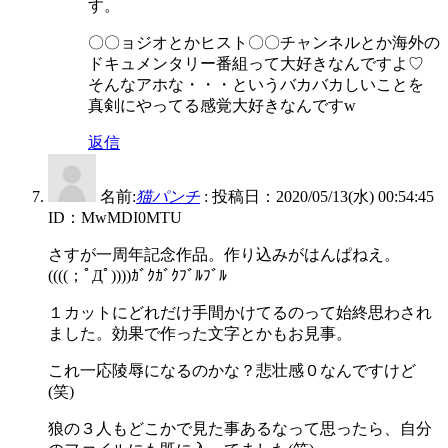
す。
〇〇ョジオとかヒスト〇〇チャンネルとか海外の
ドキュメンタリー番組って大好きなんですよ♡
そんなアホな・・・というバカバカしいことを
真剣にやってる感覚大好きなんですw
返信
名前:
猫パンチ
:
投稿日：2020/05/13(水) 00:54:45
ID：MwMDI0MTU
さすが一周年記念作品。作り込みがはんぱねえ。
((((；ﾟДﾟ))))ｶﾞｸｶﾞｸﾌﾞﾙﾌﾞﾙ
１カットにどれだけ手間かけてるのって始終思わされ
ました。効果で作った文字とかもお見事。
これ一応陵辱になるのかな？悲壮感０なんですけど
(笑)
狼の３人もどこかで見た事あるなって思ったら、自分