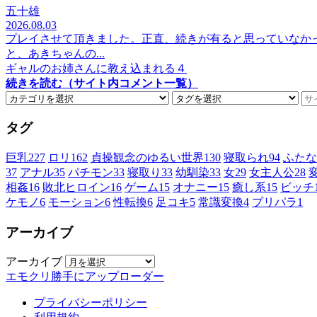
五十雄
2026.08.03
プレイさせて頂きました。正直、続きが有ると思っていなか
と、あきちゃんの...
ギャルのお姉さんに教え込まれる４
続きを読む（サイト内コメント一覧）
タグ
巨乳
227
ロリ
162
貞操観念のゆるい世界
130
寝取られ
94
ふたな
37
アナル
35
パチモン
33
寝取り
33
幼馴染
33
女
29
女主人公
28
相姦
16
敗北ヒロイン
16
ゲーム
15
オナニー
15
癒し系
15
ビッチ
ケモノ
6
モーション
6
性転換
6
足コキ
5
常識変換
4
プリパラ
1
アーカイブ
アーカイブ
エモクリ勝手にアップローダー
プライバシーポリシー