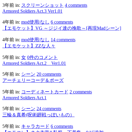
3年前
in:
スクリーンショット
4 comments
Armored Soldiers Act.3 Ver1.01
4年前
in:
mod使用/なし
6 comments
【エモケット】VG ～ジジイ達の挽歌～[再現Madシーン]
4年前
in:
mod使用/なし
14 comments
【エモケット】ZZな人々
5年前
in:
女
0件のコメント
Armored Soldiers Act.2 Ver1.01
5年前
in:
シーン
20 comments
アーチェリーコーデ＆ポーズ
5年前
in:
コーディネートカード
2 comments
Armored Soldiers Act.1
5年前
in:
シーン
24 comments
三輪＆真希(呪術廻戦っぽいもの）
5年前
in:
キャラカード
6 comments