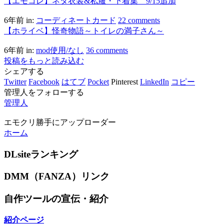
【エモコレ】ネタ衣装&私服・下着集 9/15追加
6年前
in:
コーディネートカード
22 comments
【ホライベ】怪奇物語～トイレの満子さん～
6年前
in:
mod使用/なし
36 comments
投稿をもっと読み込む
シェアする
Twitter
Facebook
はてブ
Pocket
Pinterest
LinkedIn
コピー
管理人をフォローする
管理人
エモクリ勝手にアップローダー
ホーム
DLsiteランキング
DMM（FANZA）リンク
自作ツールの宣伝・紹介
紹介ページ