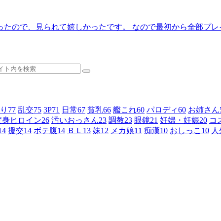
ったので、見られて嬉しかったです。 なので最初から全部プレ
り
77
乱交
75
3P
71
日常
67
貧乳
66
艦これ
60
パロディ
60
お姉さん
変身ヒロイン
26
汚いおっさん
23
調教
23
眼鏡
21
妊婦・妊娠
20
コ
14
援交
14
ボテ腹
14
ＢＬ
13
妹
12
メカ娘
11
痴漢
10
おしっこ
10
人