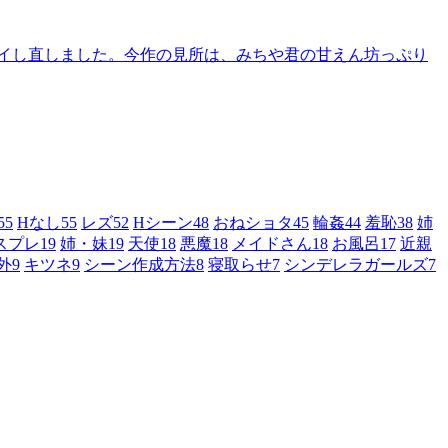
イし直しました。今作の見所は、みちや君の甘えん坊っぷり
55
Hなし
55
レズ
52
Hシーン
48
おねショタ
45
輪姦
44
羞恥
38
姉
スプレ
19
姉・妹
19
天使
18
悪魔
18
メイドさん
18
お風呂
17
近親
外
9
キツネ
9
シーン作成方法
8
寝取らせ
7
シンデレラガールズ
7