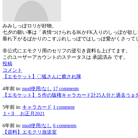
みみしっぽロリが好物。
七夕の願い事は「表情つけられるIKかFK入りのしっぽが欲し
垂れ下がるばかりのこすぷれしっぽではしっぽ愛がくさって
非公式にエモクリ用のセリフの逆引き資料も上げてます。
このユーザーアカウントのステータスは 承認済み です。
投稿
コメント
【エモケット】〇狐さんに癒され隊
4年前
in:
mod使用/なし
17 comments
【エモケット】５作の版権キャラカード計25人分と過去うｐ
5年前
in:
キャラカード
1 comment
１+３ お正月2021
6年前
in:
mod使用/なし
6 comments
【資料】エモクリ放送室