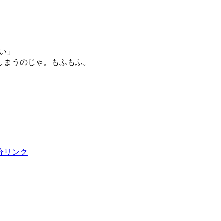
い」
しまうのじゃ。もふもふ。
分リンク