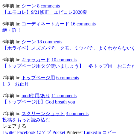
6年前
in:
シーン
8 comments
【エモコレ】9/21修正 エビコレ2020夏
6年前
in:
コーディネートカード
16 comments
絶・許！
6年前
in:
シーン
18 comments
【ホライベ】スズメバチ、クモ、ミツバチ、よくわからない
6年前
in:
キャラカード
10 comments
【トップページ用タグ使いましょう】 冬トップ用 おこた
7年前
in:
トップページ用
6 comments
1+3 お正月
7年前
in:
mod使用/あり
11 comments
【トップページ用】God breath you
7年前
in:
スクリーンショット
3 comments
投稿をもっと読み込む
シェアする
Twitter
Facebook
はてブ
Pocket
Pinterest
LinkedIn
コピー