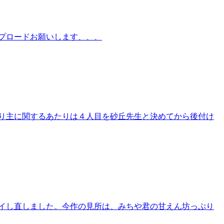
プロードお願いします、、、
り主に関するあたりは４人目を砂丘先生と決めてから後付け
イし直しました。今作の見所は、みちや君の甘えん坊っぷり