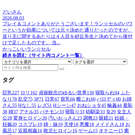
どいさん
2026.08.03
プレイ＆コメントありがとうございます！ラン☆セルのパワ
ーというか効果については元々決めた通りだったのですが、
送り主に関するあたりは４人目を砂丘先生と決めてから後付
けで足したものです。 当...
かっこいいラン☆セル
続きを読む（サイト内コメント一覧）
タグ
巨乳
227
ロリ
162
貞操観念のゆるい世界
130
寝取られ
94
ふた
なり
78
乱交
75
3P
71
日常
67
貧乳
66
艦これ
60
パロディ
60
お姉
さん
55
Hなし
55
レズ
51
Hシーン
47
おねショタ
45
輪姦
44
羞恥
38
姉
37
アナル
35
パチモン
33
寝取り
33
幼馴染
33
女
29
女主人
公
28
変身ヒロイン
26
汚いおっさん
23
調教
23
眼鏡
21
妊婦・
妊娠
20
コスプレ
19
姉・妹
19
天使
18
悪魔
18
メイドさん
18
お
風呂
17
近親相姦
16
敗北ヒロイン
16
ゲーム
15
オナニー
15
癒