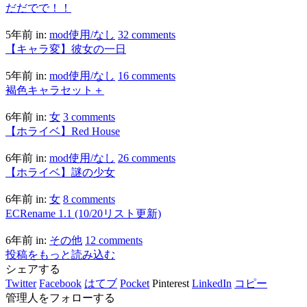
だだでで！！
5年前
in:
mod使用/なし
32 comments
【キャラ変】彼女の一日
5年前
in:
mod使用/なし
16 comments
褐色キャラセット＋
6年前
in:
女
3 comments
【ホライベ】Red House
6年前
in:
mod使用/なし
26 comments
【ホライベ】謎の少女
6年前
in:
女
8 comments
ECRename 1.1 (10/20リスト更新)
6年前
in:
その他
12 comments
投稿をもっと読み込む
シェアする
Twitter
Facebook
はてブ
Pocket
Pinterest
LinkedIn
コピー
管理人をフォローする