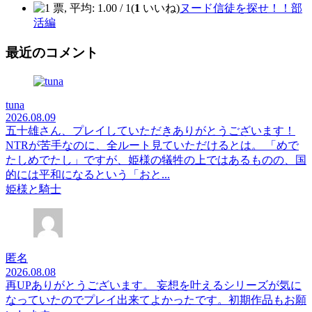
(
1
いいね)
ヌード信徒を探せ！！部
活編
最近のコメント
tuna
2026.08.09
五十雄さん、プレイしていただきありがとうございます！
NTRが苦手なのに、全ルート見ていただけるとは。 「めで
たしめでたし」ですが、姫様の犠牲の上ではあるものの、国
的には平和になるという「おと...
姫様と騎士
匿名
2026.08.08
再UPありがとうございます。 妄想を叶えるシリーズが気に
なっていたのでプレイ出来てよかったです。初期作品もお願