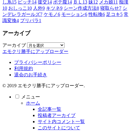
し系
15
ビッチ
14
援交
14
ボテ腹
14
ＢＬ
13
妹
12
メカ娘
11
痴漢
10
おしっこ
10
人外
9
キツネ
9
シーン作成方法
8
寝取らせ
7
シ
ンデレラガールズ
7
ケモノ
6
モーション
6
性転換
6
足コキ
5
常
識変換
4
プリパラ
1
アーカイブ
アーカイブ
エモクリ勝手にアップローダー
プライバシーポリシー
利用規約
退会のお手続き
© 2019 エモクリ勝手にアップローダー.
メニュー
ホーム
全記事一覧
投稿者アーカイブ
サイト内コメント一覧
このサイトについて