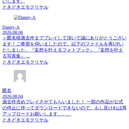
いします。
ときどきエモクリヤル
Danny-A
2026.08.06
＞匿名様過去作までプレイして頂いて誠にありがとうござい
ます！ご希望を伺いましたので、以下のファイルを再UPい
たしました。『妄想を叶えるフォトブック』 『妄想を叶え
る写真集』 ...
ときどきエモクリヤル
匿名
2026.08.04
過去作含めプレイさせてもらいました！ 一部の作品が公式
の停止に伴ってダウンロードできないので、もし良ければ再
アップロードお願いします、、、
ときどきエモクリヤル