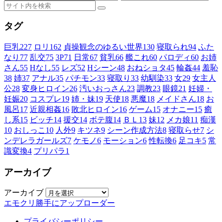
タグ
巨乳
227
ロリ
162
貞操観念のゆるい世界
130
寝取られ
94
ふた
なり
77
乱交
75
3P
71
日常
67
貧乳
66
艦これ
60
パロディ
60
お姉
さん
55
Hなし
55
レズ
52
Hシーン
48
おねショタ
45
輪姦
44
羞恥
38
姉
37
アナル
35
パチモン
33
寝取り
33
幼馴染
33
女
29
女主人
公
28
変身ヒロイン
26
汚いおっさん
23
調教
23
眼鏡
21
妊婦・
妊娠
20
コスプレ
19
姉・妹
19
天使
18
悪魔
18
メイドさん
18
お
風呂
17
近親相姦
16
敗北ヒロイン
16
ゲーム
15
オナニー
15
癒
し系
15
ビッチ
14
援交
14
ボテ腹
14
ＢＬ
13
妹
12
メカ娘
11
痴漢
10
おしっこ
10
人外
9
キツネ
9
シーン作成方法
8
寝取らせ
7
シ
ンデレラガールズ
7
ケモノ
6
モーション
6
性転換
6
足コキ
5
常
識変換
4
プリパラ
1
アーカイブ
アーカイブ
エモクリ勝手にアップローダー
プライバシーポリシー