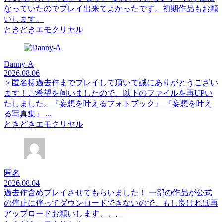
なっていたのでプレイ出来てよかったです。初期作品もお願
いします。
ときどきエモクリヤル
Danny-A
2026.08.06
＞匿名様過去作までプレイして頂いて誠にありがとうござい
ます！ご希望を伺いましたので、以下のファイルを再UPい
たしました。『妄想を叶えるフォトブック』 『妄想を叶え
る写真集』 ...
ときどきエモクリヤル
匿名
2026.08.04
過去作含めプレイさせてもらいました！ 一部の作品が公式
の停止に伴ってダウンロードできないので、もし良ければ再
アップロードお願いします、、、