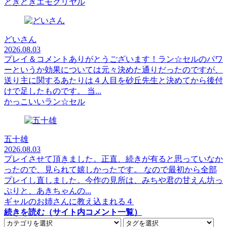
ときどきエモクリヤル
どいさん
2026.08.03
プレイ＆コメントありがとうございます！ラン☆セルのパワ
ーというか効果については元々決めた通りだったのですが、
送り主に関するあたりは４人目を砂丘先生と決めてから後付
けで足したものです。 当...
かっこいいラン☆セル
五十雄
2026.08.03
プレイさせて頂きました。正直、続きが有ると思っていなか
ったので、見られて嬉しかったです。 なので最初から全部
プレイし直しました。今作の見所は、みちや君の甘えん坊っ
ぷりと、あきちゃんの...
ギャルのお姉さんに教え込まれる４
続きを読む（サイト内コメント一覧）