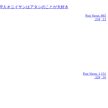
狩人オニイサンはアタシのことが大好き
Post Views:
865
:218
:13
Post Views:
1,151
:329
:10