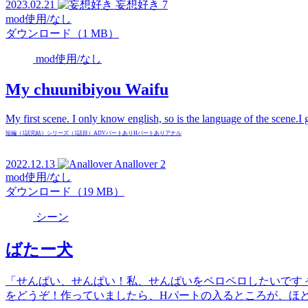
2023.02.21
妄想好き
7
mod使用/なし
ダウンロード（1 MB）
mod使用/なし
My chuunibiyou Waifu
My first scene. I only know english, so is the language of the scene.I
短編（1話完結）
シリーズ（1話目）
ADVパートあり
Hパートあり
アナル
2022.12.13
Anallover
2
mod使用/なし
ダウンロード（19 MB）
シーン
ばたー犬
「せんぱい、せんぱい！私、せんぱいをペロペロしたいです
をどうぞ！作っていましたら、Hパートの入るところが、ほとん