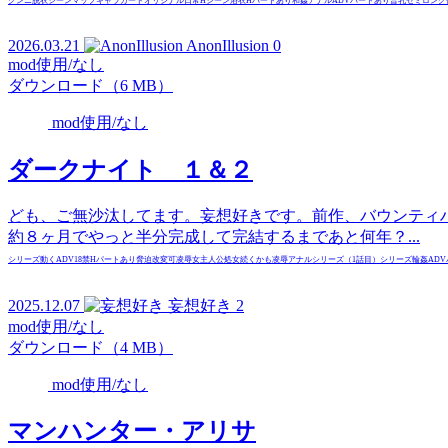
クンニ
脱衣
シーン
マップ
キャラカード
オリジナル
日常
Hシーン
浴衣
Hパートあり
和姦
アナル
ADVパートあり
普乳
セミロング
2026.03.21
AnonIllusion
0
mod使用/なし
ダウンロード（6 MB）
mod使用/なし
ダークナイト １＆２
ども、ご無沙汰してます。妄想好きです。前作、バウンティ
約８ヶ月でやっと半分完成して完結するまであと何年？...
シリーズ
動くADV
18禁
Hパートあり
脅迫
改変可
凌辱
女主人公
処女
続くかも
凌辱
アナル
シリーズ（1話目）
シリーズ
輪姦
AD
2025.12.07
妄想好き
2
mod使用/なし
ダウンロード（4 MB）
mod使用/なし
マンハンター・アリサ