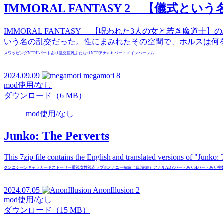
IMMORAL FANTASY 2 【儀式とい
IMMORAL FANTASY 【呪われた3人の女と若き魔
いう名の乱交だった。性にまみれたその空間で、ホルスは何を思
スワッピング
NTR
Hパートあり
乱交
巨乳
ふたなり
NTR
アナル
Ｈパートメイン
ハーレム
2024.09.09
megamori
8
mod使用/なし
ダウンロード（6 MB）
mod使用/なし
Junko: The Perverts
This 7zip file contains the English and translated versions of "Junko: 
クンニ
シーン
キャラカード
ストーリー重視
女性視点
ラブホ
オナニー
短編（1話完結）
アナル
ADVパートあり
Hパートあり
複
2024.07.05
AnonIllusion
2
mod使用/なし
ダウンロード（15 MB）