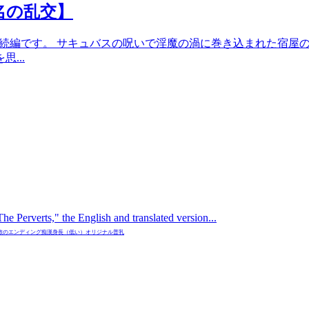
う名の乱交】
道士】の続編です。 サキュバスの呪いで淫魔の渦に巻き込まれた
...
The Perverts," the English and translated version...
数のエンディング
痴漢
身長（低い）
オリジナル
普乳