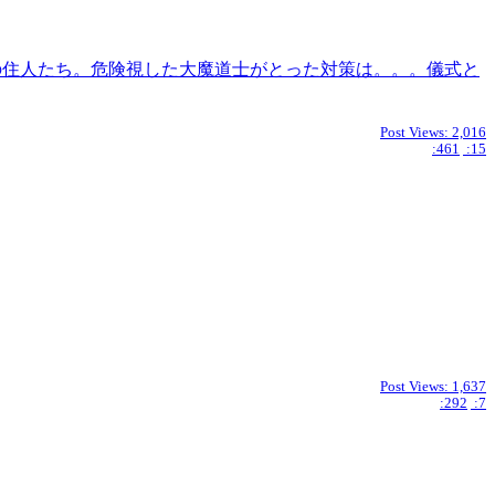
宿屋の住人たち。危険視した大魔道士がとった対策は。。。儀式と
Post Views:
2,016
:461
:15
Post Views:
1,637
:292
:7