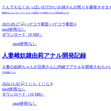
とんでもなくおっぱいのでかいお姉さんが怒りを爆発させま
媚薬
吊るし
オリオンシティブルース
凌辱
アナル
拘束
パイズリ
巨乳
巨乳
ロング
2025.09.27
ハゲコウ軍団
6
mod使用/なし
ダウンロード（8 MB）
mod使用/なし
人妻雌奴隷由莉アナル開発記録
人妻の由莉ちゃんが旦那さんに内緒でアナルを開発されちゃ
NTR
調教
アナル
2024.11.02
くじら
9
mod使用/なし
ダウンロード（16 MB）
mod使用/なし