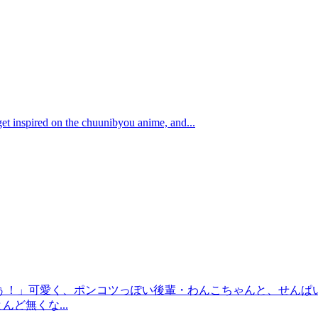
 get inspired on the chuunibyou anime, and...
ぅ！」可愛く、ポンコツっぽい後輩・わんこちゃんと、せんぱ
ど無くな...