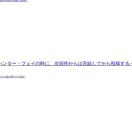
使用可
利用可
身長（普通）
ハンター・フェイの時に、次回作からは完結してから投稿する
Vパートあり
Hパートあり