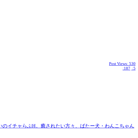
Post Views:
530
:187
:5
いのイチャらぶH。癒されたい方々、ばたー犬・わんこちゃん