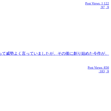
Post Views:
1,122
:97
:9
って威勢よく言っていましたが、その後に創り始めた今作が、
Post Views:
850
:183
:9