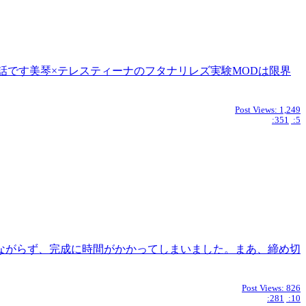
話です美琴×テレスティーナのフタナリレズ実験MODは限界
Post Views:
1,249
:351
:5
ながらず、完成に時間がかかってしまいました。まあ、締め切
Post Views:
826
:281
:10