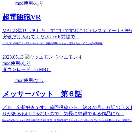
mod使用/あり
超電磁砲VR
MAPお借りしました、すごいですねこれテレスティーナが好
突破だけ入れてくださいVR前提で...
レズビアン
調教
アナル
VR
Ｈパートメイン
版権
拘束
Hパートあり
巨乳
ふたなり
続くかも
MOD
版権
2023.05.13
ウツエモン
4
mod使用/あり
ダウンロード（6 MB）
mod使用/なし
メッサーバット 第６話
ども、妄想好きです。前回投稿から、約３か月。６話のラス
りがあるわけじゃないので、気長に納得できる作品にな...
動くADV
Hパートあり
脅迫
性奴隷
公式無し
鬼畜・鬼畜系
凌辱
アナル
女主人公
シリーズ
ADVパートあり
Hパートあり
凌辱
アナ