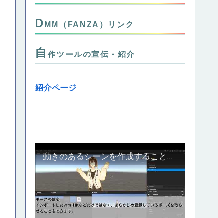
D
MM（FANZA）リンク
自
作ツールの宣伝・紹介
紹介ページ
動きのあるシーンを作成することのできる自作の３Dスタジオツール、Crend紹介動画_Part1