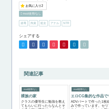
お気に入り
2
mod使用/なし
凌辱
拘束
処女
アナル
NTR
シェアする
関連記事
mod使用/なし
mod使用/なし
裸族の家
エロCG集的な作品で
クラスの優等生に勉強を教え
ADVパートで作った1枚
てもらいに行ったらなんとそ
みで作っています。セリ