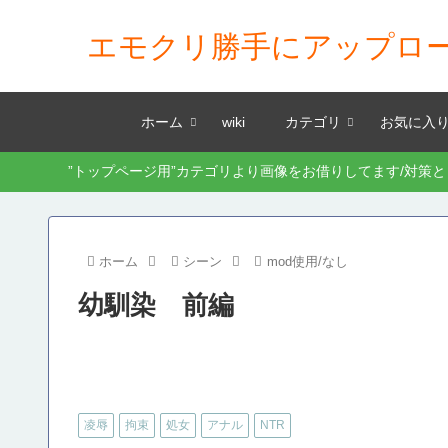
エモクリ勝手にアップロ
ホーム
wiki
カテゴリ
お気に入
”トップページ用”カテゴリより画像をお借りしてます/対策
ホーム
シーン
mod使用/なし
幼馴染 前編
凌辱
拘束
処女
アナル
NTR