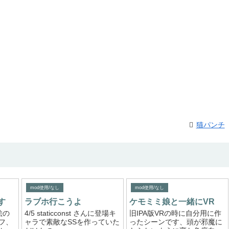
猫パンチ
mod使用/なし
mod使用/なし
す
ラブホ行こうよ
ケモミミ娘と一緒にVR
絵の
4/5 staticconst さんに登場キ
旧IPA版VRの時に自分用に作
フ、
ャラで素敵なSSを作っていた
ったシーンです、頭が邪魔に