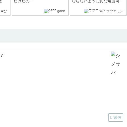
は
だけたの...
ならないように変な角度向...
みやび
gann
ウツエモン
37
返信