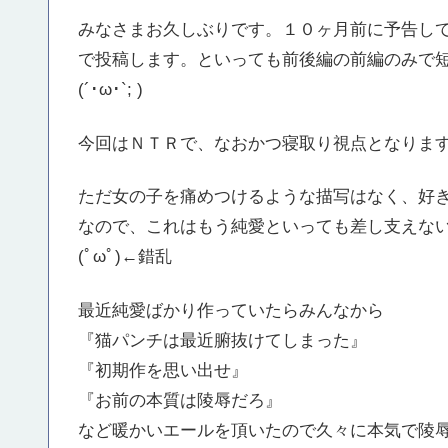
みなさまお久しぶりです。１０ヶ月前に予告し
で投稿します。といっても前後編の前編のみで
(´･ω･`; )
今回はＮＴＲで、なおかつ寝取り視点となりま
ただ女の子を痛めつけるような描写はなく、好
なので、これはもう純愛といっても差し支えな
(ﾟωﾟ)←錯乱
最近純愛ばかり作っていたらみんなから
『猫パンチは最近腑抜けてしまった』
『初期作を思い出せ』
『お前の本質は陵辱だろ』
など暖かいエールを頂いたので久々に本気で陵