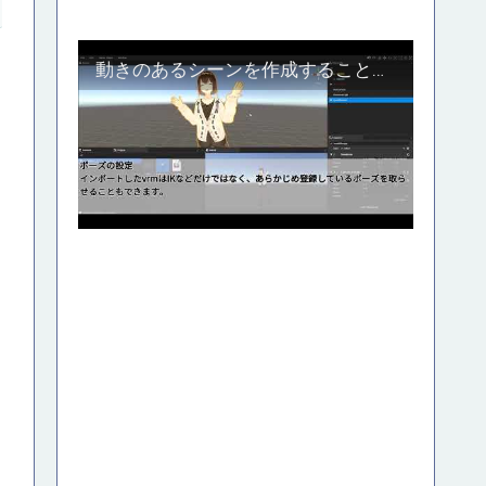
動きのあるシーンを作成することのできる自作の３Dスタジオツール、Crend紹介動画_Part1