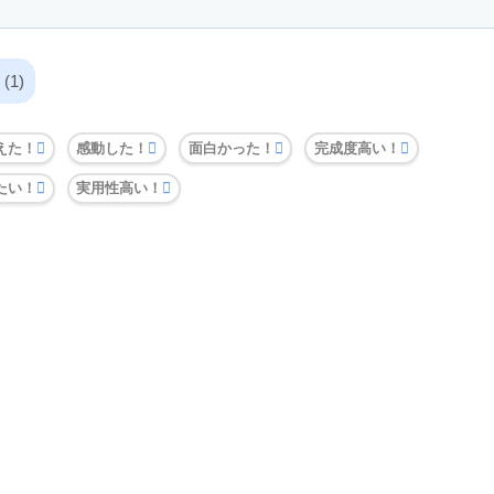
1)
えた！
感動した！
面白かった！
完成度高い！
たい！
実用性高い！