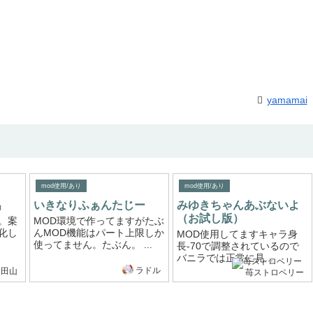
yamamai
mod使用/あり
mod使用/あり
呂
いきなりふぁんたじー
みゆきちゃんあぶないよ
（お試し版）
。案
MOD環境で作ってますがたぶ
化し
んMOD機能はパート上限しか
MOD使用してますキャラ身
使ってません。たぶん。 ...
長-70で調整されているので
バニラでは正常に見...
ラドル
山田山
苺ストロベリー