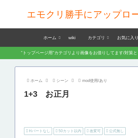
エモクリ勝手にアップロ
ホーム
wiki
カテゴリ
お気に入
”トップページ用”カテゴリより画像をお借りしてます/対策
ホーム
シーン
mod使用/あり
1+3 お正月
Hパートなし
50カット以内
改変可
公式無し