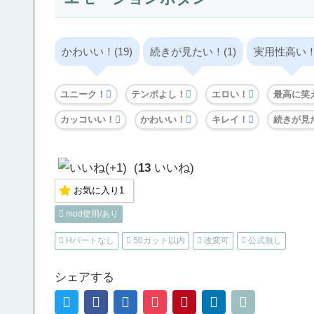
かわいい！(19)
続きが見たい！(1)
実用性高い！(
ユニーク！
テンポよし！
エロい！
最高に笑
カッコいい！
かわいい！
キレイ！
続きが見
(
13
いいね)
お気に入り
1
mod使用/あり
Hパートなし
50カット以内
改変可
公式無し
シェアする