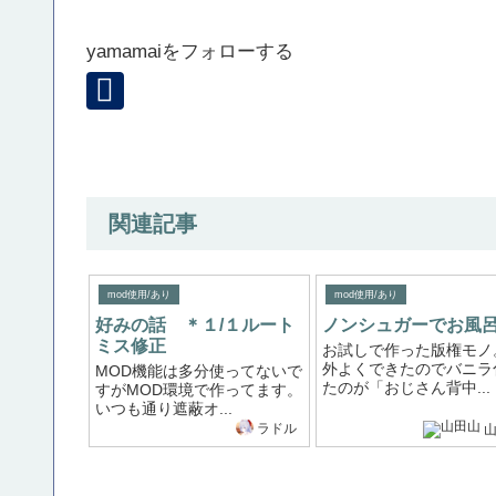
yamamaiをフォローする
関連記事
mod使用/あり
mod使用/あり
好みの話 ＊１/１ルート
ノンシュガーでお風
ミス修正
お試しで作った版権モノ
外よくできたのでバニラ
MOD機能は多分使ってないで
たのが「おじさん背中...
すがMOD環境で作ってます。
いつも通り遮蔽オ...
ラドル