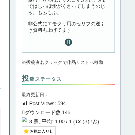
ではしっぽ愛がくさってしまうのじ
ゃ。もふもふ。
非公式にエモクリ用のセリフの逆引
き資料も上げてます。
※投稿者名クリックで作品リストへ移動
投
稿ステータス
最終更新日：
Post Views:
594
ダウンロード数
146
(
13
いいね
)
お気に入り
1