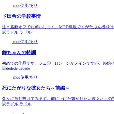
mod使用/あり
ド田舎の学校事情
注＊遮蔽オフでお願いします。MOD環境ですがたぶん機能は使
ラドル
mod使用/あり
舞ちゃんの特訓
初めての作品です。フェ〇・Hシーンがメインですが、終始イチ
dedede
mod使用/あり
死にたがりな彼女たち～前編～
久々に放り投げてみます。前に上げた繋がりたい彼女たちの主人
ラドル