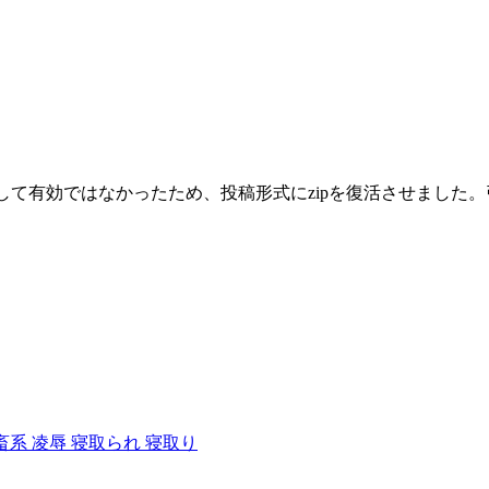
として有効ではなかったため、投稿形式にzipを復活させまし
畜系
凌辱
寝取られ
寝取り