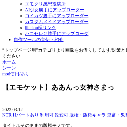
エモクリ感想投稿所
AI少女勝手にアップローダー
コイカツ勝手にアップローダー
カスタムメイドアップローダー
illusion様リンク
ハニセレ２勝手にアップローダ
自作ツールの宣伝・紹介
”トップページ用”カテゴリより画像をお借りしてます/対策
ください
ホーム
シーン
mod使用/あり
【エモケット】ああんっ女神さまっ
2022.03.12
NTR
Hパートあり
利用可
改変可
版権・版権キャラ
鬼畜・鬼
タイトルそのままの版権モノです。