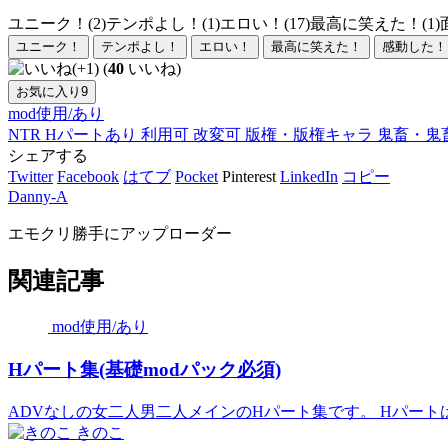
ユニーク！(2)
テンポよし！(1)
エロい！(17)
最高に笑えた！(1)
ユニーク！
テンポよし！
エロい！
最高に笑えた！
感動した！
(
40
いいね)
お気に入り
9
mod使用/あり
NTR
Hパートあり
利用可
改変可
版権・版権キャラ
鬼畜・鬼
シェアする
Twitter
Facebook
はてブ
Pocket
Pinterest
LinkedIn
コピー
Danny-A
エモクリ勝手にアップローダー
関連記事
mod使用/あり
Hパート集(基礎modパック必須)
ADVなしの女二人男二人メインのHパート集です。 Hパートは
きのこ