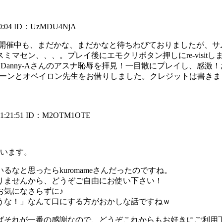
:04
ID：UzMDU4NjA
ント開催中も、まだかな、まだかなと待ちわびておりましたが、
ミマセン、、、。プレイ後にエモクリボタン押しにre-visi
Danny-Aさんのアスナ恥辱を拝見！一目散にプレイし、感
んのシーンとオベイロン先生をお借りしました。クレジットは書
:21:51
ID：M2OTM1OTE
ざいます。
なと思ったらkuromameさんだったのですね。
りませんから、どうぞご自由にお使い下さい！
お気になさらずに♪
うな！」なんて口にする方がおかしな話ですねｗ
ばそれが一番の感謝なので、どうぞこれからもお好きにご利用