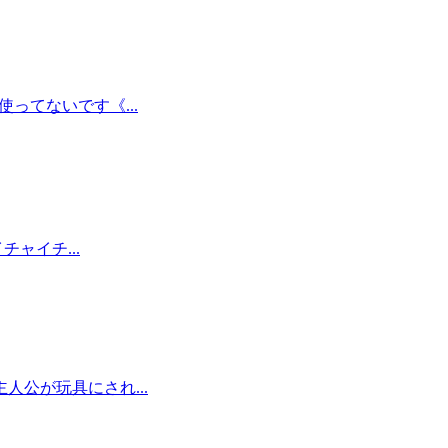
ってないです《...
ャイチ...
公が玩具にされ...