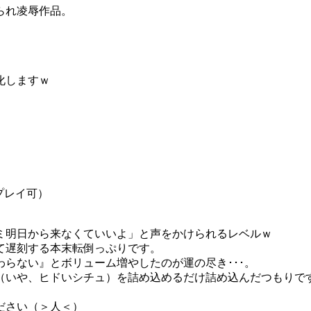
られ凌辱作品。
化しますｗ
もプレイ可）
ミ明日から来なくていいよ」と声をかけられるレベルｗ
て遅刻する本末転倒っぷりです。
らない』とボリューム増やしたのが運の尽き･･･。
（いや、ヒドいシチュ）を詰め込めるだけ詰め込んだつもりで
ださい（＞人＜）