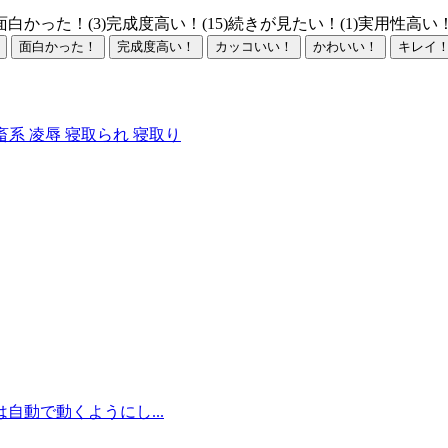
面白かった！(3)
完成度高い！(15)
続きが見たい！(1)
実用性高い！(
面白かった！
完成度高い！
カッコいい！
かわいい！
キレイ
畜系
凌辱
寝取られ
寝取り
自動で動くようにし...