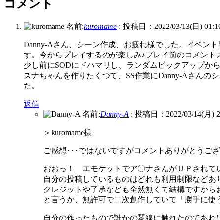
コメント
名前:
kuromame
:
投稿日：2022/03/13(日) 01:10
Danny-Aさん、シーン作成、お疲れ様でした。イベ
す。今からプレイするのが楽しみ♪プレイ前のコメントス
少し前にSODにドハマリし、ランダムピックアップから
スナちゃんを作りたくつて、SS作業にDanny-Aさ
た。
返信
名前:
Danny-A
:
投稿日：2022/03/14(月) 21
＞kuromame様
ご感想･･･ではないですがコメントありがとうご
おおっ！ エモケットでア〇ナさんがＵＰされている
自分の投稿しているものはどれも利用制限などあ
クレジットや了承なども全然無くて結構ですから
と言うか、無許可で二次創作していて「勝手に使
自分の作ったもので誰かの琴線に触れたのであれ