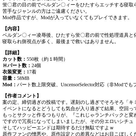
蛍〇君の目の前でベルダン〇ィーをひたすらエッチする寝取
苦手なジャンルの方はご遠慮ください。
Mod作品ですが、Modが入っていなくてもプレイできます。
【内容】
ベルダン〇ィー凌辱後、ひたすら蛍〇君の前で性処理道具と
寝取られ側視点が多く、最後まで救いはありません。
【詳細】
カット数：
550枚（約１時間）
Ｈパート数：
24個
衣装変更：
17着
容量：
58MB
Mod：
パート数上限突破、UncensorSelector対応（非Modで
【作者コメント】
案の定、締切過ぎの投稿です。遅刻のし過ぎでそろそろ「キ
イベントになるとどうしても気合が入り過ぎて結果、空回っ
もっとサクッと作るつもりが、『これじゃランチパックと変わ
ですので冗長になってしまいましたが、その分エロいシチュ
そしてハッピーエンドは期待するだけ無駄ですよｗ
原作ファンの憎悪や、原作設定との差異などはお目こぼしく