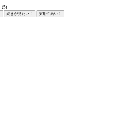
5)
！
続きが見たい！
実用性高い！