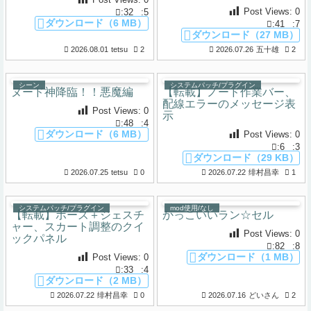
Post Views:
0
:32
:5
ダウンロード（6 MB）
:41
:7
ダウンロード（27 MB）
2026.08.01
tetsu
2
2026.07.26
五十雄
2
シーン
システムパッチ/プラグイン
ヌード神降臨！！悪魔編
【転載】ノード作業バー、
配線エラーのメッセージ表
Post Views:
0
示
:48
:4
ダウンロード（6 MB）
Post Views:
0
:6
:3
ダウンロード（29 KB）
2026.07.25
tetsu
0
2026.07.22
绯村昌幸
1
システムパッチ/プラグイン
mod使用/なし
【転載】ポーズ＋ジェスチ
かっこいいラン☆セル
ャー、スカート調整のクイ
Post Views:
0
ックパネル
:82
:8
ダウンロード（1 MB）
Post Views:
0
:33
:4
ダウンロード（2 MB）
2026.07.22
绯村昌幸
0
2026.07.16
どいさん
2