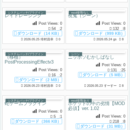
システムパッチ/プラグイン
mod使用/なし
レイトレーシング
視鬼（シーン）
Post Views:
0
Post Views:
0
:54
:2
:132
:8
ダウンロード（14 KB）
ダウンロード（999 KB）
2026.05.25
绯村昌幸
0
2026.05.24
gs
8
システムパッチ/プラグイン
シーン
（移植）
ニッポソむかしばなし
PostProcessingEffectv3
Post Views:
0
Post Views:
0
:131
:25
ダウンロード（5 MB）
:16
:2
ダウンロード（2 MB）
2026.05.23
绯村昌幸
0
2026.05.23
すーすー
8
システムパッチ/プラグイン
mod使用/あり
蛇ゲームプラグイン
ポケットの中の劣情【MOD
必須】ver. 1.02
Post Views:
0
Post Views:
0
:5
:1
ダウンロード（366 KB）
:218
:8
ダウンロード（31 MB）