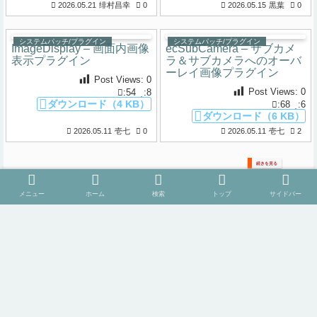
2026.05.21
绯村昌幸
0
2026.05.15
黒葉
0
システムパッチ/プラグイン
システムパッチ/プラグイン
ImageDisplay – 画面内画像
ecSubCamera – サブカメ
表示プラグイン
ラ＆サブカメラへのオーバ
ーレイ画像プラグイン
Post Views:
0
Post Views:
0
:54
:8
ダウンロード（4 KB）
:68
:6
ダウンロード（6 KB）
2026.05.11
壱七
0
2026.05.11
壱七
2
続きを見る
メニュー
ホーム
検索
トップ
サイドバー
項目別ランキング
全期間ランキング
月間ランキング
週間ランキング
日間ランキング