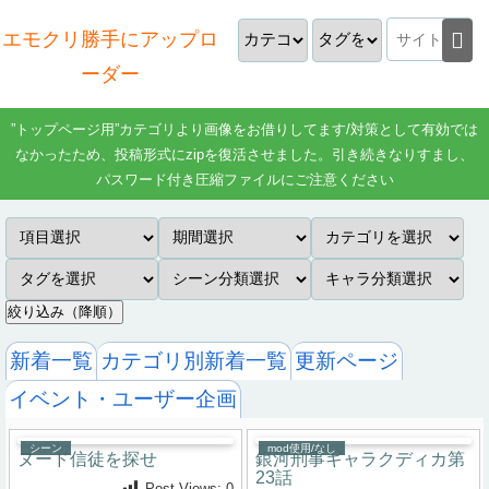
エモクリ勝手にアップロ
ーダー
”トップページ用”カテゴリより画像をお借りしてます/対策として有効では
なかったため、投稿形式にzipを復活させました。引き続きなりすまし、
パスワード付き圧縮ファイルにご注意ください
絞り込み（降順）
新着一覧
カテゴリ別新着一覧
更新ページ
イベント・ユーザー企画
シーン
mod使用/なし
ヌード信徒を探せ
銀河刑事ギャラクディカ第
23話
Post Views:
0