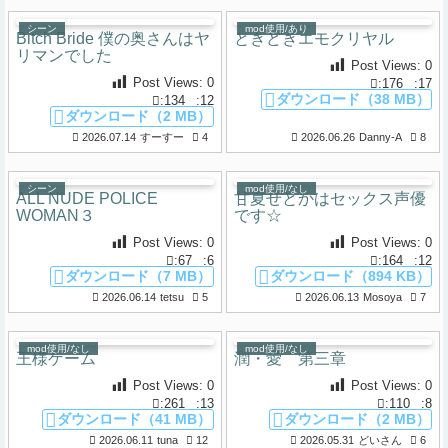
シーン
mod使用/あり
Bitch Bride 僕の奥さんはヤ
ときどきエモクリヤル
リマンでした
Post Views:
0
Post Views:
0
:176
:17
ダウンロード（38 MB）
:134
:12
ダウンロード（2 MB）
2026.07.14
すーすー
4
2026.06.26
Danny-A
8
シーン
mod使用/なし
ALL NUDE POLICE
甘夏せとかはセックス声優
WOMAN３
です☆
Post Views:
0
Post Views:
0
:67
:6
:164
:12
ダウンロード（7 MB）
ダウンロード（894 KB）
2026.06.14
tetsu
5
2026.06.13
Mosoya
7
mod使用/なし
mod使用/なし
王様ゲーム
潤・愛 第三章
Post Views:
0
Post Views:
0
:261
:13
:110
:8
ダウンロード（41 MB）
ダウンロード（2 MB）
2026.06.11
tuna
12
2026.05.31
どいさん
6