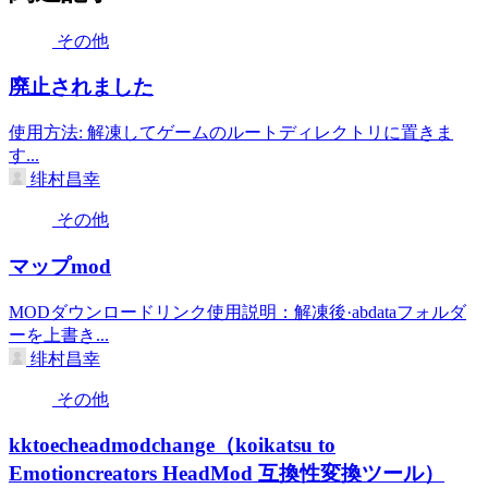
その他
廃止されました
使用方法: 解凍してゲームのルートディレクトリに置きま
す...
绯村昌幸
その他
マップmod
MODダウンロードリンク使用説明：解凍後·abdataフォルダ
ーを上書き...
绯村昌幸
その他
kktoecheadmodchange（koikatsu to
Emotioncreators HeadMod 互換性変換ツール）