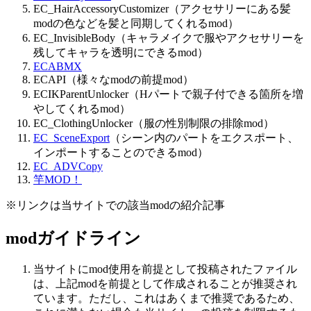
EC_HairAccessoryCustomizer（アクセサリーにある髪
modの色などを髪と同期してくれるmod）
EC_InvisibleBody（キャラメイクで服やアクセサリーを
残してキャラを透明にできるmod）
ECABMX
ECAPI（様々なmodの前提mod）
ECIKParentUnlocker（Hパートで親子付できる箇所を増
やしてくれるmod）
EC_ClothingUnlocker（服の性別制限の排除mod）
EC_SceneExport
（シーン内のパートをエクスポート、
インポートすることのできるmod）
EC_ADVCopy
竿MOD！
※リンクは当サイトでの該当modの紹介記事
modガイドライン
当サイトにmod使用を前提として投稿されたファイル
は、上記modを前提として作成されることが推奨され
ています。ただし、これはあくまで推奨であるため、