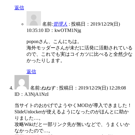
返信
名前:
管理人
:
投稿日：2019/12/29(日)
10:35:10
ID：kwOTM1Njg
poponさん、こんにちは。
海外モッダーさんが未だに活発に活動されている
ので、これでも実はコイカツに比べると全然少な
かったりします。
返信
名前:
ねねす
:
投稿日：2019/12/29(日) 12:28:08
ID：A3NjA1NzI
当サイトのおかげでようやくMODが導入できました！
SlideUnlockerが使えるようになったのがほんとに助か
りました…。
攻略Wikiだと一部リンク先が無いなどで、うまくいか
なかったので…。