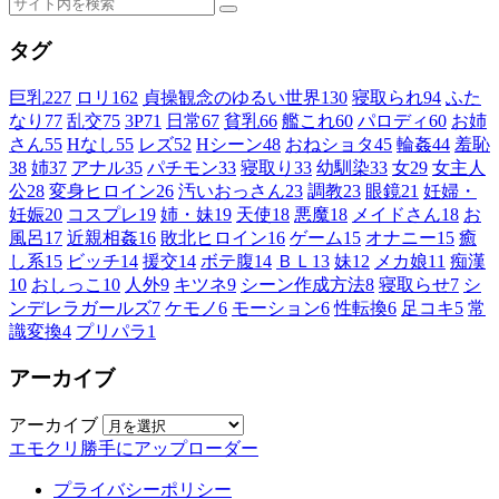
タグ
巨乳
227
ロリ
162
貞操観念のゆるい世界
130
寝取られ
94
ふた
なり
77
乱交
75
3P
71
日常
67
貧乳
66
艦これ
60
パロディ
60
お姉
さん
55
Hなし
55
レズ
52
Hシーン
48
おねショタ
45
輪姦
44
羞恥
38
姉
37
アナル
35
パチモン
33
寝取り
33
幼馴染
33
女
29
女主人
公
28
変身ヒロイン
26
汚いおっさん
23
調教
23
眼鏡
21
妊婦・
妊娠
20
コスプレ
19
姉・妹
19
天使
18
悪魔
18
メイドさん
18
お
風呂
17
近親相姦
16
敗北ヒロイン
16
ゲーム
15
オナニー
15
癒
し系
15
ビッチ
14
援交
14
ボテ腹
14
ＢＬ
13
妹
12
メカ娘
11
痴漢
10
おしっこ
10
人外
9
キツネ
9
シーン作成方法
8
寝取らせ
7
シ
ンデレラガールズ
7
ケモノ
6
モーション
6
性転換
6
足コキ
5
常
識変換
4
プリパラ
1
アーカイブ
アーカイブ
エモクリ勝手にアップローダー
プライバシーポリシー