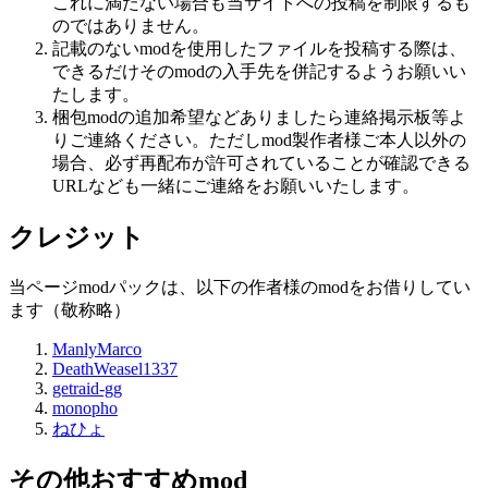
これに満たない場合も当サイトへの投稿を制限するも
のではありません。
記載のないmodを使用したファイルを投稿する際は、
できるだけそのmodの入手先を併記するようお願いい
たします。
梱包modの追加希望などありましたら連絡掲示板等よ
りご連絡ください。ただしmod製作者様ご本人以外の
場合、必ず再配布が許可されていることが確認できる
URLなども一緒にご連絡をお願いいたします。
クレジット
当ページmodパックは、以下の作者様のmodをお借りしてい
ます（敬称略）
ManlyMarco
DeathWeasel1337
getraid-gg
monopho
ねひょ
その他おすすめmod