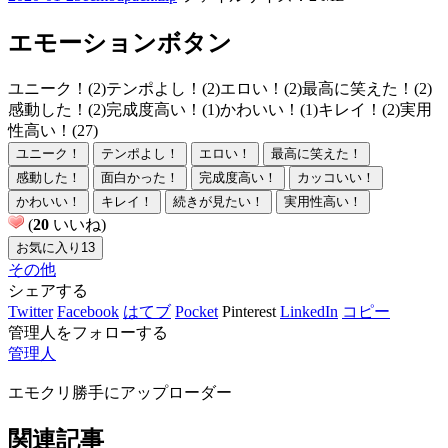
エモーションボタン
ユニーク！(2)
テンポよし！(2)
エロい！(2)
最高に笑えた！(2)
感動した！(2)
完成度高い！(1)
かわいい！(1)
キレイ！(2)
実用
性高い！(27)
ユニーク！
テンポよし！
エロい！
最高に笑えた！
感動した！
面白かった！
完成度高い！
カッコいい！
かわいい！
キレイ！
続きが見たい！
実用性高い！
(
20
いいね)
お気に入り
13
その他
シェアする
Twitter
Facebook
はてブ
Pocket
Pinterest
LinkedIn
コピー
管理人をフォローする
管理人
エモクリ勝手にアップローダー
関連記事