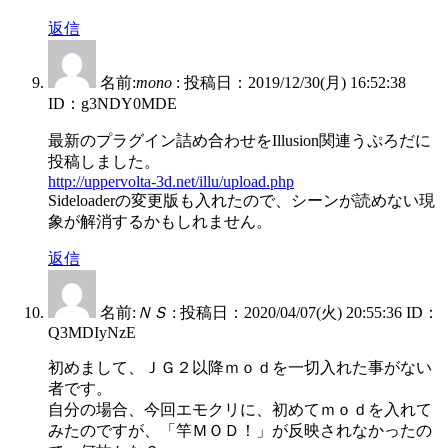
返信
名前:
mono
:
投稿日：2019/12/30(月) 16:52:38
ID：g3NDY0MDE
最新のプラグイン詰め合わせをIllusion関連うぷろだに
投稿しました。
http://uppervolta-3d.net/illu/upload.php
Sideloaderの変更版も入れたので、シーンが読めない現
象が解消するかもしれません。
返信
名前:
ＮＳ
:
投稿日：2020/04/07(火) 20:55:36
ID：
Q3MDIyNzE
初めまして、ＪＧ２以降ｍｏｄを一切入れた事がない
者です。
自分の場合、今回エモクリに、初めてｍｏｄを入れて
みたのですが、「竿ＭＯＤ！」が反映されなかったの