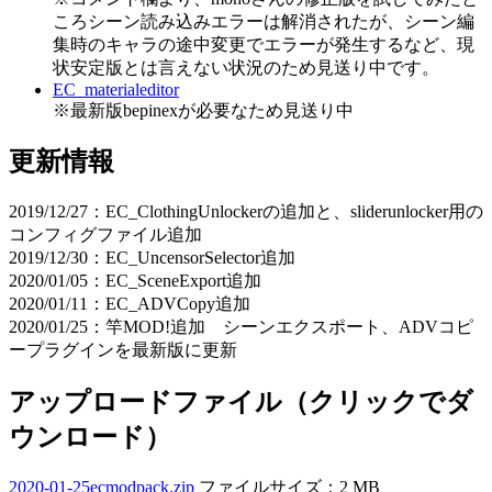
ころシーン読み込みエラーは解消されたが、シーン編
集時のキャラの途中変更でエラーが発生するなど、現
状安定版とは言えない状況のため見送り中です。
EC_materialeditor
※最新版bepinexが必要なため見送り中
更新情報
2019/12/27：EC_ClothingUnlockerの追加と、sliderunlocker用の
コンフィグファイル追加
2019/12/30：EC_UncensorSelector追加
2020/01/05：EC_SceneExport追加
2020/01/11：EC_ADVCopy追加
2020/01/25：竿MOD!追加 シーンエクスポート、ADVコピ
ープラグインを最新版に更新
アップロードファイル（クリックでダ
ウンロード）
2020-01-25ecmodpack.zip
ファイルサイズ：2 MB