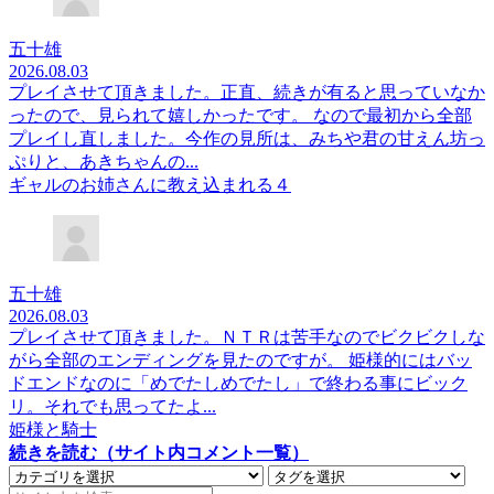
五十雄
2026.08.03
プレイさせて頂きました。正直、続きが有ると思っていなか
ったので、見られて嬉しかったです。 なので最初から全部
プレイし直しました。今作の見所は、みちや君の甘えん坊っ
ぷりと、あきちゃんの...
ギャルのお姉さんに教え込まれる４
五十雄
2026.08.03
プレイさせて頂きました。ＮＴＲは苦手なのでビクビクしな
がら全部のエンディングを見たのですが。 姫様的にはバッ
ドエンドなのに「めでたしめでたし」で終わる事にビック
リ。それでも思ってたよ...
姫様と騎士
続きを読む（サイト内コメント一覧）