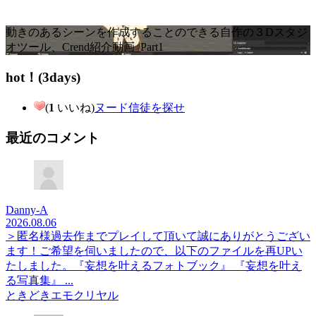
動きのあるシーンを作成することのできる自作の３Dスタジ
オツール、Crend紹介動画_Part1
hot！(3days)
(
1
いいね)
ヌード信徒を探せ
最近のコメント
Danny-A
2026.08.06
＞匿名様過去作までプレイして頂いて誠にありがとうござい
ます！ご希望を伺いましたので、以下のファイルを再UPい
たしました。『妄想を叶えるフォトブック』 『妄想を叶え
る写真集』 ...
ときどきエモクリヤル