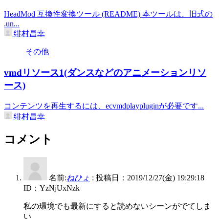
HeadMod 互換性変換ツール (README) 本ツールは、旧式の
.un...
绯村昌幸
その他
vmdリソース1(ダンスなどのアニメーションリソ
ース)
コンテンツを再生するには、ecvmdplaypluginが必要です...
绯村昌幸
コメント
名前:
ねひょ
:
投稿日：2019/12/27(金) 19:29:18
ID：YzNjUxNzk
私の環境でも最新にすると読めないシーンがでてしま
い