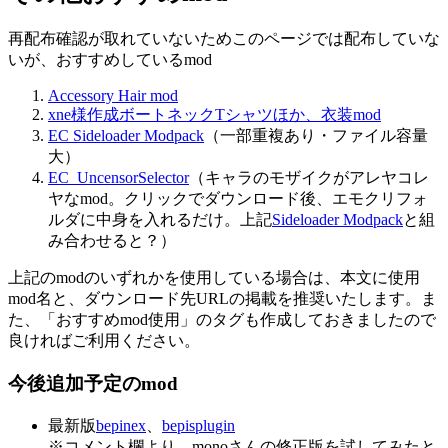
再配布確認が取れていないためこのページでは配布していな
いが、おすすめしているmod
Accessory Hair mod
xne様作成ボートネックTシャツほか、衣装mod
EC Sideloader Modpack
（一部重複あり・ファイル容量
大）
EC_UncensorSelector
（キャラのモザイクがアレヤコレ
ヤなmod。クリックでダウンロード後、エモクリフォ
ルダに中身を入れるだけ。上記
Sideloader Modpack
と組
み合わせると？）
上記のmodのいずれかを使用している場合は、本文に使用
mod名と、ダウンロード先URLの掲載を推奨いたします。ま
た、「おすすめmod使用」のタグも作成しておきましたので
良ければご利用ください。
今後追加予定のmod
最新版
bepinex
、
bepisplugin
※コメント欄より、monoさんの修正版を試してみたと