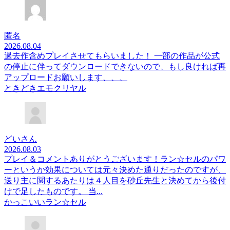
匿名
2026.08.04
過去作含めプレイさせてもらいました！ 一部の作品が公式
の停止に伴ってダウンロードできないので、もし良ければ再
アップロードお願いします、、、
ときどきエモクリヤル
どいさん
2026.08.03
プレイ＆コメントありがとうございます！ラン☆セルのパワ
ーというか効果については元々決めた通りだったのですが、
送り主に関するあたりは４人目を砂丘先生と決めてから後付
けで足したものです。 当...
かっこいいラン☆セル