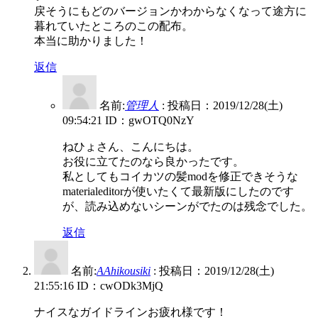
戻そうにもどのバージョンかわからなくなって途方に
暮れていたところのこの配布。
本当に助かりました！
返信
名前:
管理人
:
投稿日：2019/12/28(土)
09:54:21
ID：gwOTQ0NzY
ねひょさん、こんにちは。
お役に立てたのなら良かったです。
私としてもコイカツの髪modを修正できそうな
materialeditorが使いたくて最新版にしたのです
が、読み込めないシーンがでたのは残念でした。
返信
名前:
AAhikousiki
:
投稿日：2019/12/28(土)
21:55:16
ID：cwODk3MjQ
ナイスなガイドラインお疲れ様です！