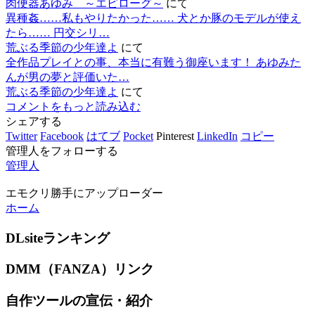
肉便器あゆみ ～エピローグ～
にて
異種姦……私もやりたかった…… 犬とか豚のモデルが使え
たら…… 円交シリ…
荒ぶる季節の少年達よ
にて
全作品プレイとの事、本当に有難う御座います！ あゆみた
んが男の夢と評価いた…
荒ぶる季節の少年達よ
にて
コメントをもっと読み込む
シェアする
Twitter
Facebook
はてブ
Pocket
Pinterest
LinkedIn
コピー
管理人をフォローする
管理人
エモクリ勝手にアップローダー
ホーム
DLsiteランキング
DMM（FANZA）リンク
自作ツールの宣伝・紹介