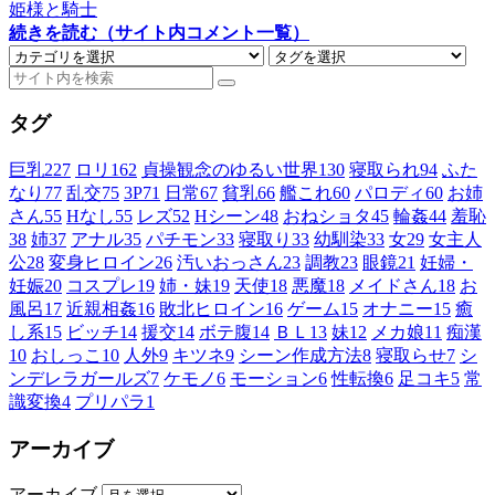
姫様と騎士
続きを読む（サイト内コメント一覧）
タグ
巨乳
227
ロリ
162
貞操観念のゆるい世界
130
寝取られ
94
ふた
なり
77
乱交
75
3P
71
日常
67
貧乳
66
艦これ
60
パロディ
60
お姉
さん
55
Hなし
55
レズ
52
Hシーン
48
おねショタ
45
輪姦
44
羞恥
38
姉
37
アナル
35
パチモン
33
寝取り
33
幼馴染
33
女
29
女主人
公
28
変身ヒロイン
26
汚いおっさん
23
調教
23
眼鏡
21
妊婦・
妊娠
20
コスプレ
19
姉・妹
19
天使
18
悪魔
18
メイドさん
18
お
風呂
17
近親相姦
16
敗北ヒロイン
16
ゲーム
15
オナニー
15
癒
し系
15
ビッチ
14
援交
14
ボテ腹
14
ＢＬ
13
妹
12
メカ娘
11
痴漢
10
おしっこ
10
人外
9
キツネ
9
シーン作成方法
8
寝取らせ
7
シ
ンデレラガールズ
7
ケモノ
6
モーション
6
性転換
6
足コキ
5
常
識変換
4
プリパラ
1
アーカイブ
アーカイブ