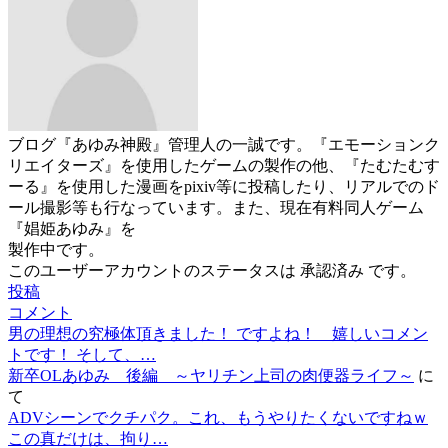
ブログ『あゆみ神殿』管理人の一誠です。『エモーションク
リエイターズ』を使用したゲームの製作の他、『たむたむす
ーる』を使用した漫画をpixiv等に投稿したり、リアルでのド
ール撮影等も行なっています。また、現在有料同人ゲーム
『娼姫あゆみ』を
製作中です。
このユーザーアカウントのステータスは 承認済み です。
投稿
コメント
男の理想の究極体頂きました！ ですよね！ 嬉しいコメン
トです！ そして、…
新卒OLあゆみ 後編 ～ヤリチン上司の肉便器ライフ～
に
て
ADVシーンでクチパク。これ、もうやりたくないですねｗ
この真だけは、拘り…