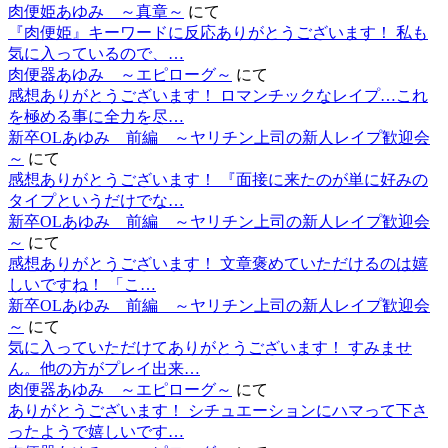
肉便姫あゆみ ～真章～
にて
『肉便姫』キーワードに反応ありがとうございます！ 私も
気に入っているので、…
肉便器あゆみ ～エピローグ～
にて
感想ありがとうございます！ ロマンチックなレイプ…これ
を極める事に全力を尽…
新卒OLあゆみ 前編 ～ヤリチン上司の新人レイプ歓迎会
～
にて
感想ありがとうございます！ 『面接に来たのが単に好みの
タイプというだけでな…
新卒OLあゆみ 前編 ～ヤリチン上司の新人レイプ歓迎会
～
にて
感想ありがとうございます！ 文章褒めていただけるのは嬉
しいですね！ 「こ…
新卒OLあゆみ 前編 ～ヤリチン上司の新人レイプ歓迎会
～
にて
気に入っていただけてありがとうございます！ すみませ
ん。他の方がプレイ出来…
肉便器あゆみ ～エピローグ～
にて
ありがとうございます！ シチュエーションにハマって下さ
ったようで嬉しいです…