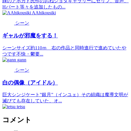
緑のアボカド氏作のおねショタギャラリーにセリフ、音声、
Hパート等々を追加したもの...
AAhikousiki
シーン
ギャルが邪魔をする！
シーンサイズ約110ｍ 右の作品と同時進行で進めていたや
つです不快・鬱要...
gann
シーン
白の偶像（アイドル）
巨大シンジケート”銀月”（インユェ）その組織は魔導文明が
滅びても存在していた、オ...
tetsu
コメント