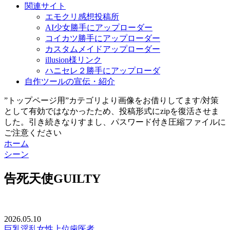
関連サイト
エモクリ感想投稿所
AI少女勝手にアップローダー
コイカツ勝手にアップローダー
カスタムメイドアップローダー
illusion様リンク
ハニセレ２勝手にアップローダ
自作ツールの宣伝・紹介
”トップページ用”カテゴリより画像をお借りしてます/対策
として有効ではなかったため、投稿形式にzipを復活させま
した。引き続きなりすまし、パスワード付き圧縮ファイルに
ご注意ください
ホーム
シーン
告死天使GUILTY
2026.05.10
巨乳
淫乱
女性上位
歯医者