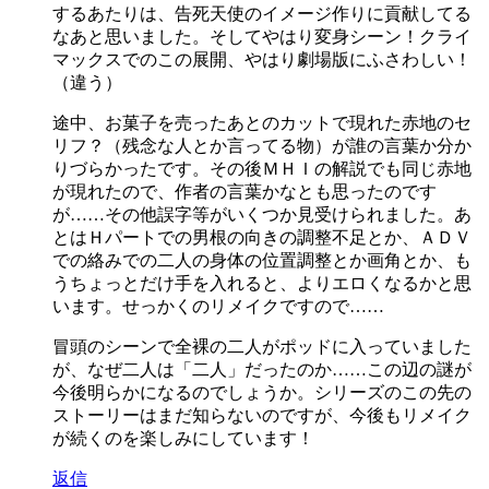
するあたりは、告死天使のイメージ作りに貢献してる
なあと思いました。そしてやはり変身シーン！クライ
マックスでのこの展開、やはり劇場版にふさわしい！
（違う）
途中、お菓子を売ったあとのカットで現れた赤地のセ
リフ？（残念な人とか言ってる物）が誰の言葉か分か
りづらかったです。その後ＭＨＩの解説でも同じ赤地
が現れたので、作者の言葉かなとも思ったのです
が……その他誤字等がいくつか見受けられました。あ
とはＨパートでの男根の向きの調整不足とか、ＡＤＶ
での絡みでの二人の身体の位置調整とか画角とか、も
うちょっとだけ手を入れると、よりエロくなるかと思
います。せっかくのリメイクですので……
冒頭のシーンで全裸の二人がポッドに入っていました
が、なぜ二人は「二人」だったのか……この辺の謎が
今後明らかになるのでしょうか。シリーズのこの先の
ストーリーはまだ知らないのですが、今後もリメイク
が続くのを楽しみにしています！
返信