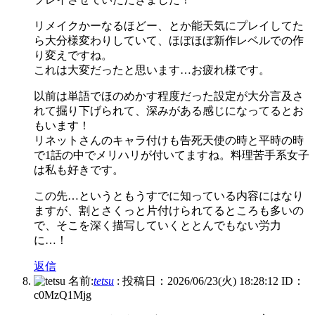
リメイクかーなるほどー、とか能天気にプレイしてた
ら大分様変わりしていて、ほぼほぼ新作レベルでの作
り変えですね。
これは大変だったと思います…お疲れ様です。
以前は単語でほのめかす程度だった設定が大分言及さ
れて掘り下げられて、深みがある感じになってるとお
もいます！
リネットさんのキャラ付けも告死天使の時と平時の時
で1話の中でメリハリが付いてますね。料理苦手系女子
は私も好きです。
この先…というともうすでに知っている内容にはなり
ますが、割とさくっと片付けられてるところも多いの
で、そこを深く描写していくととんでもない労力
に…！
返信
名前:
tetsu
:
投稿日：2026/06/23(火) 18:28:12
ID：
c0MzQ1Mjg