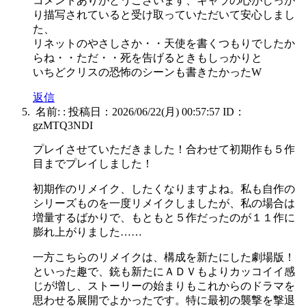
コメントありがとうございます、キャラの心がしっか
り描写されていると受け取っていただいて安心しまし
た、
リネットのやさしさか・・天使を書くつもりでしたか
らね・・ただ・・死を告げるときもしっかりと
いちどクリスの恐怖のシーンも書きたかったW
返信
名前:
:
投稿日：2026/06/22(月) 00:57:57
ID：
gzMTQ3NDI
プレイさせていただきました！合わせて初期作も５作
目までプレイしました！
初期作のリメイク、したくなりますよね。私も自作の
シリーズものを一度リメイクしましたが、私の場合は
増量するばかりで、もともと５作だったのが１１作に
膨れ上がりました……
一方こちらのリメイクは、構成を新たにした劇場版！
といった趣で、銃も新たにＡＤＶもよりカッコイイ感
じが増し、ストーリーの始まりもこれからのドラマを
思わせる展開でよかったです。特に最初の襲撃を撃退