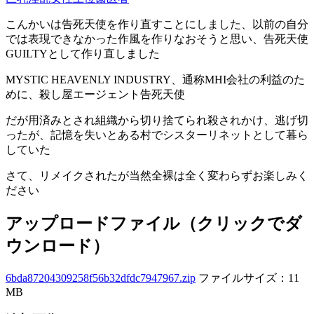
こんかいは告死天使を作り直すことにしました、以前の自分
では表現できなかった作風を作りなおそうと思い、告死天使
GUILTYとして作り直しました
MYSTIC HEAVENLY INDUSTRY、通称MHI会社の利益のた
めに、殺し屋エージェント告死天使
だが用済みとされ組織から切り捨てられ殺されかけ、逃げ切
ったが、記憶を失いとある村でシスターリネットとして暮ら
していた
さて、リメイクされたが当然全裸は全く変わらずお楽しみく
ださい
アップロードファイル（クリックでダ
ウンロード）
6bda87204309258f56b32dfdc7947967.zip
ファイルサイズ：11
MB