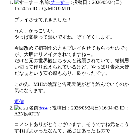
名前:
すーすー
:
投稿日：2026/05/24(日)
15:50:55
ID：QzMDU2MTI
プレイさせて頂きました！
うん、かっこいい。
やっぱ変身って熱いですね。ぞくぞくします。
今回改めて初期作の方もプレイさせてもらったのです
が、大胆にリメイクされてますね～。
だけど元の世界観はちゃんと踏襲されていて、結構思
い切って作り変えられているけど、やっぱり告死天使
だなぁという安心感もあり、良かったです。
この先、MHIの陰謀と告死天使がどう絡んでいくのか
気になります。
返信
名前:
tetsu
:
投稿日：2026/05/24(日) 16:34:43
ID：
A3Njg4OTY
コメントありがとうございます、そうですね元をこう
すればよかったなんて、感じはあったもので