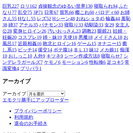
巨乳
227
ロリ
162
貞操観念のゆるい世界
130
寝取られ
94
ふた
なり
77
乱交
75
3P
71
日常
67
貧乳
66
艦これ
60
パロディ
60
お姉
さん
55
Hなし
55
レズ
52
Hシーン
48
おねショタ
45
輪姦
44
羞恥
38
姉
37
アナル
35
パチモン
33
寝取り
33
幼馴染
33
女
29
女主人
公
28
変身ヒロイン
26
汚いおっさん
23
調教
23
眼鏡
21
妊婦・
妊娠
20
コスプレ
19
姉・妹
19
天使
18
悪魔
18
メイドさん
18
お
風呂
17
近親相姦
16
敗北ヒロイン
16
ゲーム
15
オナニー
15
癒
し系
15
ビッチ
14
援交
14
ボテ腹
14
ＢＬ
13
妹
12
メカ娘
11
痴漢
10
おしっこ
10
人外
9
キツネ
9
シーン作成方法
8
寝取らせ
7
シ
ンデレラガールズ
7
ケモノ
6
モーション
6
性転換
6
足コキ
5
常
識変換
4
プリパラ
1
アーカイブ
アーカイブ
エモクリ勝手にアップローダー
プライバシーポリシー
利用規約
退会のお手続き