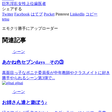
巨乳
淫乱
女性上位
歯医者
シェアする
Twitter
Facebook
はてブ
Pocket
Pinterest
LinkedIn
コピー
tetsu
エモクリ勝手にアップローダー
関連記事
シーン
あかね色セブンdays その③
真面目っ子なポニテ委員長が中年教師やクラスメイトに好き
勝手やられるシーン第3弾で...
ajisai
シーン
お姉さん達と遊ぼう♪