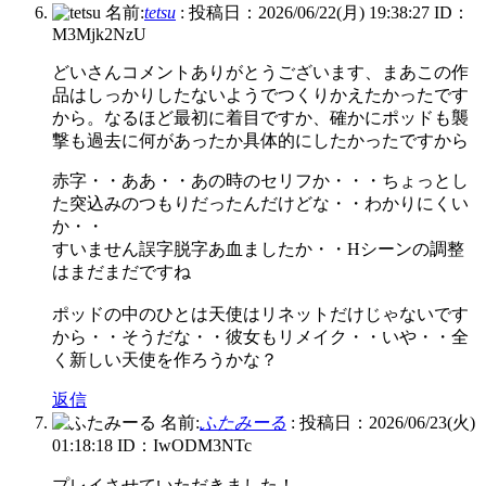
名前:
tetsu
:
投稿日：2026/06/22(月) 19:38:27
ID：
M3Mjk2NzU
どいさんコメントありがとうございます、まあこの作
品はしっかりしたないようでつくりかえたかったです
から。なるほど最初に着目ですか、確かにポッドも襲
撃も過去に何があったか具体的にしたかったですから
赤字・・ああ・・あの時のセリフか・・・ちょっとし
た突込みのつもりだったんだけどな・・わかりにくい
か・・
すいません誤字脱字あ血ましたか・・Hシーンの調整
はまだまだですね
ポッドの中のひとは天使はリネットだけじゃないです
から・・そうだな・・彼女もリメイク・・いや・・全
く新しい天使を作ろうかな？
返信
名前:
ふたみーる
:
投稿日：2026/06/23(火)
01:18:18
ID：IwODM3NTc
プレイさせていただきました！