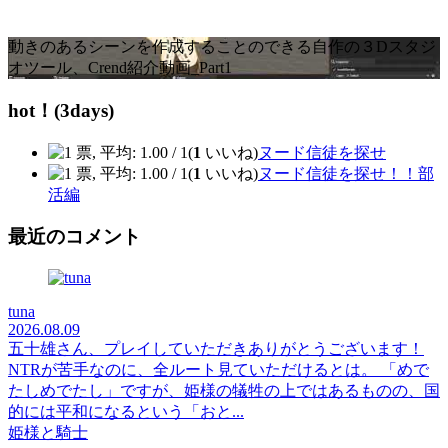
動きのあるシーンを作成することのできる自作の３Dスタジ
オツール、Crend紹介動画_Part1
hot！(3days)
(
1
いいね)
ヌード信徒を探せ
(
1
いいね)
ヌード信徒を探せ！！部
活編
最近のコメント
tuna
2026.08.09
五十雄さん、プレイしていただきありがとうございます！
NTRが苦手なのに、全ルート見ていただけるとは。 「めで
たしめでたし」ですが、姫様の犠牲の上ではあるものの、国
的には平和になるという「おと...
姫様と騎士