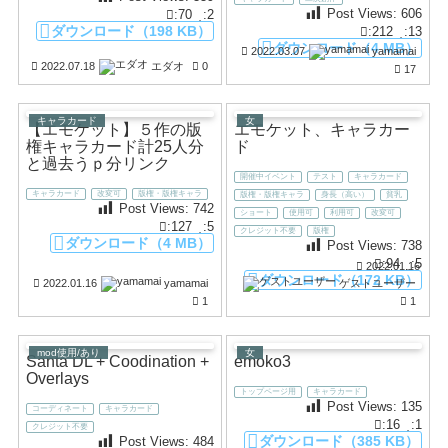
Post Views:
606
:70
:2
ダウンロード（198 KB）
:212
:13
ダウンロード（4 MB）
2022.03.07
yamamai
2022.07.18
エダオ
0
17
キャラカード
女
【エモケット】５作の版
エモケット、キャラカー
権キャラカード計25人分
ド
と過去うｐ分リンク
開催中イベント
テスト
キャラカード
キャラカード
改変可
版権・版権キャラ
版権・版権キャラ
身長（高い）
貧乳
Post Views:
742
ショート
使用可
利用可
改変可
:127
:5
クレジット不要
版権
ダウンロード（4 MB）
Post Views:
738
:94
:5
2022.01.16
ダウンロード（172 KB）
2022.01.16
yamamai
ゲストユーザー
1
1
mod使用/あり
女
Santa DL + Coodination +
emoko3
Overlays
トップページ用
キャラカード
Post Views:
135
コーディネート
キャラカード
:16
:1
クレジット不要
ダウンロード（385 KB）
Post Views:
484