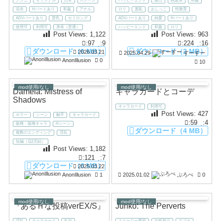
クンニ
オリジナル
日常
Hシーン
ハッピーエンド
露出
純愛系
和姦
浴衣
Hパートあり
和姦
アナル
ロリ
羞恥
おしっこ
性教育
ADVパートあり
普乳
セミロング
ADVパートあり
純愛
Hパートあり
使用可
利用可
身長（普通）
ハッピーエンド
和姦
ロリ
Post Views:
1,122
Post Views:
963
:97
:9
:224
:16
ダウンロード（6 MB）
ダウンロード（2 MB）
2026.03.21
2025.04.29
すーすー
AnonIllusion
0
10
mod使用/なし
mod使用/なし
Dameia: Mistress of
キャラカードとコーデ
Shadows
キャラカード
利用可
Post Views:
427
ホラー
シーン
触手
キャラカード
:59
:4
版権・版権キャラ
Hシーン
ダウンロード（4 MB）
複数のエンディング
淫乱
短編（1話完結）
Post Views:
1,182
:121
:7
ダウンロード（8 MB）
2025.03.22
AnonIllusion
1
2025.01.02
ぷろぺ
0
mod使用/なし
mod使用/なし
『あるＨな投稿verEX/S』
Junko: The Perverts
淫乱
キャラカード
乱交
ストーリー重視
女性視点
ラブホ