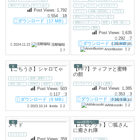
ADVパートあり
Hパートあり
クンニ
シーン
キャラカード
Post Views:
1,792
オナニー
短編（1話完結）
アナル
:554
:18
ADVパートあり
Hパートあり
ダウンロード（17 MB）
複数のエンディング
痴漢
身長（低い）
オリジナル
普乳
Post Views:
1,635
:292
:7
ダウンロード（15 MB）
2024.07.05
2024.11.22
流離蝙蝠
AnonIllusion
2
7
女
女
【ごちうさ】シャロてゃ
【FF7】ティファと蜜蜂
の館
キャラカード
版権・版権キャラ
キャラカード
map
版権
身長（低い）
利用可
改変可
版権
Post Views:
1,385
Post Views:
503
:353
:3
:117
:3
ダウンロード（416 KB）
ダウンロード（5 MB）
2023.08.10
AAhikousiki
2
2023.10.14
ikeda
2
女
mod使用/なし
メイド
【エモケット】〇狐さん
に癒され隊
キャラカード
Post Views:
359
キャラカード
二次創作