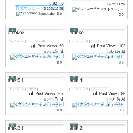
:92
:0
2021.11.26
ダウンロード（5 MB）
2021.12.25
ゲストユーザー
Scenebabe
0
0
女
女
emoko2
emoko
キャラカード
トップページ用
トップページ用
キャラカード
Post Views:
60
Post Views:
102
:15
:1
:16
:1
2021.11.26
2021.11.26
ダウンロード（386 KB）
ダウンロード（533 KB）
ゲストユーザー
ゲストユーザー
0
0
男
男
aniki5!!
aniki4!!
キャラカード
性奴隷
トップページ用
キャラカード
Post Views:
207
Post Views:
86
:17
:1
:8
:1
2021.11.26
2021.11.26
ダウンロード（71 KB）
ダウンロード（71 KB）
ゲストユーザー
ゲストユーザー
0
0
男
男
aniki3!!
aniki2!!