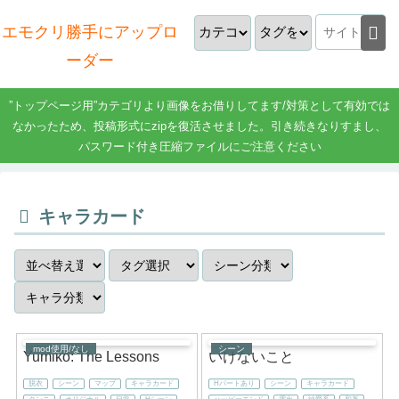
エモクリ勝手にアップロ
ーダー
”トップページ用”カテゴリより画像をお借りしてます/対策として有効では
なかったため、投稿形式にzipを復活させました。引き続きなりすまし、
パスワード付き圧縮ファイルにご注意ください
キャラカード
mod使用/なし
シーン
Yumiko: The Lessons
いけないこと
脱衣
シーン
マップ
キャラカード
Hパートあり
シーン
キャラカード