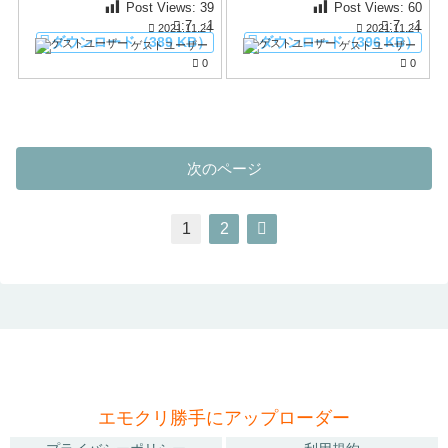
Post Views:
39
Post Views:
60
:7
:1
:7
:1
2021.11.24
2021.11.24
ダウンロード（389 KB）
ダウンロード（396 KB）
ゲストユーザー
ゲストユーザー
0
0
次のページ
1
2
エモクリ勝手にアップローダー