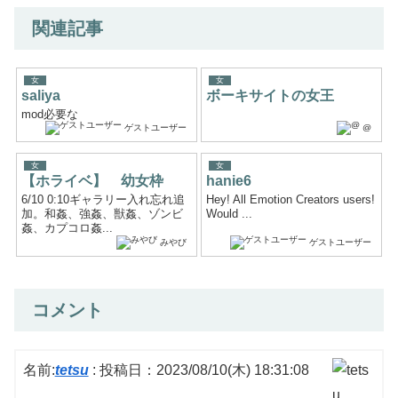
関連記事
女
女
saliya
ボーキサイトの女王
mod必要な
ゲストユーザー
@
女
女
【ホライベ】 幼女枠
hanie6
6/10 0:10ギャラリー入れ忘れ追
Hey! All Emotion Creators users!
加。和姦、強姦、獣姦、ゾンビ
Would ...
姦、カプコロ姦...
みやび
ゲストユーザー
コメント
名前:
tetsu
:
投稿日：2023/08/10(木) 18:31:08