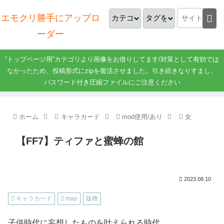
エモクリ勝手にアップロ
ーダー
”トップページ用”カテゴリより画像をお借りしてます/対策として有効では
なかったため、投稿形式にzipを復活させました。引き続きなりすまし、
パスワード付き圧縮ファイルにご注意ください
ホーム
キャラカード
mod使用/あり
女
【FF7】ティファと蜜蜂の館
2023.08.10
キャラカード
map
版権
子供時代に妄想したものを叶えられる時代。