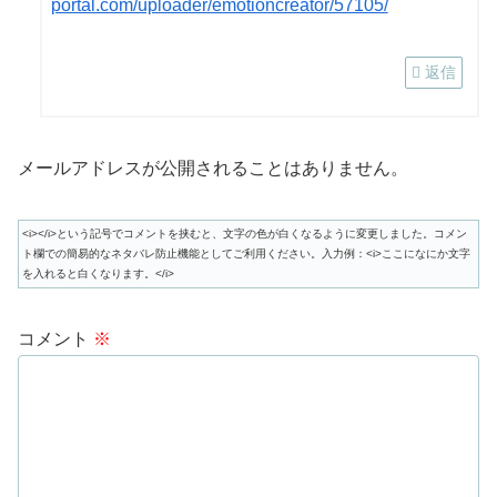
portal.com/uploader/emotioncreator/57105/
返信
メールアドレスが公開されることはありません。
<i></i>という記号でコメントを挟むと、文字の色が白くなるように変更しました。コメン
ト欄での簡易的なネタバレ防止機能としてご利用ください。入力例：<i>ここになにか文字
を入れると白くなります。</i>
コメント
※