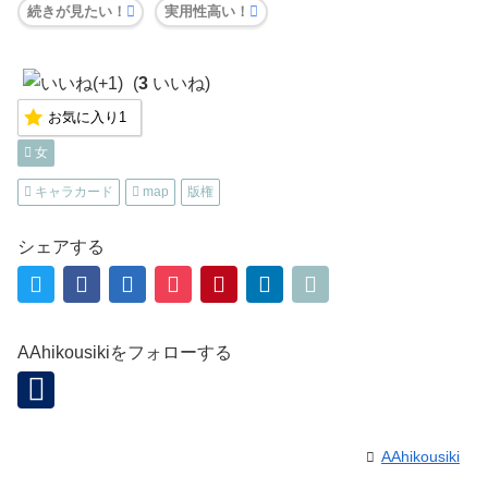
続きが見たい！
実用性高い！
(
3
いいね)
お気に入り
1
女
キャラカード
map
版権
シェアする
AAhikousikiをフォローする
AAhikousiki