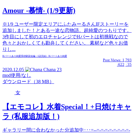
Amour -慕情- (1/9更新)
※1/9 ユーザー限定エリアにふたみーるさんIFストーリーを
追加しました！とある一途な恋物語。超純愛のつもりです。
3作目にして初のエロチャレンジでHパートは初挑戦なので
色々とおかしくても勘弁してください。 素材など色々お借
りし...
Hパートあり
純愛系
幼馴染
短編（1話完結）
Hパートあり
純愛
Post Views:
1,793
:622
:35
2020.12.05
Chana
23
mod使用/なし
ダウンロード（38 MB）
女
【エモコレ】水着Special！+日焼けキャ
ラ (私服追加版！)
ギャラリー間に合わなかった分追加中･･･=--=-=-=-=-=-=-=-=-