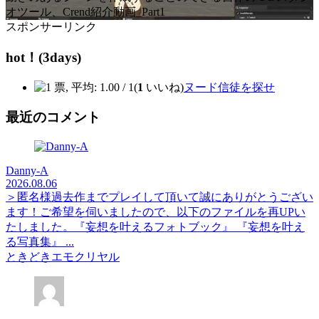
オツール、Crend紹介動画_Part1
スポンサーリンク
hot！(3days)
(
1
いいね)
ヌード信徒を探せ
最近のコメント
Danny-A
2026.08.06
＞匿名様過去作までプレイして頂いて誠にありがとうござい
ます！ご希望を伺いましたので、以下のファイルを再UPい
たしました。『妄想を叶えるフォトブック』 『妄想を叶え
る写真集』 ...
ときどきエモクリヤル