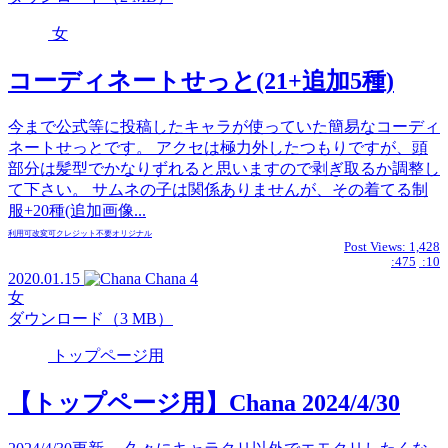
女
コーディネートせっと(21+追加5種)
今まで公式等に投稿したキャラが使っていた簡易なコーディ
ネートせっとです。 アクセは極力外したつもりですが、頭
部分は髪型でかなりずれると思いますので剥ぎ取るか調整し
て下さい。 サムネの子は関係ありませんが、その着てる制
服+20種(追加画像...
利用可
改変可
クレジット不要
オリジナル
Post Views:
1,428
:475
:10
2020.01.15
Chana
4
女
ダウンロード（3 MB）
トップページ用
【トップページ用】Chana 2024/4/30