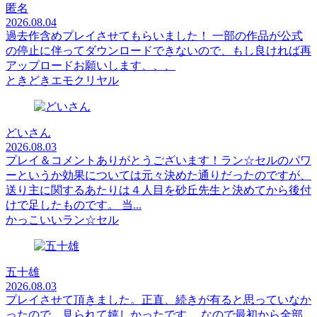
匿名
2026.08.04
過去作含めプレイさせてもらいました！ 一部の作品が公式
の停止に伴ってダウンロードできないので、もし良ければ再
アップロードお願いします、、、
ときどきエモクリヤル
どいさん
2026.08.03
プレイ＆コメントありがとうございます！ラン☆セルのパワ
ーというか効果については元々決めた通りだったのですが、
送り主に関するあたりは４人目を砂丘先生と決めてから後付
けで足したものです。 当...
かっこいいラン☆セル
五十雄
2026.08.03
プレイさせて頂きました。正直、続きが有ると思っていなか
ったので、見られて嬉しかったです。 なので最初から全部