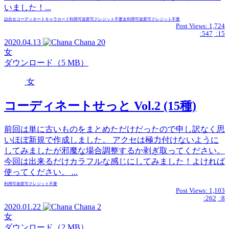
いました！...
詰合せ
コーディネート
キャラカード
利用可
改変可
クレジット不要
女
利用可
改変可
クレジット不要
Post Views:
1,724
:547
:15
2020.04.13
Chana
20
女
ダウンロード（5 MB）
女
コーディネートせっと Vol.2 (15種)
前回は単に古いものをまとめただけだったので申し訳なく思
いほぼ新規で作成しました。 アクセは極力付けないように
してみましたが邪魔な場合調整するか剥ぎ取ってください。
今回は出来るだけカラフルな感じにしてみました！よければ
使ってください。 ...
利用可
改変可
クレジット不要
Post Views:
1,103
:262
:8
2020.01.22
Chana
2
女
ダウンロード（2 MB）