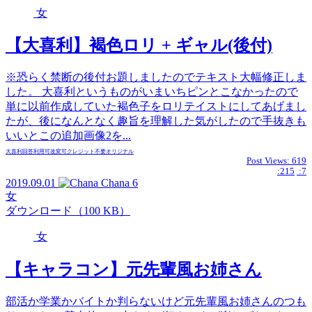
女
【大喜利】褐色ロリ + ギャル(後付)
※恐らく禁断の後付お題しましたのでテキスト大幅修正しま
した。 大喜利というものがいまいちピンとこなかったので
単に以前作成していた褐色子をロリテイストにしてあげまし
たが、後になんとなく趣旨を理解した気がしたので手抜きも
いいとこの追加画像2を...
大喜利回答
利用可
改変可
クレジット不要
オリジナル
Post Views:
619
:215
:7
2019.09.01
Chana
6
女
ダウンロード（100 KB）
女
【キャラコン】元先輩風お姉さん
部活か学業かバイトか判らないけど元先輩風お姉さんのつも