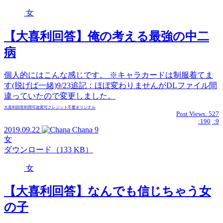
女
【大喜利回答】俺の考える最強の中二
病
個人的にはこんな感じです。 ※キャラカードは制服着てま
す(脱げば一緒)9/23追記：ほぼ変わりませんがDLファイル間
違っていたので変更しました。
大喜利回答
利用可
改変可
クレジット不要
オリジナル
Post Views:
527
:190
:9
2019.09.22
Chana
9
女
ダウンロード（133 KB）
女
【大喜利回答】なんでも信じちゃう女
の子