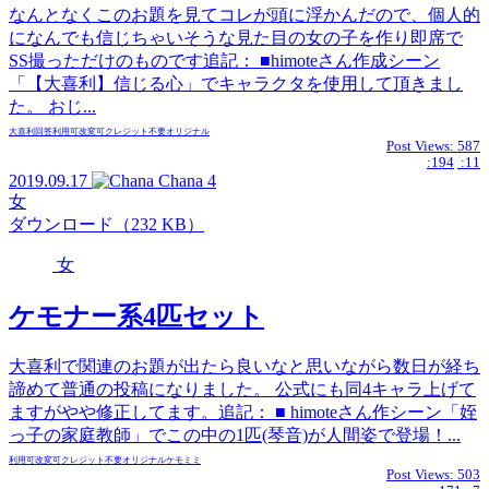
なんとなくこのお題を見てコレが頭に浮かんだので、個人的
になんでも信じちゃいそうな見た目の女の子を作り即席で
SS撮っただけのものです追記： ■himoteさん作成シーン
「【大喜利】信じる心」でキャラクタを使用して頂きまし
た。 おじ...
大喜利回答
利用可
改変可
クレジット不要
オリジナル
Post Views:
587
:194
:11
2019.09.17
Chana
4
女
ダウンロード（232 KB）
女
ケモナー系4匹セット
大喜利で関連のお題が出たら良いなと思いながら数日が経ち
諦めて普通の投稿になりました。 公式にも同4キャラ上げて
ますがやや修正してます。追記： ■ himoteさん作シーン「姪
っ子の家庭教師」でこの中の1匹(琴音)が人間姿で登場！...
利用可
改変可
クレジット不要
オリジナル
ケモミミ
Post Views:
503