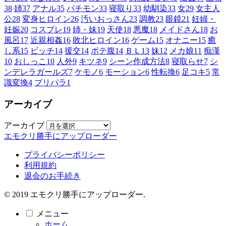
38
姉
37
アナル
35
パチモン
33
寝取り
33
幼馴染
33
女
29
女主人
公
28
変身ヒロイン
26
汚いおっさん
23
調教
23
眼鏡
21
妊婦・
妊娠
20
コスプレ
19
姉・妹
19
天使
18
悪魔
18
メイドさん
18
お
風呂
17
近親相姦
16
敗北ヒロイン
16
ゲーム
15
オナニー
15
癒
し系
15
ビッチ
14
援交
14
ボテ腹
14
ＢＬ
13
妹
12
メカ娘
11
痴漢
10
おしっこ
10
人外
9
キツネ
9
シーン作成方法
8
寝取らせ
7
シ
ンデレラガールズ
7
ケモノ
6
モーション
6
性転換
6
足コキ
5
常
識変換
4
プリパラ
1
アーカイブ
アーカイブ
エモクリ勝手にアップローダー
プライバシーポリシー
利用規約
退会のお手続き
© 2019 エモクリ勝手にアップローダー.
メニュー
ホーム