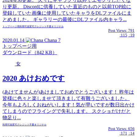
2024/4/30更新。 久々にキャラクリ以外でエモクリしたくな
り更新。 Discordに供養していた直近のものと以前TOP絵に
登録していた画像に使用していたキャラをDLファイルにま
とめました。 ギャラリーの最後にDLファイル内キャラ...
トップページ用
利用可
改変可
クレジット不要
オリジナル
Post Views:
791
:115
:19
2020.01.14
Chana
7
トップページ用
ダウンロード（842 KB）
女
2020 あけおめです
(あけてませんが)あけましておめでとうございます！ 昨年は
皆様に色々と楽しませて頂きまして有難うございました。
今年もよろしくおねがいします！気が早いですが数日出かけ
てしまうのでフライングで失礼します。 スクショだけだと
物足り...
利用可
改変可
クレジット不要
オリジナル
Post Views:
656
:171
:14