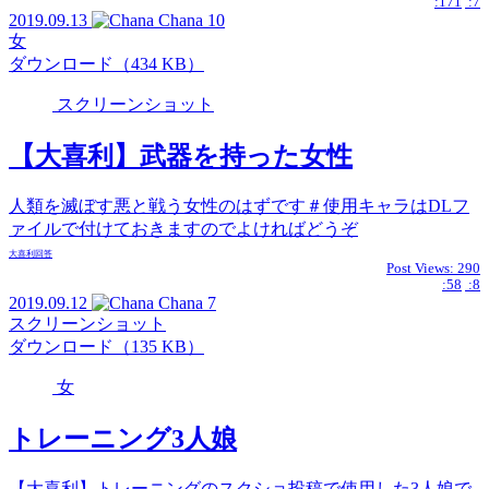
:171
:7
2019.09.13
Chana
10
女
ダウンロード（434 KB）
スクリーンショット
【大喜利】武器を持った女性
人類を滅ぼす悪と戦う女性のはずです＃使用キャラはDLフ
ァイルで付けておきますのでよければどうぞ
大喜利回答
Post Views:
290
:58
:8
2019.09.12
Chana
7
スクリーンショット
ダウンロード（135 KB）
女
トレーニング3人娘
【大喜利】トレーニングのスクショ投稿で使用した3人娘で