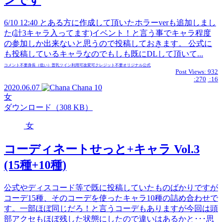
ンです
6/10 12:40 とある方に作成して頂いたホラーverも追加しまし
た(計3キャラ入ってます)イベント！と言う事でキャラ程度
の参加しか出来ないと思うので投稿しておきます。 公式に
も投稿しているキャラなのでもしも既にDLして頂いて...
コメント不要
身長（低い）
普乳
ツイン
利用可
改変可
クレジット不要
オリジナル
公式
Post Views:
932
:270
:16
2020.06.07
Chana
10
女
ダウンロード（308 KB）
女
コーディネートせっと+キャラ Vol.3
(15種+10種)
公式やディスコード等で既に投稿していたものばかりですが
コーデ15種、そのコーデを使ったキャラ10種の詰め合わせで
す。一部ほぼ同じだろ！と言うコーデもありますが今回は頭
部アクセもほぼ残した状態にしたので違いはあるかと･･･思