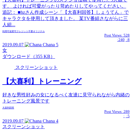
す。 よければ可愛がったり苛めたりしてやってください。
追記： ■hzさん作成シーン「【大喜利回答】しょうてん」で
キャラクタを使用して頂きました。 某TV番組さながらに三
人組...
利用可
改変可
クレジット不要
オリジナル
Post Views:
528
:240
:8
2019.09.07
Chana
5
女
ダウンロード（355 KB）
スクリーンショット
【大喜利】トレーニング
好きな男性好みの女になるべく友達に見守られながら内緒の
トレーニング風景です
大喜利回答
Post Views:
289
:
:5
2019.09.07
Chana
4
スクリーンショット