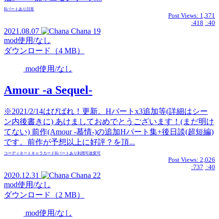
Hパートあり
日常
Post Views:
1,371
:418
:40
2021.08.07
Chana
19
mod使用/なし
ダウンロード（4 MB）
mod使用/なし
Amour -a Sequel-
※2021/2/14はぴばれ！更新。Hパートx3追加等(詳細はシー
ン内後書きに) あけましておめでとうございます！(まだ明け
てない) 前作(Amour -慕情-)の追加Hパート集+後日談(超短編)
です。前作が予想以上に好評？を頂...
コーディネート
キャラカード
Hパートあり
利用可
改変可
Post Views:
2,026
:737
:40
2020.12.31
Chana
22
mod使用/なし
ダウンロード（2 MB）
mod使用/なし