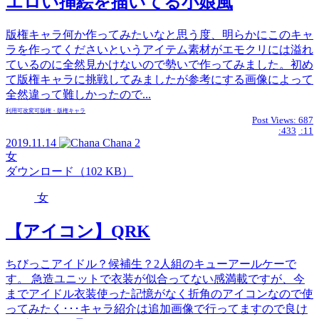
エロい挿絵を描いてる小娘風
版権キャラ何か作ってみたいなと思う度、明らかにこのキャ
ラを作ってくださいというアイテム素材がエモクリには溢れ
ているのに全然見かけないので勢いで作ってみました。初め
て版権キャラに挑戦してみましたが参考にする画像によって
全然違って難しかったので...
利用可
改変可
版権・版権キャラ
Post Views:
687
:433
:11
2019.11.14
Chana
2
女
ダウンロード（102 KB）
女
【アイコン】QRK
ちびっこアイドル？候補生？2人組のキューアールケーで
す。 急造ユニットで衣装が似合ってない感満載ですが、今
までアイドル衣装使った記憶がなく折角のアイコンなので使
ってみたく･･･キャラ紹介は追加画像で行ってますので良け