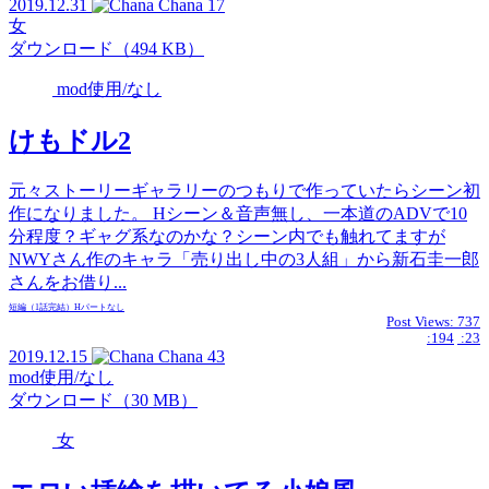
2019.12.31
Chana
17
女
ダウンロード（494 KB）
mod使用/なし
けもドル2
元々ストーリーギャラリーのつもりで作っていたらシーン初
作になりました。 Hシーン＆音声無し、一本道のADVで10
分程度？ギャグ系なのかな？シーン内でも触れてますが
NWYさん作のキャラ「売り出し中の3人組」から新石圭一郎
さんをお借り...
短編（1話完結）
Hパートなし
Post Views:
737
:194
:23
2019.12.15
Chana
43
mod使用/なし
ダウンロード（30 MB）
女