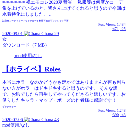
=-=-=-=-=-= 祝エモコレ2020夏開催！ 私服等は何度かコーデ
集を上げているのと、皆さん上げてくれると思うので今回は
水着特化にしました。 ...
詰合せ
コーディネート
キャラカード
利用可
改変可
クレジット不要
Post Views:
1,434
:471
:25
2020.09.01
Chana
29
女
ダウンロード（7 MB）
mod使用/なし
【ホライベ】Roles
本当にホラーなのかどうかも定かではありませんが何も判ら
ない方がホラーはドキドキすると思うのです。 そんな訳
で、お暇でしたら再生してやってくださると嬉しいです。お
借りしたキャラ・マップ・ポーズの作者様に感謝です！
ギャグ
ホラー
Post Views:
1,243
:390
:43
2020.07.06
Chana
43
mod使用/なし