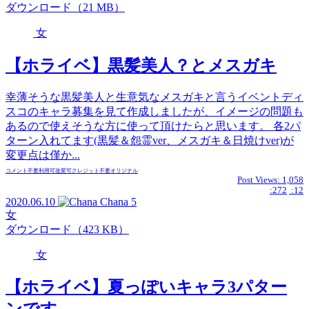
ダウンロード（21 MB）
女
【ホライベ】黒髪美人？とメスガキ
幸薄そうな黒髪美人と生意気なメスガキと言うイベントディ
スコのキャラ募集を見て作成しましたが、イメージの問題も
あるので使えそうな方に使って頂けたらと思います。 各2パ
ターン入れてます(黒髪＆怨霊ver、メスガキ＆日焼けver)が
変更点は僅か...
コメント不要
利用可
改変可
クレジット不要
オリジナル
Post Views:
1,058
:272
:12
2020.06.10
Chana
5
女
ダウンロード（423 KB）
女
【ホライベ】夏っぽいキャラ3パター