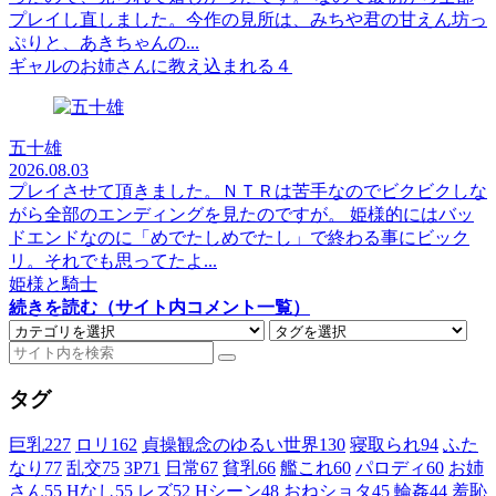
プレイし直しました。今作の見所は、みちや君の甘えん坊っ
ぷりと、あきちゃんの...
ギャルのお姉さんに教え込まれる４
五十雄
2026.08.03
プレイさせて頂きました。ＮＴＲは苦手なのでビクビクしな
がら全部のエンディングを見たのですが。 姫様的にはバッ
ドエンドなのに「めでたしめでたし」で終わる事にビック
リ。それでも思ってたよ...
姫様と騎士
続きを読む（サイト内コメント一覧）
タグ
巨乳
227
ロリ
162
貞操観念のゆるい世界
130
寝取られ
94
ふた
なり
77
乱交
75
3P
71
日常
67
貧乳
66
艦これ
60
パロディ
60
お姉
さん
55
Hなし
55
レズ
52
Hシーン
48
おねショタ
45
輪姦
44
羞恥