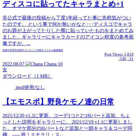
ディスコに貼ってたキャラまとめ+1
非公式で最後の投稿から丁度1年経ってた事に先程気がつい
たのです。 という事で何か無いかなと･･･ディスコでキャラ
のお題が上がってたりした際に貼っていたものをまとめてみ
ました。ギャラリーにキャラカードのアイコン程度の参考画
像ですが、...
使用可
利用可
改変可
クレジット不要
オリジナル
版権
素材
Post Views:
1,818
:548
:31
2022.08.07
Chana
10
女
ダウンロード（1 MB）
mod使用/なし
【エモスポ】野良ケモノ達の日常
2021/12/30 v1.2に更新。コーデ1つと2つHパート追加。ちょ
っとした説明をギャラリーに。 2021/12/19 v1.1に更新しまし
た。オマケ部分のHパートなど追加と一部キャラ＆コーデ同
梱。----- 祝！エモクリ・ス...