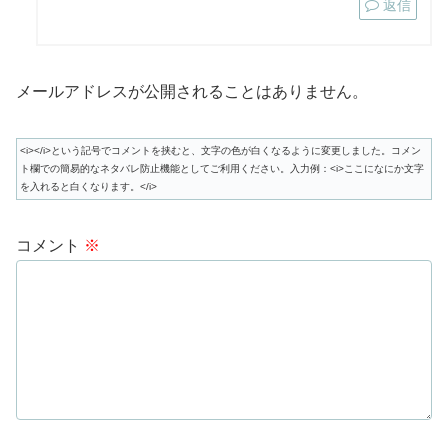
返信
メールアドレスが公開されることはありません。
<i></i>という記号でコメントを挟むと、文字の色が白くなるように変更しました。コメン
ト欄での簡易的なネタバレ防止機能としてご利用ください。入力例：<i>ここになにか文字
を入れると白くなります。</i>
コメント
※