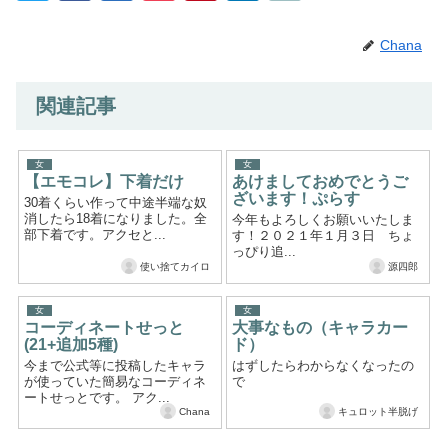
Chana
関連記事
女
女
【エモコレ】下着だけ
あけましておめでとうご
ざいます！ぷらす
30着くらい作って中途半端な奴
消したら18着になりました。全
今年もよろしくお願いいたしま
部下着です。アクセと...
す！２０２１年１月３日 ちょ
っぴり追...
使い捨てカイロ
源四郎
女
女
コーディネートせっと
大事なもの（キャラカー
(21+追加5種)
ド）
今まで公式等に投稿したキャラ
はずしたらわからなくなったの
が使っていた簡易なコーディネ
で
ートせっとです。 アク...
Chana
キュロット半脱げ