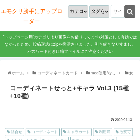
エモクリ勝手にアップロ
ーダー
”トップページ用”カテゴリより画像をお借りしてます/対策として有効では
なかったため、投稿形式にzipを復活させました。引き続きなりすまし、
パスワード付き圧縮ファイルにご注意ください
ホーム
コーディネートカード
mod使用/なし
女
コーディネートせっと+キャラ Vol.3 (15種
+10種)
2020.04.13
詰合せ
コーディネート
キャラカード
利用可
改変可