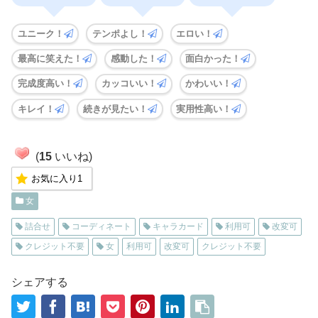
ユニーク！
テンポよし！
エロい！
最高に笑えた！
感動した！
面白かった！
完成度高い！
カッコいい！
かわいい！
キレイ！
続きが見たい！
実用性高い！
(
15
いいね)
お気に入り
1
女
詰合せ
コーディネート
キャラカード
利用可
改変可
クレジット不要
女
利用可
改変可
クレジット不要
シェアする