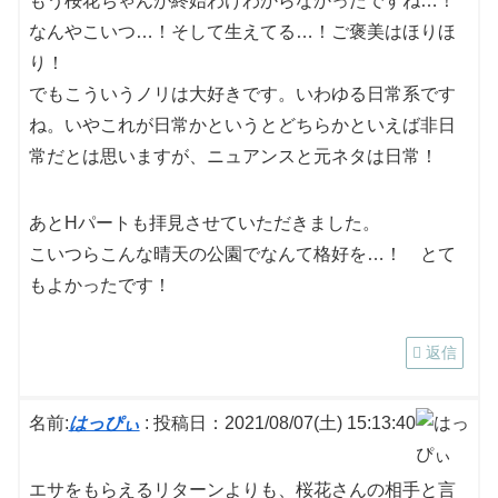
もう桜花ちゃんが終始わけわからなかったですね…！
なんやこいつ…！そして生えてる…！ご褒美はほりほ
り！
でもこういうノリは大好きです。いわゆる日常系です
ね。いやこれが日常かというとどちらかといえば非日
常だとは思いますが、ニュアンスと元ネタは日常！
あとHパートも拝見させていただきました。
こいつらこんな晴天の公園でなんて格好を…！ とて
もよかったです！
返信
名前:
はっぴぃ
:
投稿日：2021/08/07(土) 15:13:40
エサをもらえるリターンよりも、桜花さんの相手と言