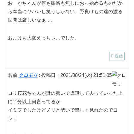
おーかちゃんが何も脈略も無しにおっ始めるものだか
ら本当にヤバいし笑うしかない、野良けもの達の渡る
世間は厳しいなぁ…。
おまけも大変えっちぃ…でした。
返信
名前:
クロモリ
:
投稿日：2021/08/24(火) 21:51:05
ロリ桜花ちゃんが謎の勢いで虐殺して去っていった上
に半分以上何言ってるか
イミフでしたけどノリと勢いで楽しく見れたのでヨ
シ！