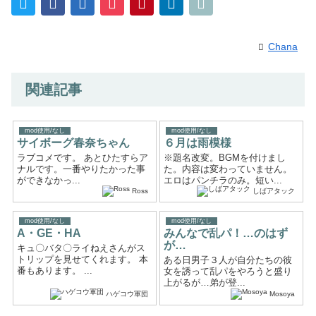
Chana
関連記事
mod使用/なし
mod使用/なし
サイボーグ春奈ちゃん
６月は雨模様
ラブコメです。 あとひたすらア
※題名改変。BGMを付けまし
ナルです。一番やりたかった事
た。内容は変わっていません。
ができなかっ...
エロはパンチラのみ。短い...
Ross
しばアタック
mod使用/なし
mod使用/なし
A・GE・HA
みんなで乱パ！…のはず
が…
キュ〇バタ〇ライねえさんがス
トリップを見せてくれます。 本
ある日男子３人が自分たちの彼
番もあります。 ...
女を誘って乱パをやろうと盛り
上がるが…弟が登...
ハゲコウ軍団
Mosoya