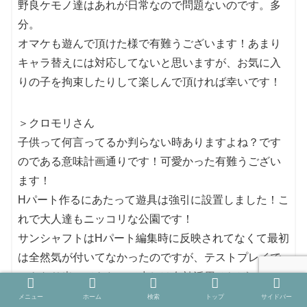
野良ケモノ達はあれが日常なので問題ないのです。多
分。
オマケも遊んで頂けた様で有難うございます！あまり
キャラ替えには対応してないと思いますが、お気に入
りの子を拘束したりして楽しんで頂ければ幸いです！
＞クロモリさん
子供って何言ってるか判らない時ありますよね？です
のである意味計画通りです！可愛かった有難うござい
ます！
Hパート作るにあたって遊具は強引に設置しました！こ
れで大人達もニッコリな公園です！
サンシャフトはHパート編集時に反映されてなくて最初
は全然気が付いてなかったのですが、テストプレイで
いきなり光ってきたので少しは有効活用せねば！と思
いました。
メニュー
ホーム
検索
トップ
サイドバー