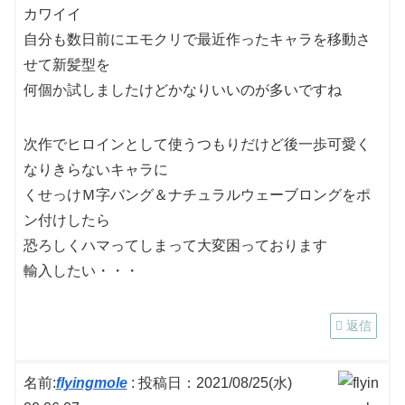
カワイイ
自分も数日前にエモクリで最近作ったキャラを移動さ
せて新髪型を
何個か試しましたけどかなりいいのが多いですね
次作でヒロインとして使うつもりだけど後一歩可愛く
なりきらないキャラに
くせっけＭ字バング＆ナチュラルウェーブロングをポ
ン付けしたら
恐ろしくハマってしまって大変困っております
輸入したい・・・
返信
名前:
flyingmole
:
投稿日：2021/08/25(水)