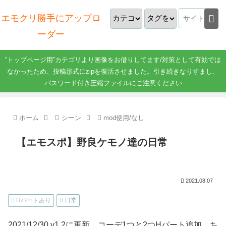
エモクリ勝手にアップロ
ーダー
”トップページ用”カテゴリより画像をお借りしてます/対策として有効では
なかったため、投稿形式にzipを復活させました。引き続きなりすまし、
パスワード付き圧縮ファイルにご注意ください
ホーム
シーン
mod使用/なし
【エモスポ】野良ケモノ達の日常
2021.08.07
Hパートあり
日常
2021/12/30 v1.2に更新。コーデ1つと2つHパート追加。ち