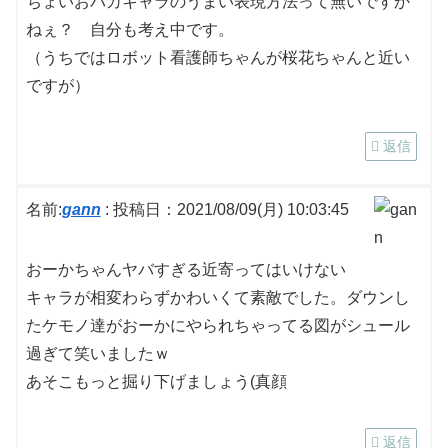
ちょいおバカキャラのうまい表現方法って無いですか
ねぇ？ 自分も考え中です。
（うちではロボット看護師ちゃんが桜花ちゃんと近い
ですが）
返信
名前:
gann
:
投稿日：2021/08/09(月) 10:03:45
おーかちゃんヤバすぎる近寄ってはいけない
キャラが相変わらずかわいくて素敵でした。ダウンし
たケモノ達がおーかにやられちゃってる図がシュール
過ぎて笑いましたｗ
あそこもっと掘り下げましょう(真顔
返信