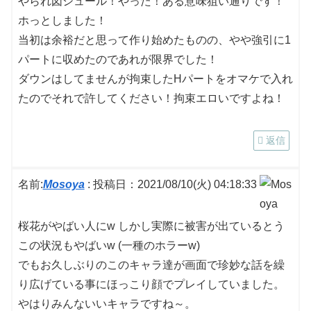
やられ図シュール！やった！ある意味狙い通りです！
ホっとしました！
当初は余裕だと思って作り始めたものの、やや強引に1
パートに収めたのであれが限界でした！
ダウンはしてませんが拘束したHパートをオマケで入れ
たのでそれで許してください！拘束エロいですよね！
返信
名前:
Mosoya
:
投稿日：2021/08/10(火) 04:18:33
桜花がやばい人にw しかし実際に被害が出ているとう
この状況もやばいw (一種のホラーw)
でもお久しぶりのこのキャラ達が画面で珍妙な話を繰
り広げている事にほっこり顔でプレイしていました。
やはりみんないいキャラですね～。