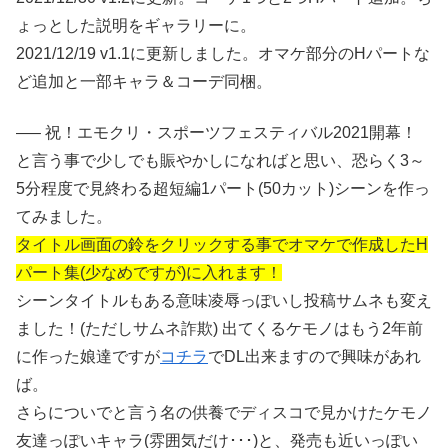
ょっとした説明をギャラリーに。
2021/12/19 v1.1に更新しました。オマケ部分のHパートな
ど追加と一部キャラ＆コーデ同梱。
—– 祝！エモクリ・スポーツフェスティバル2021開幕！
と言う事で少しでも賑やかしになればと思い、恐らく3～
5分程度で見終わる超短編1パート(50カット)シーンを作っ
てみました。
タイトル画面の鈴をクリックする事でオマケで作成したH
パート集(少なめですが)に入れます！
シーンタイトルもある意味凌辱っぽいし投稿サムネも変え
ました！(ただしサムネ詐欺) 出てくるケモノはもう2年前
に作った娘達ですが
コチラ
でDL出来ますので興味があれ
ば。
さらについでと言う名の供養でディスコで見かけたケモノ
友達っぽいキャラ(雰囲気だけ･･･)と、発売も近いっぽい