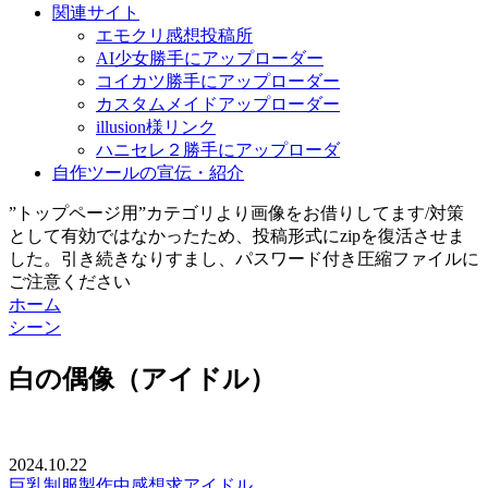
関連サイト
エモクリ感想投稿所
AI少女勝手にアップローダー
コイカツ勝手にアップローダー
カスタムメイドアップローダー
illusion様リンク
ハニセレ２勝手にアップローダ
自作ツールの宣伝・紹介
”トップページ用”カテゴリより画像をお借りしてます/対策
として有効ではなかったため、投稿形式にzipを復活させま
した。引き続きなりすまし、パスワード付き圧縮ファイルに
ご注意ください
ホーム
シーン
白の偶像（アイドル）
2024.10.22
巨乳
制服
製作中
感想求
アイドル