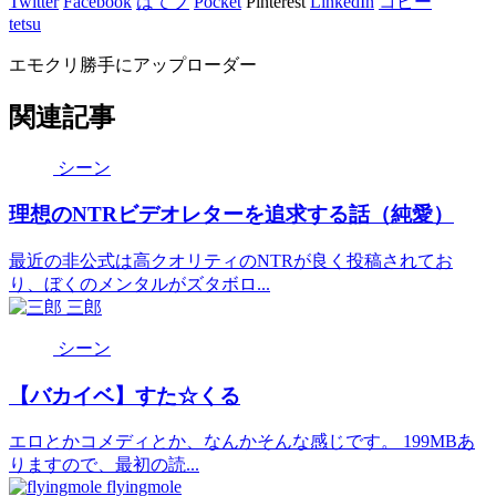
Twitter
Facebook
はてブ
Pocket
Pinterest
LinkedIn
コピー
tetsu
エモクリ勝手にアップローダー
関連記事
シーン
理想のNTRビデオレターを追求する話（純愛）
最近の非公式は高クオリティのNTRが良く投稿されてお
り、ぼくのメンタルがズタボロ...
三郎
シーン
【バカイベ】すた☆くる
エロとかコメディとか、なんかそんな感じです。 199MBあ
りますので、最初の読...
flyingmole