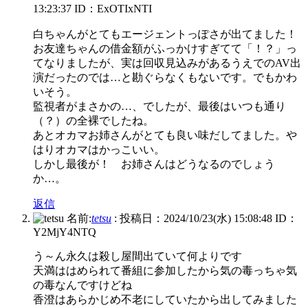
13:23:37
ID：ExOTIxNTI
白ちゃんがとてもエージェントっぽさが出てました！
お友達ちゃんの借金額がふっかけすぎてて「！？」っ
てなりましたが、実は回収見込みがあるうえでのAV出
演だったのでは…と勘ぐらなくもないです。でもかわ
いそう。
監視者がまさかの…、でしたが、最後はいつも通り
（？）の全裸でしたね。
あとオカマお姉さんがとても良い味だしてました。や
はりオカマはかっこいい。
しかし最後が！ お姉さんはどうなるのでしょう
か…。
返信
名前:
tetsu
:
投稿日：2024/10/23(水) 15:08:48
ID：
Y2MjY4NTQ
う～ん永久は殺し屋間出ていて何よりです
天満ははめられて番組に参加したから気の毒っちゃ気
の毒なんですけどね
香澄はあらかじめ不老にしていたから出してみました