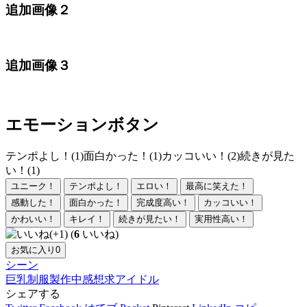
追加画像２
追加画像３
エモーションボタン
テンポよし！(1)
面白かった！(1)
カッコいい！(2)
続きが見た
い！(1)
ユニーク！
テンポよし！
エロい！
最高に笑えた！
感動した！
面白かった！
完成度高い！
カッコいい！
かわいい！
キレイ！
続きが見たい！
実用性高い！
(
6
いいね)
お気に入り
0
シーン
巨乳
制服
製作中
感想求
アイドル
シェアする