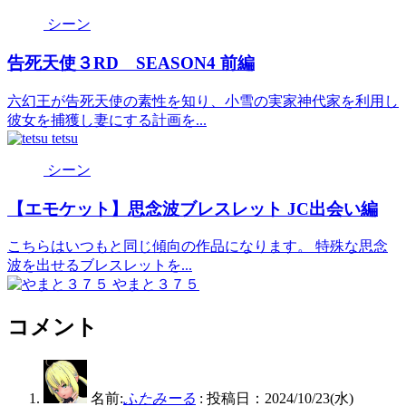
シーン
告死天使３RD SEASON4 前編
六幻王が告死天使の素性を知り、小雪の実家神代家を利用し
彼女を捕獲し妻にする計画を...
tetsu
シーン
【エモケット】思念波ブレスレット JC出会い編
こちらはいつもと同じ傾向の作品になります。 特殊な思念
波を出せるブレスレットを...
やまと３７５
コメント
名前:
ふたみーる
:
投稿日：2024/10/23(水)