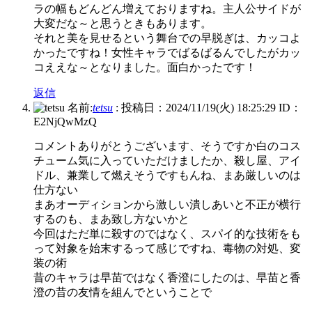
ラの幅もどんどん増えておりますね。主人公サイドが
大変だな～と思うときもあります。
それと美を見せるという舞台での早脱ぎは、カッコよ
かったですね！女性キャラでばるばるんでしたがカッ
コええな～となりました。面白かったです！
返信
名前:
tetsu
:
投稿日：2024/11/19(火) 18:25:29
ID：
E2NjQwMzQ
コメントありがとうございます、そうですか白のコス
チューム気に入っていただけましたか、殺し屋、アイ
ドル、兼業して燃えそうですもんね、まあ厳しいのは
仕方ない
まあオーディションから激しい潰しあいと不正が横行
するのも、まあ致し方ないかと
今回はただ単に殺すのではなく、スパイ的な技術をも
って対象を始末するって感じですね、毒物の対処、変
装の術
昔のキャラは早苗ではなく香澄にしたのは、早苗と香
澄の昔の友情を組んでということで