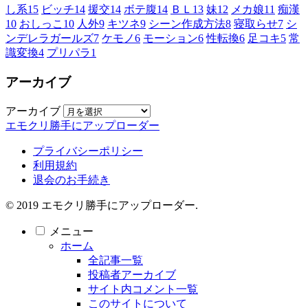
し系
15
ビッチ
14
援交
14
ボテ腹
14
ＢＬ
13
妹
12
メカ娘
11
痴漢
10
おしっこ
10
人外
9
キツネ
9
シーン作成方法
8
寝取らせ
7
シ
ンデレラガールズ
7
ケモノ
6
モーション
6
性転換
6
足コキ
5
常
識変換
4
プリパラ
1
アーカイブ
アーカイブ
エモクリ勝手にアップローダー
プライバシーポリシー
利用規約
退会のお手続き
© 2019 エモクリ勝手にアップローダー.
メニュー
ホーム
全記事一覧
投稿者アーカイブ
サイト内コメント一覧
このサイトについて