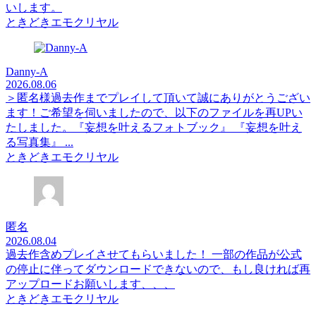
いします。
ときどきエモクリヤル
Danny-A
2026.08.06
＞匿名様過去作までプレイして頂いて誠にありがとうござい
ます！ご希望を伺いましたので、以下のファイルを再UPい
たしました。『妄想を叶えるフォトブック』 『妄想を叶え
る写真集』 ...
ときどきエモクリヤル
匿名
2026.08.04
過去作含めプレイさせてもらいました！ 一部の作品が公式
の停止に伴ってダウンロードできないので、もし良ければ再
アップロードお願いします、、、
ときどきエモクリヤル