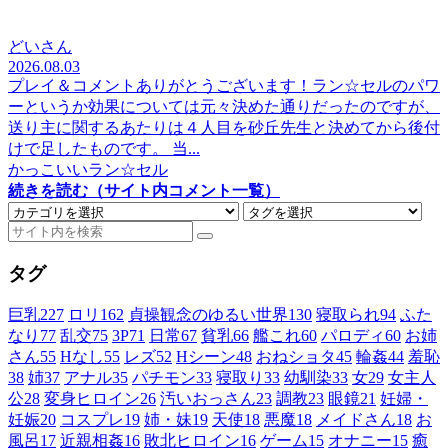
どいさん
2026.08.03
プレイ＆コメントありがとうございます！ラン☆セルのパワ
ーというか効果については元々決めた通りだったのですが、
送り主に関するあたりは４人目を砂丘先生と決めてから後付
けで足したものです。 当...
かっこいいラン☆セル
続きを読む（サイト内コメント一覧）
タグ
巨乳
227
ロリ
162
貞操観念のゆるい世界
130
寝取られ
94
ふた
なり
77
乱交
75
3P
71
日常
67
貧乳
66
艦これ
60
パロディ
60
お姉
さん
55
Hなし
55
レズ
52
Hシーン
48
おねショタ
45
輪姦
44
羞恥
38
姉
37
アナル
35
パチモン
33
寝取り
33
幼馴染
33
女
29
女主人
公
28
変身ヒロイン
26
汚いおっさん
23
調教
23
眼鏡
21
妊婦・
妊娠
20
コスプレ
19
姉・妹
19
天使
18
悪魔
18
メイドさん
18
お
風呂
17
近親相姦
16
敗北ヒロイン
16
ゲーム
15
オナニー
15
癒