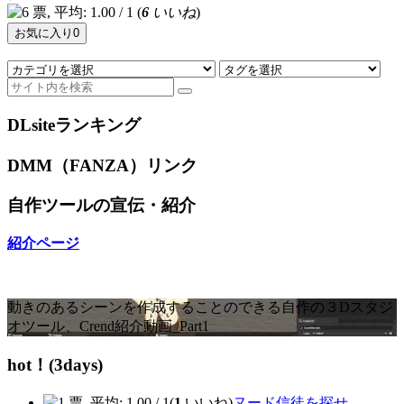
(
6
いいね
)
お気に入り
0
DLsiteランキング
DMM（FANZA）リンク
自作ツールの宣伝・紹介
紹介ページ
動きのあるシーンを作成することのできる自作の３Dスタジ
オツール、Crend紹介動画_Part1
hot！(3days)
(
1
いいね)
ヌード信徒を探せ