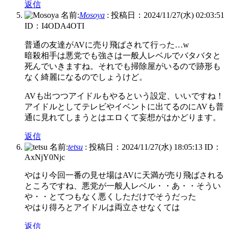
返信
名前:
Mosoya
:
投稿日：2024/11/27(水) 02:03:51
ID：I4ODA4OTI
普通の友達がAVに売り飛ばされて行った…w
暗殺相手は悪党でも強さは一般人レベルでバタバタと
死んでいきますね。それでも掃除屋がいるので跡形も
なく綺麗になるのでしょうけど。
AVも出つつアイドルもやるという設定、いいですね！
アイドルとしてテレビやイベントに出てるのにAVも普
通に見れてしまうとはエロくて妄想がはかどります。
返信
名前:
tetsu
:
投稿日：2024/11/27(水) 18:05:13
ID：
AxNjY0Njc
やはり今回一番の見せ場はAVに天満が売り飛ばされる
ところですね、悪党が一般人レベル・・あ・・そうい
や・・とてつもなく悪くしただけでそうだった
やはり得ろとアイドルは両立させなくては
返信