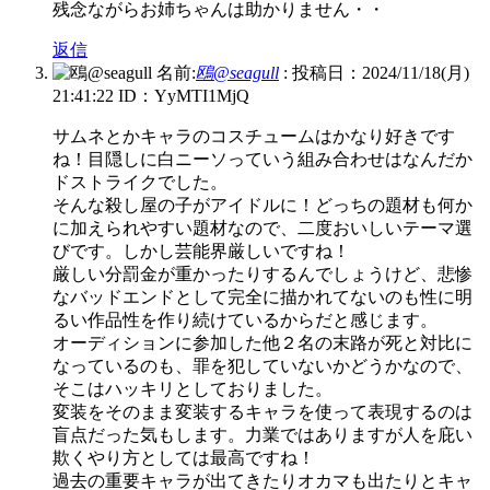
残念ながらお姉ちゃんは助かりません・・
返信
名前:
鴎@seagull
:
投稿日：2024/11/18(月)
21:41:22
ID：YyMTI1MjQ
サムネとかキャラのコスチュームはかなり好きです
ね！目隠しに白ニーソっていう組み合わせはなんだか
ドストライクでした。
そんな殺し屋の子がアイドルに！どっちの題材も何か
に加えられやすい題材なので、二度おいしいテーマ選
びです。しかし芸能界厳しいですね！
厳しい分罰金が重かったりするんでしょうけど、悲惨
なバッドエンドとして完全に描かれてないのも性に明
るい作品性を作り続けているからだと感じます。
オーディションに参加した他２名の末路が死と対比に
なっているのも、罪を犯していないかどうかなので、
そこはハッキリとしておりました。
変装をそのまま変装するキャラを使って表現するのは
盲点だった気もします。力業ではありますが人を庇い
欺くやり方としては最高ですね！
過去の重要キャラが出てきたりオカマも出たりとキャ