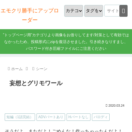
エモクリ勝手にアップロ
ーダー
”トップページ用”カテゴリより画像をお借りしてます/対策として有効では
なかったため、投稿形式にzipを復活させました。引き続きなりすまし、
パスワード付き圧縮ファイルにご注意ください
ホーム
シーン
妄想とグリモワール
2020.03.24
短編（1話完結）
ADVパートあり
Hパートなし
パロディ
そうだよ、まただよ！ごめんな！作っちゃったんだよ！