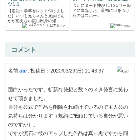
ツ1.1
ついにヌード神がTETSUワール
ドに降臨した、最初に目をつけ
【追記：学年セレクト付けまし
たのはスポー...
た】いつも兄ちゃんと兄妹げん
かが絶えない広〇出身の焔...
しばアタック
tetsu
コメント
名前:
dai
:
投稿日：2020/03/29(日) 11:43:37
面白かったです、斬新な発想と数々のメタ発言に笑わ
せて頂きました。
自分も公式で作品を削除され続けているので主人公の
気持ちは分かります（規約に抵触している自分が悪い
のですが）。
ですが流石に彼のアップした作品は真っ黒ですから同