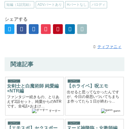
短編（1話完結）
ADVパートあり
Hパートなし
パロディ
シェアする
ティファニィ
関連記事
シーン
シーン
女剣士と白魔術師 純愛編
【ホライベ】呪エモ
+NTR編
出せると思ってなかったんです
が、今日の昼思いついてちまち
ファンタジー続きもの、とりあ
ま作ってたら１日が終わっ...
えず2話セット、純愛からのNTR
です。全4話+おまけ...
すーすー
gann
シーン
シーン
【エモスポ】セクスポー
ヌード神降臨・女教師編