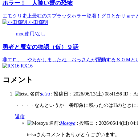
ホラー！ 人喰い蟹の恐怖
エモクリ史上最狂のスプラッタホラー登場！グロとかリョナとか
小田輝明
mod使用/なし
勇者と魔女の物語（仮）９話
非エロ。…やらかしましたね…おっさんが躍動する８０Ｍという
RX16
コメント
名前:
tetsu
:
投稿日：2026/06/13(土) 08:41:56
ID：A
・・・・なんというか一番印象に残ったのはHのときに
返信
名前:
Mosoya
:
投稿日：2026/06/14(日) 04:1
tetsuさんコメントありがとうございます。