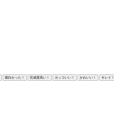
面白かった！
完成度高い！
カッコいい！
かわいい！
キレイ