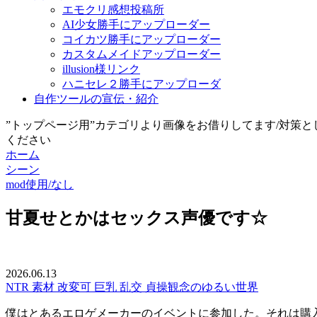
エモクリ感想投稿所
AI少女勝手にアップローダー
コイカツ勝手にアップローダー
カスタムメイドアップローダー
illusion様リンク
ハニセレ２勝手にアップローダ
自作ツールの宣伝・紹介
”トップページ用”カテゴリより画像をお借りしてます/対策
ください
ホーム
シーン
mod使用/なし
甘夏せとかはセックス声優です☆
2026.06.13
NTR
素材
改変可
巨乳
乱交
貞操観念のゆるい世界
僕はとあるエロゲメーカーのイベントに参加した。それは購