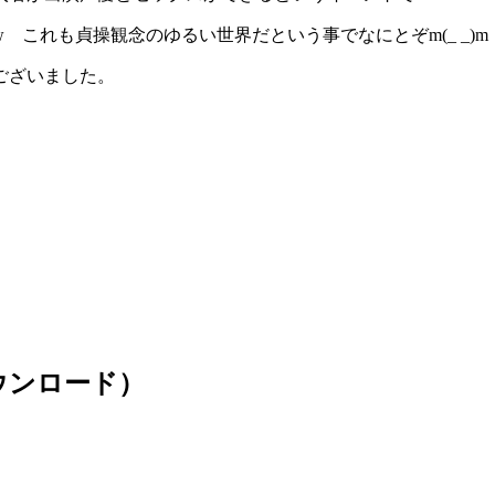
これも貞操観念のゆるい世界だという事でなにとぞm(_ _)m
ございました。
ウンロード）