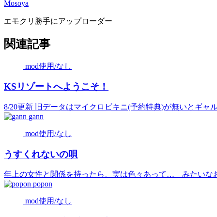
Mosoya
エモクリ勝手にアップローダー
関連記事
mod使用/なし
KSリゾートへようこそ！
8/20更新 旧データはマイクロビキニ(予約特典)が無いとギャル
gann
mod使用/なし
うすくれないの唄
年上の女性と関係を持ったら、実は色々あって… みたいなお話
popon
mod使用/なし