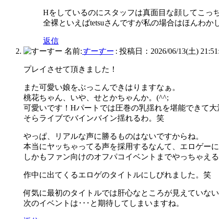
Hをしているのにスタッフは真面目な顔してこっ
全裸といえばtetsuさんですが私の場合はほんわ
返信
名前:
すーすー
:
投稿日：2026/06/13(土) 21:51
プレイさせて頂きました！
また可愛い娘をぶっこんできはりますなぁ。
桃花ちゃん、いや、せとかちゃんか。(^^;
可愛いです！Hパートでは圧巻の乳揺れを堪能できて大
そらライブでバインバイン揺れるわ。笑
やっぱ、リアルな声に勝るものはないですからね。
本当にヤッちゃってる声を採用するなんて、エロゲーに
しかもファン向けのオフパコイベントまでやっちゃえる
作中に出てくるエロゲのタイトルにしびれました。笑
何気に最初のタイトルでは肝心なところが見えていない
次のイベントは･･･と期待してしまいますね。