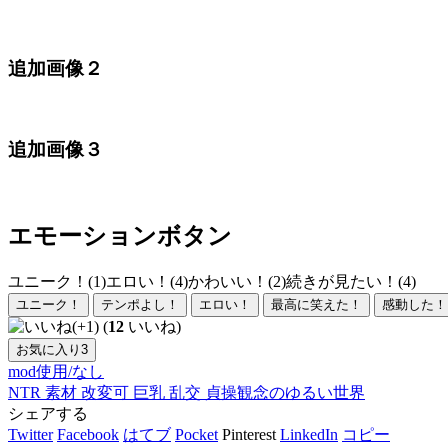
追加画像２
追加画像３
エモーションボタン
ユニーク！(1)
エロい！(4)
かわいい！(2)
続きが見たい！(4)
ユニーク！
テンポよし！
エロい！
最高に笑えた！
感動した！
(
12
いいね)
お気に入り
3
mod使用/なし
NTR
素材
改変可
巨乳
乱交
貞操観念のゆるい世界
シェアする
Twitter
Facebook
はてブ
Pocket
Pinterest
LinkedIn
コピー