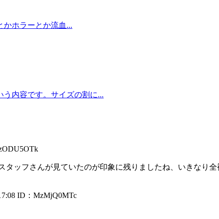
ホラーとか流血...
内容です。サイズの割に...
zODU5OTk
スタッフさんが見ていたのが印象に残りましたね、いきなり全
7:08
ID：MzMjQ0MTc