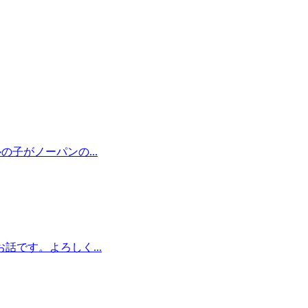
の子がノーパンの...
です。よろしく...