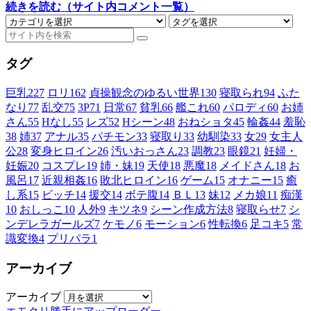
続きを読む（サイト内コメント一覧）
タグ
巨乳
227
ロリ
162
貞操観念のゆるい世界
130
寝取られ
94
ふた
なり
77
乱交
75
3P
71
日常
67
貧乳
66
艦これ
60
パロディ
60
お姉
さん
55
Hなし
55
レズ
52
Hシーン
48
おねショタ
45
輪姦
44
羞恥
38
姉
37
アナル
35
パチモン
33
寝取り
33
幼馴染
33
女
29
女主人
公
28
変身ヒロイン
26
汚いおっさん
23
調教
23
眼鏡
21
妊婦・
妊娠
20
コスプレ
19
姉・妹
19
天使
18
悪魔
18
メイドさん
18
お
風呂
17
近親相姦
16
敗北ヒロイン
16
ゲーム
15
オナニー
15
癒
し系
15
ビッチ
14
援交
14
ボテ腹
14
ＢＬ
13
妹
12
メカ娘
11
痴漢
10
おしっこ
10
人外
9
キツネ
9
シーン作成方法
8
寝取らせ
7
シ
ンデレラガールズ
7
ケモノ
6
モーション
6
性転換
6
足コキ
5
常
識変換
4
プリパラ
1
アーカイブ
アーカイブ