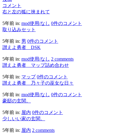
コメント
右と左の狐に挟まれて
5年前
in:
mod使用/なし
0件のコメント
取り込みセット
5年前
in:
男
0件のコメント
讃えよ勇者 DSK
5年前
in:
mod使用/なし
2 comments
讃えよ勇者 マップ詰め合わせ
5年前
in:
マップ
0件のコメント
讃えよ勇者 乃々子の巫女な日々
5年前
in:
mod使用/なし
0件のコメント
豪邸の玄関。
5年前
in:
屋内
0件のコメント
少しいい家の玄関。
5年前
in:
屋内
2 comments