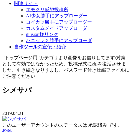
関連サイト
エモクリ感想投稿所
AI少女勝手にアップローダー
コイカツ勝手にアップローダー
カスタムメイドアップローダー
illusion様リンク
ハニセレ２勝手にアップローダ
自作ツールの宣伝・紹介
”トップページ用”カテゴリより画像をお借りしてます/対策
として有効ではなかったため、投稿形式にzipを復活させま
した。引き続きなりすまし、パスワード付き圧縮ファイルに
ご注意ください
シメサバ
2019.04.21
このユーザーアカウントのステータスは 承認済み です。
投稿