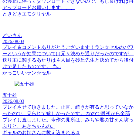
の停止に伴ってダウンロードできないので、もし良ければ再
アップロードお願いします、、、
ときどきエモクリヤル
どいさん
2026.08.03
プレイ＆コメントありがとうございます！ラン☆セルのパワ
ーというか効果については元々決めた通りだったのですが、
送り主に関するあたりは４人目を砂丘先生と決めてから後付
けで足したものです。 当...
かっこいいラン☆セル
五十雄
2026.08.03
プレイさせて頂きました。正直、続きが有ると思っていなか
ったので、見られて嬉しかったです。 なので最初から全部
プレイし直しました。今作の見所は、みちや君の甘えん坊っ
ぷりと、あきちゃんの...
ギャルのお姉さんに教え込まれる４