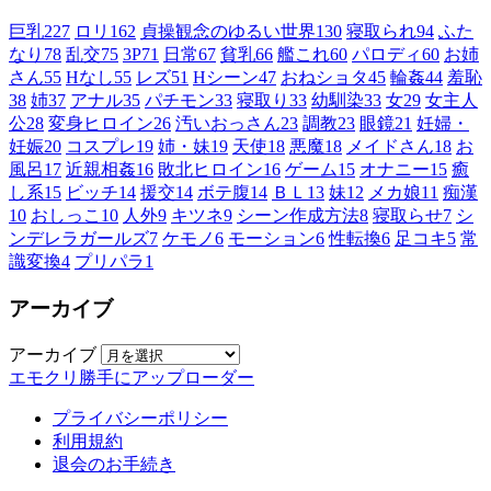
巨乳
227
ロリ
162
貞操観念のゆるい世界
130
寝取られ
94
ふた
なり
78
乱交
75
3P
71
日常
67
貧乳
66
艦これ
60
パロディ
60
お姉
さん
55
Hなし
55
レズ
51
Hシーン
47
おねショタ
45
輪姦
44
羞恥
38
姉
37
アナル
35
パチモン
33
寝取り
33
幼馴染
33
女
29
女主人
公
28
変身ヒロイン
26
汚いおっさん
23
調教
23
眼鏡
21
妊婦・
妊娠
20
コスプレ
19
姉・妹
19
天使
18
悪魔
18
メイドさん
18
お
風呂
17
近親相姦
16
敗北ヒロイン
16
ゲーム
15
オナニー
15
癒
し系
15
ビッチ
14
援交
14
ボテ腹
14
ＢＬ
13
妹
12
メカ娘
11
痴漢
10
おしっこ
10
人外
9
キツネ
9
シーン作成方法
8
寝取らせ
7
シ
ンデレラガールズ
7
ケモノ
6
モーション
6
性転換
6
足コキ
5
常
識変換
4
プリパラ
1
アーカイブ
アーカイブ
エモクリ勝手にアップローダー
プライバシーポリシー
利用規約
退会のお手続き