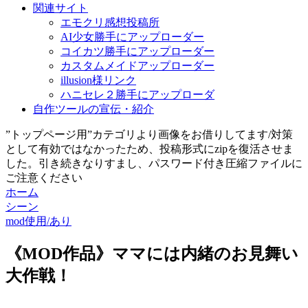
関連サイト
エモクリ感想投稿所
AI少女勝手にアップローダー
コイカツ勝手にアップローダー
カスタムメイドアップローダー
illusion様リンク
ハニセレ２勝手にアップローダ
自作ツールの宣伝・紹介
”トップページ用”カテゴリより画像をお借りしてます/対策
として有効ではなかったため、投稿形式にzipを復活させま
した。引き続きなりすまし、パスワード付き圧縮ファイルに
ご注意ください
ホーム
シーン
mod使用/あり
《MOD作品》ママには内緒のお見舞い
大作戦！