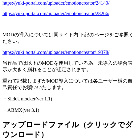
https://yuki-portal.com/uploader/emotioncreator/24140/
https://yuki-portal.com/uploader/emotioncreator/28266/
MODの導入については同サイト内 下記のページをご参照く
ださい。
https://yuki-portal.com/uploader/emotioncreator/19378/
当作品では以下のMODを使用している為、未導入の場合表
示が大きく崩れることが想定されます。
重ねて記載しますがMOD導入については各ユーザー様の自
己責任でお願いいたします。
・SlideUnlocker(ver 1.1)
・ABMX(ver 3.1)
アップロードファイル（クリックでダ
ウンロード）