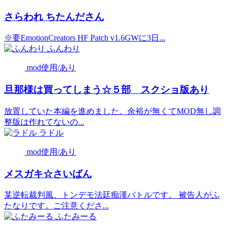
さらわれ ちたんださん
※要EmotionCreators HF Patch v1.6GWに3日...
ふんわり
mod使用/あり
旦那様は買ってしまう☆５部 スクショ版あり
放置していた本編を進めました。余裕が無くてMOD無し調
整版は作れてないの...
ラドル
mod使用/あり
メスガキ☆さいばん
某逆転裁判風、トンデモ法廷痴漢バトルです。 被告人がふ
たなりです。ご注意くださ...
ふたみーる