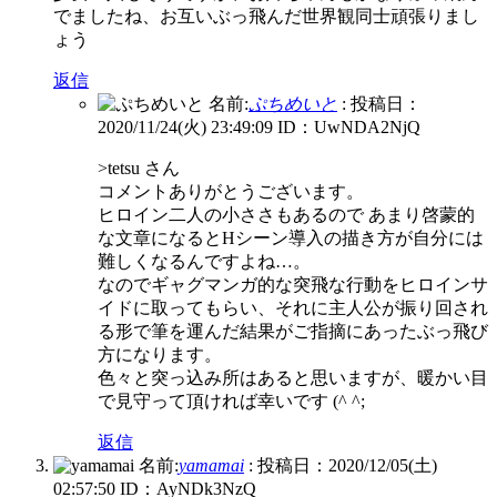
でましたね、お互いぶっ飛んだ世界観同士頑張りまし
ょう
返信
名前:
ぷちめいと
:
投稿日：
2020/11/24(火) 23:49:09
ID：UwNDA2NjQ
>tetsu さん
コメントありがとうございます。
ヒロイン二人の小ささもあるので あまり啓蒙的
な文章になるとHシーン導入の描き方が自分には
難しくなるんですよね…。
なのでギャグマンガ的な突飛な行動をヒロインサ
イドに取ってもらい、それに主人公が振り回され
る形で筆を運んだ結果がご指摘にあったぶっ飛び
方になります。
色々と突っ込み所はあると思いますが、暖かい目
で見守って頂ければ幸いです (^ ^;
返信
名前:
yamamai
:
投稿日：2020/12/05(土)
02:57:50
ID：AyNDk3NzQ