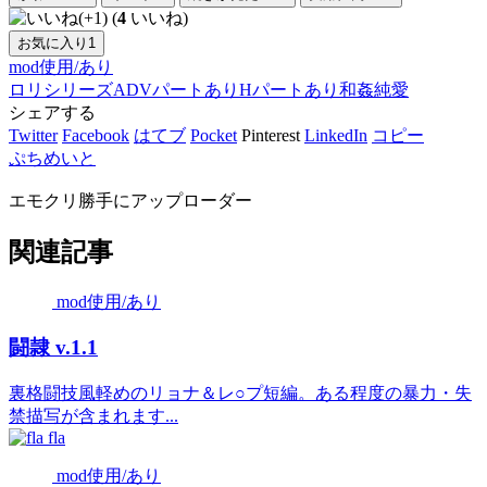
(
4
いいね)
お気に入り
1
mod使用/あり
ロリ
シリーズ
ADVパートあり
Hパートあり
和姦
純愛
シェアする
Twitter
Facebook
はてブ
Pocket
Pinterest
LinkedIn
コピー
ぷちめいと
エモクリ勝手にアップローダー
関連記事
mod使用/あり
闘隷 v.1.1
裏格闘技風軽めのリョナ＆レ○プ短編。ある程度の暴力・失
禁描写が含まれます...
fla
mod使用/あり