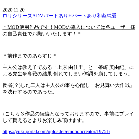
2020.11.20
ロリ
シリーズ
ADVパートあり
Hパートあり
和姦
純愛
＊MOD使用作品です！MODの導入については各ユーザー様
の自己責任でお願いいたします！＊
＊前作までのあらすじ＊
主人公は教え子である「上原 由佳里」と「篠崎 美由紀」に
よる先生争奪戦の結果 倒れてしまい体調を崩してしまう。
反省(？)した二人は主人公の事を心配し「お見舞い大作戦」
を決行するのであった。
↓こちら３作品の続編となっておりますので、事前にプレイ
して貰えるとよりお楽しみ頂けます。
https://yuki-portal.com/uploader/emotioncreator/19751/