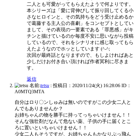
二人とも可愛がってもらえたようで何よりです。
本シリーズは「愛に背伸びして振り回してくる小
さなヒロインと、その気持ちをどう受け止めるか
で葛藤する主人公の喜劇」をコンセプトとしてい
まして、その表現の一要素である「罪悪感」がキ
チンと描けているのか毎度不安に思いながら投稿
しているので、それをシナリオに感じ取ってもら
えたようなのでホッとしています (^-^;
次回が最終話となりますので、もしよければあと
少しだけお付き合い頂ければ作者冥利に尽きま
す。
返信
名前:
tetsu
:
投稿日：2020/11/24(火) 16:28:06
ID：
A0MTQ3MTA
自分はロり〇ンしゅみは無いのですがこの少女二人と
んでもありませんか？
お姉ちゃんの物を勝手に持ってっちゃいけません！！
そんな強壮剤だなんて危ない薬、子供の手に届くとこ
ろに置いといちゃいけません！！
少女二人もそうですが、お姉ちゃんもかなりぶっ飛ん