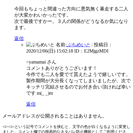
今回もちょっと間違った方向に悪気無く暴走する二人
が大変かわいかったです。
次で最後ですかー。３人の関係がどうなるか気になり
ます。
返信
名前:
ぷちめいと
:
投稿日：
2020/12/06(日) 15:02:18
ID：E2MjgzMDI
>yamamai さん
コメントありがとうございます！
今作でも二人を愛でて貰えたようで嬉しいです。
製作期間が大分長くなってしまいましたが、次で
キッチリ完結させるのでお付き合い頂ければ幸い
です m(_ _)m
返信
メールアドレスが公開されることはありません。
<i></i>という記号でコメントを挟むと、文字の色が白くなるように変更し
ました。コメント欄での簡易的なネタバレ防止機能としてご利用くださ