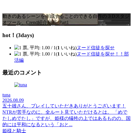
動きのあるシーンを作成することのできる自作の３Dスタジ
オツール、Crend紹介動画_Part1
hot！(3days)
(
1
いいね)
ヌード信徒を探せ
(
1
いいね)
ヌード信徒を探せ！！部
活編
最近のコメント
tuna
2026.08.09
五十雄さん、プレイしていただきありがとうございます！
NTRが苦手なのに、全ルート見ていただけるとは。 「めで
たしめでたし」ですが、姫様の犠牲の上ではあるものの、国
的には平和になるという「おと...
姫様と騎士