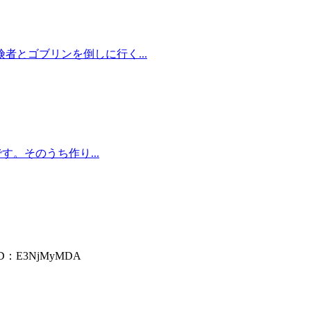
とゴブリンを倒しに行く...
す。そのうち作り...
ID：E3NjMyMDA