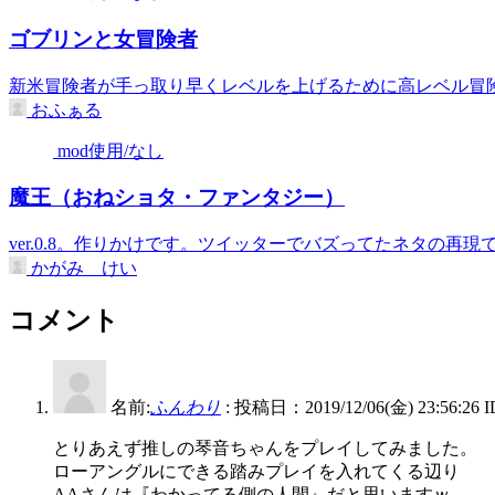
ゴブリンと女冒険者
新米冒険者が手っ取り早くレベルを上げるために高レベル冒険者
おふぁる
mod使用/なし
魔王（おねショタ・ファンタジー）
ver.0.8。作りかけです。ツイッターでバズってたネタの再現で
かがみ けい
コメント
名前:
ふんわり
:
投稿日：2019/12/06(金) 23:56:26
とりあえず推しの琴音ちゃんをプレイしてみました。
ローアングルにできる踏みプレイを入れてくる辺り
AAさんは『わかってる側の人間』だと思いますｗ