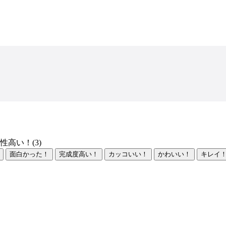
性高い！(3)
面白かった！
完成度高い！
カッコいい！
かわいい！
キレイ