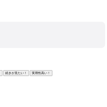
！
続きが見たい！
実用性高い！