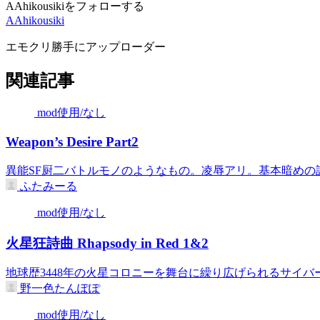
AAhikousikiをフォローする
AAhikousiki
エモクリ勝手にアップローダー
関連記事
mod使用/なし
Weapon’s Desire Part2
異能SF厨二バトルモノのようなもの。凌辱アリ。基本暗めの話で
ふたみーる
mod使用/なし
火星狂詩曲 Rhapsody in Red 1&2
地球歴3448年の火星コロニーを舞台に繰り広げられるサイバー
野一色たんぽぽ
mod使用/なし