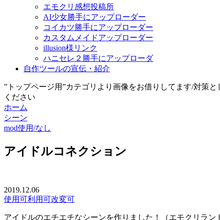
エモクリ感想投稿所
AI少女勝手にアップローダー
コイカツ勝手にアップローダー
カスタムメイドアップローダー
illusion様リンク
ハニセレ２勝手にアップローダ
自作ツールの宣伝・紹介
”トップページ用”カテゴリより画像をお借りしてます/対策
ください
ホーム
シーン
mod使用/なし
アイドルコネクション
2019.12.06
使用可
利用可
改変可
アイドルのエチエチなシーンを作りました！（エモクリラン