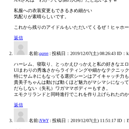
私服への衣装変更もできるきめ細かい
気配りが素晴らしいです。
これから残りのアイドルもいただいてくるぜ！ヒャホー
返信
名前:
gann
:
投稿日：2019/12/07(土) 08:26:43
ID：k
ハーレム、寝取り、とっかえひっかえと私の好きなエロ
UIまわりの秀逸さからライティングや細かなテクニッ
特にサムネにもなってる選択シーンはアイキャッチ力も
貴美子ちゃんは動けば動くほど魅力がマシマシになって
だらしない（失礼）ワガママボディーもすき。
エモクリランドと同時進行でこれを作り上げられたのか
返信
名前:
NWY
:
投稿日：2019/12/07(土) 11:51:17
ID：I