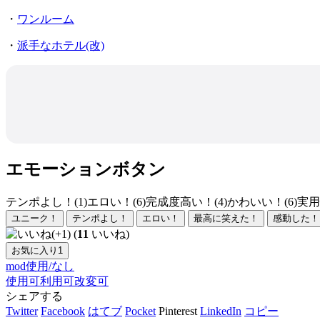
・
ワンルーム
・
派手なホテル(改)
エモーションボタン
テンポよし！(1)
エロい！(6)
完成度高い！(4)
かわいい！(6)
実用
ユニーク！
テンポよし！
エロい！
最高に笑えた！
感動した！
(
11
いいね)
お気に入り
1
mod使用/なし
使用可
利用可
改変可
シェアする
Twitter
Facebook
はてブ
Pocket
Pinterest
LinkedIn
コピー