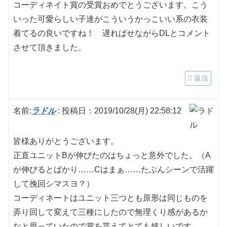
コーディネイト賞の受賞おめでとうございます。こう
いった可愛らしい子達がこういうかっこいい系の衣装
着てるの良いですね！ 遅ればせながらDLとコメント
させて頂きました。
返信
名前:
ラドル
:
投稿日：2019/10/28(月) 22:58:12
皆様ありがとうございます。
正直ユニットBが伸びたのはちょっと意外でした。（A
が伸びるとばかり……Cはまぁ……たぶんシーンで活躍
して挽回シマスヨ？）
コーディネートはユニット三つとも原形は同じものを
弄り回して変えて三種にしたので無理くり感があるか
なと思っていたので賞を貰えてとても嬉しいです。