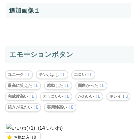
追加画像１
エモーションボタン
ユニーク！
テンポよし！
エロい！
最高に笑えた！
感動した！
面白かった！
完成度高い！
カッコいい！
かわいい！
キレイ！
続きが見たい！
実用性高い！
(
14
いいね)
お気に入り
0