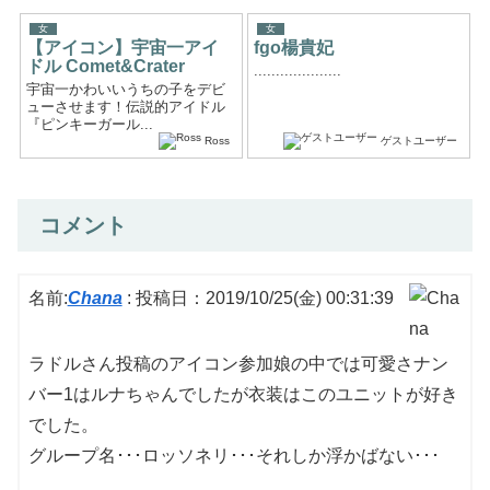
女
女
【アイコン】宇宙一アイ
fgo楊貴妃
ドル Comet&Crater
....................
宇宙一かわいいうちの子をデビ
ューさせます！伝説的アイドル
『ピンキーガール...
Ross
ゲストユーザー
コメント
名前:
Chana
:
投稿日：2019/10/25(金) 00:31:39
ラドルさん投稿のアイコン参加娘の中では可愛さナン
バー1はルナちゃんでしたが衣装はこのユニットが好き
でした。
グループ名･･･ロッソネリ･･･それしか浮かばない･･･