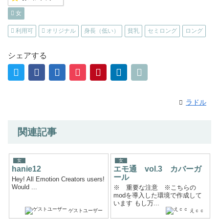
女
利用可
オリジナル
身長（低い）
貧乳
セミロング
ロング
シェアする
ラドル
関連記事
女
女
hanie12
エモ通 vol.3 カバーガ
ール
Hey! All Emotion Creators users!
Would ...
※ 重要な注意 ※こちらの
modを導入した環境で作成して
います もし万...
ゲストユーザー
えｃｃ