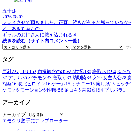
五十雄
2026.08.03
プレイさせて頂きました。正直、続きが有ると思っていなか
と、あきちゃんの...
ギャルのお姉さんに教え込まれる４
続きを読む（サイト内コメント一覧）
タグ
巨乳
227
ロリ
162
貞操観念のゆるい世界
130
寝取られ
94
ふたな
37
アナル
35
パチモン
33
寝取り
33
幼馴染
33
女
29
女主人公
28
相姦
16
敗北ヒロイン
16
ゲーム
15
オナニー
15
癒し系
15
ビッチ
ケモノ
6
モーション
6
性転換
6
足コキ
5
常識変換
4
プリパラ
1
アーカイブ
アーカイブ
エモクリ勝手にアップローダー