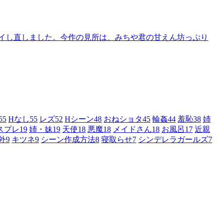
イし直しました。今作の見所は、みちや君の甘えん坊っぷり
55
Hなし
55
レズ
52
Hシーン
48
おねショタ
45
輪姦
44
羞恥
38
姉
スプレ
19
姉・妹
19
天使
18
悪魔
18
メイドさん
18
お風呂
17
近親
外
9
キツネ
9
シーン作成方法
8
寝取らせ
7
シンデレラガールズ
7