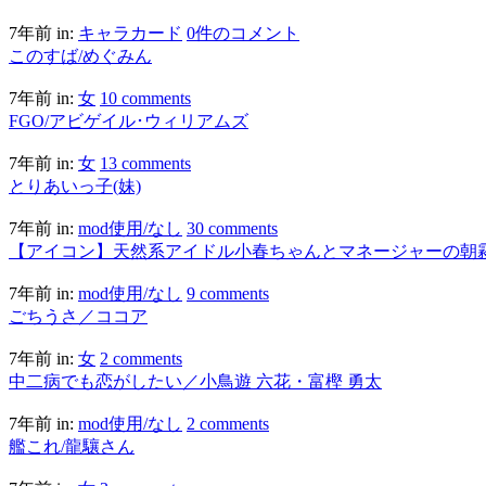
7年前
in:
キャラカード
0件のコメント
このすば/めぐみん
7年前
in:
女
10 comments
FGO/アビゲイル･ウィリアムズ
7年前
in:
女
13 comments
とりあいっ子(妹)
7年前
in:
mod使用/なし
30 comments
【アイコン】天然系アイドル小春ちゃんとマネージャーの朝
7年前
in:
mod使用/なし
9 comments
ごちうさ／ココア
7年前
in:
女
2 comments
中二病でも恋がしたい／小鳥遊 六花・富樫 勇太
7年前
in:
mod使用/なし
2 comments
艦これ/龍驤さん