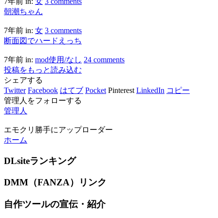
7年前
in:
女
3 comments
朝潮ちゃん
7年前
in:
女
3 comments
断面図でハードえっち
7年前
in:
mod使用/なし
24 comments
投稿をもっと読み込む
シェアする
Twitter
Facebook
はてブ
Pocket
Pinterest
LinkedIn
コピー
管理人をフォローする
管理人
エモクリ勝手にアップローダー
ホーム
DLsiteランキング
DMM（FANZA）リンク
自作ツールの宣伝・紹介