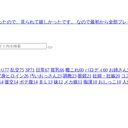
ったので、見られて嬉しかったです。 なので最初から全部プレ
り
77
乱交
75
3P
71
日常
67
貧乳
66
艦これ
60
パロディ
60
お姉さん
変身ヒロイン
26
汚いおっさん
23
調教
23
眼鏡
21
妊婦・妊娠
20
コ
14
援交
14
ボテ腹
14
ＢＬ
13
妹
12
メカ娘
11
痴漢
10
おしっこ
10
人