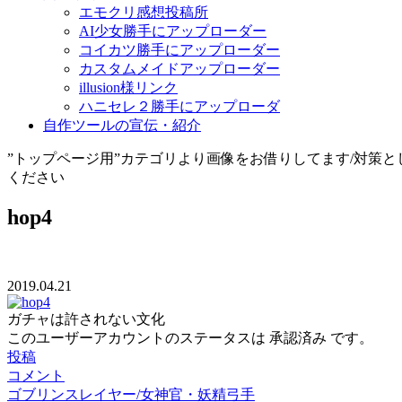
エモクリ感想投稿所
AI少女勝手にアップローダー
コイカツ勝手にアップローダー
カスタムメイドアップローダー
illusion様リンク
ハニセレ２勝手にアップローダ
自作ツールの宣伝・紹介
”トップページ用”カテゴリより画像をお借りしてます/対策
ください
hop4
2019.04.21
ガチャは許されない文化
このユーザーアカウントのステータスは 承認済み です。
投稿
コメント
ゴブリンスレイヤー/女神官・妖精弓手