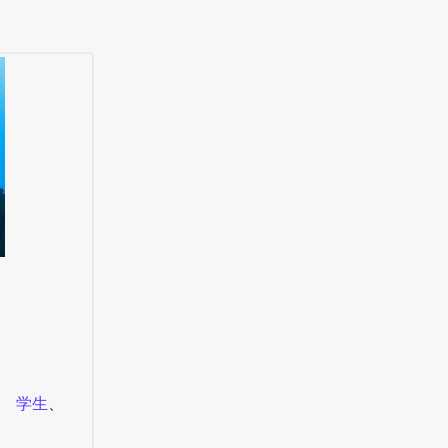
、
学生
、