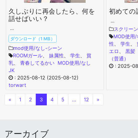
久しぶりに再会したら、何を
初めての
話せばいい？
…
…
スクリー
MOD使用
ダウンロード（1 MB）
性
、
学生
、
mod使用/なし-シーン
エロ
、
黒髪
ROOMガール
、
妹属性
、
学生
、
貧
（普通）
乳
、
青春してるかい
MOD使用/なし
:
2025-08
JK
:
2025-08-12
(2025-08-12)
torwart
«
1
2
3
4
5
…
12
»
アーカイブ