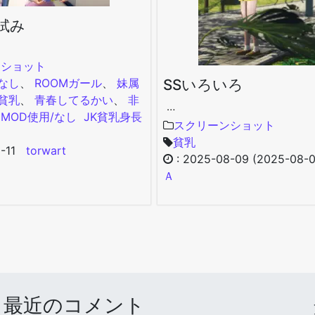
試み
ンショット
/なし
、
ROOMガール
、
妹属
SSいろいろ
貧乳
、
青春してるかい
、
非
…
MOD使用/なし
JK
貧乳
身長
スクリーンショット
貧乳
-11
torwart
:
2025-08-09
(2025-08-
Ａ
最近のコメント