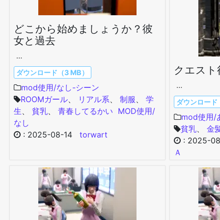
どこから始めましょうか？彼
女と過去
…
クエスト
ダウンロード（3 MB）
…
mod使用/なし-シーン
ROOMガール
、
リアル系
、
制服
、
学
ダウンロード（
生
、
貧乳
、
青春してるかい
MOD使用/
mod使用
なし
貧乳
、
金
:
2025-08-14
torwart
:
2025-08
Ａ