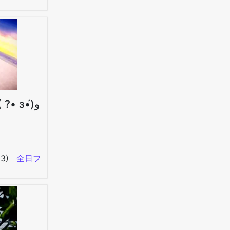
貧乳のどこが悪い！ ٩( ?•̀ з•́)و
03)
全日フ