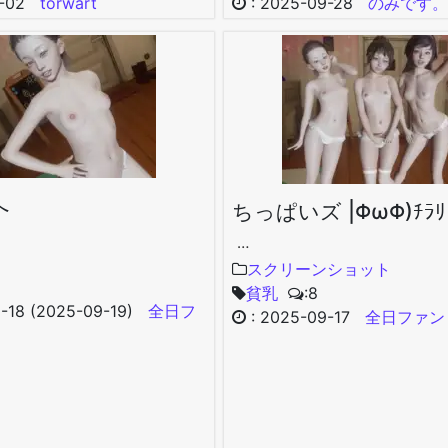
-02
torwart
:
2025-09-28
のみです。
へ
ちっぱいズ |ΦωΦ)ﾁﾗﾘ
…
スクリーンショット
貧乳
:8
-18
(2025-09-19)
全日フ
:
2025-09-17
全日ファン