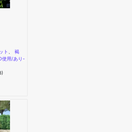
ット
、
褐
D使用/あり-
3)