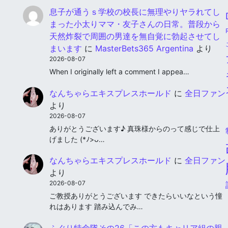
息子が通うｓ学校の校長に無理やりヤラれてし
まった小太りママ・友子さんの日常。普段から
天然炸裂で周囲の男達を無自覚に勃起させてし
まいます
に
MasterBets365 Argentina
より
2026-08-07
When I originally left a comment I appea…
なんちゃらエキスプレスホールド
に
全日ファン
より
2026-08-07
ありがとうございます♪ 真珠様からのって感じで仕上
げました (*ﾉ>ᴗ…
なんちゃらエキスプレスホールド
に
全日ファン
より
2026-08-07
ご教授ありがとうございます できたらいいなという憧
れはあります 踏み込んでみ…
ふぐり特命隊その26「この方もキャリア組の親