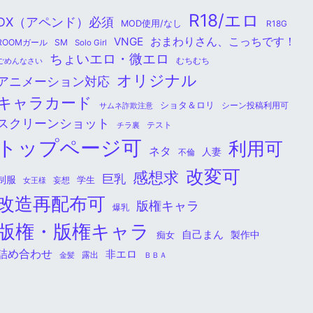
R18/エロ
DX（アペンド）必須
MOD使用/なし
R18G
おまわりさん、こっちです！
VNGE
ROOMガール
SM
Solo Girl
ちょいエロ・微エロ
ごめんなさい
むちむち
オリジナル
アニメーション対応
キャラカード
ショタ＆ロリ
シーン投稿利用可
サムネ詐欺注意
スクリーンショット
チラ裏
テスト
トップページ可
利用可
ネタ
人妻
不倫
改変可
感想求
巨乳
制服
学生
女王様
妄想
改造再配布可
版権キャラ
爆乳
版権・版権キャラ
自己まん
痴女
製作中
詰め合わせ
非エロ
金髪
露出
ＢＢＡ