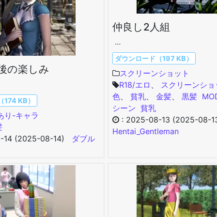
仲良し2人組
…
ダウンロード（197 KB）
後の楽しみ
スクリーンショット
R18/エロ
、
スクリーンショ
色
、
貧乳
、
金髪
、
黒髪
MO
174 KB）
シーン
貧乳
/あり-キャラ
:
2025-08-13
(2025-08-1
髪
Hentai_Gentleman
-14
(2025-08-14)
ダブル