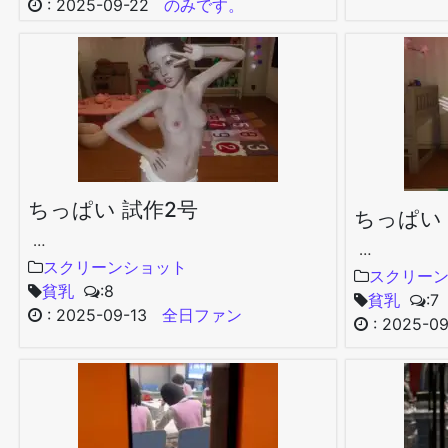
:
2025-09-22
のみです。
ちっぱい 試作2号
ちっぱい 
…
…
スクリーンショット
スクリー
貧乳
:8
貧乳
:7
:
2025-09-13
全日ファン
:
2025-09