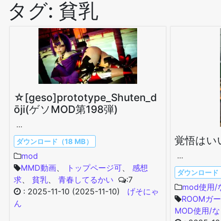
タグ:
貧乳
☆[geso]prototype_Shuten_d
ōji(ゲソMOD第198弾)
…
覚悟はい
ダウンロード（18 MB）
…
mod
MMD動画
、
トップページ可
、
感想
ダウンロード（
求
、
貧乳
、
青春してるかい
:7
mod使用
:
2025-11-10
(2025-11-10)
げそにゃ
ROOMガ
ん
MOD使用/