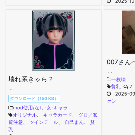
:
2025-10
007さん
…
壊れ系きゃら？
一枚絵
貧乳
:7
…
:
2025-09
ダウンロード（150 KB）
ァン
mod使用/なし-女-キャラ
オリジナル
、
キャラカード
、
グロ／閲
覧注意
、
ツインテール
、
自己まん
、
貧
乳