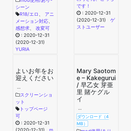
mod使用/あり-
です！
シーン
:
2020-12-31
R18/エロ
、
アニ
(2020-12-31)
ゲ
メーション対応
、
ストユーザー
感想求
、
改変可
:
2020-12-31
(2020-12-31)
YURIA
よいお年をお
Mary Saotom
迎えください
e – Kakegurui
/ 早乙女 芽亜
…
里 賭ケグル
スクリーンショ
イ
ット
…
トップページ
可
ダウンロード（4
:
2020-12-31
MB）
(2020-12-31)
m