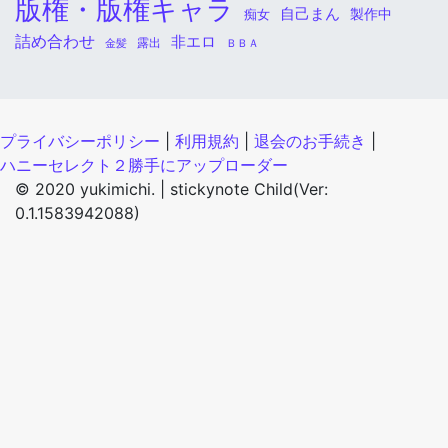
版権・版権キャラ
自己まん
痴女
製作中
詰め合わせ
非エロ
金髪
露出
ＢＢＡ
プライバシーポリシー
|
利用規約
|
退会のお手続き
|
ハニーセレクト２勝手にアップローダー
© 2020 yukimichi. |
stickynote Child(Ver:
0.1.1583942088)