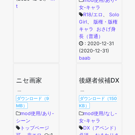
mod使用/あり-
t
女-キャラ
R18/エロ
、
Solo
Girl
、
版権・版権
キャラ
おさげ
身
長（普通）
:
2020-12-31
(2020-12-31)
baab
ニセ画家
後継者候補DX
…
…
ダウンロード（9
ダウンロード（150
MB）
KB）
mod使用/あり-
mod使用/なし-
シーン
女-キャラ
トップページ
DX（アペンド）