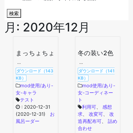
検索
月:
2020年12月
まっちょちょ
冬の装い2色
…
…
ダウンロード（143
ダウンロード（141
KB）
KB）
mod使用/あり-
mod使用/あり-
女-キャラ
女-コーディネー
テスト
ト
:
2020-12-31
利用可
、
感想
(2020-12-31)
お
求
、
改変可
、
改
風呂ーダー
造再配布可
、
詰め
合わせ