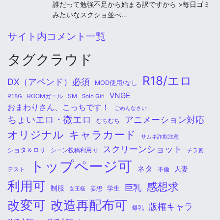
誰だって勉強不足から始まる訳ですから >毎日ゴミ
みたいなスクショ並べ…
サイト内コメント一覧
タグクラウド
R18/エロ
DX（アペンド）必須
MOD使用/なし
VNGE
ROOMガール
SM
R18G
Solo Girl
おまわりさん、こっちです！
ごめんなさい
ちょいエロ・微エロ
アニメーション対応
むちむち
オリジナル
キャラカード
サムネ詐欺注意
スクリーンショット
ショタ＆ロリ
シーン投稿利用可
チラ裏
トップページ可
ネタ
人妻
不倫
テスト
利用可
感想求
巨乳
制服
学生
女王様
妄想
改変可
改造再配布可
版権キャラ
爆乳