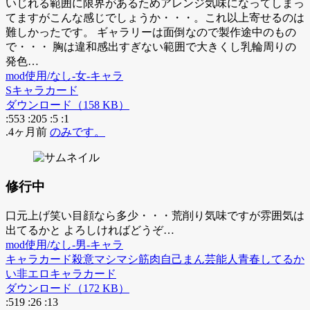
いじれる範囲に限界があるためアレンジ気味になってしまっ
てますがこんな感じでしょうか・・・。これ以上寄せるのは
難しかったです。 ギャラリーは面倒なので製作途中のもの
で・・・ 胸は違和感出すぎない範囲で大きくし乳輪周りの
発色…
mod使用/なし-女-キャラ
S
キャラカード
ダウンロード（158 KB）
:553
:205
:5
:1
.4ヶ月前
のみです。
修行中
口元上げ笑い目顔なら多少・・・荒削り気味ですが雰囲気は
出てるかと よろしければどうぞ…
mod使用/なし-男-キャラ
キャラカード
殺意マシマシ
筋肉
自己まん
芸能人
青春してるか
い
非エロ
キャラカード
ダウンロード（172 KB）
:519
:26
:13