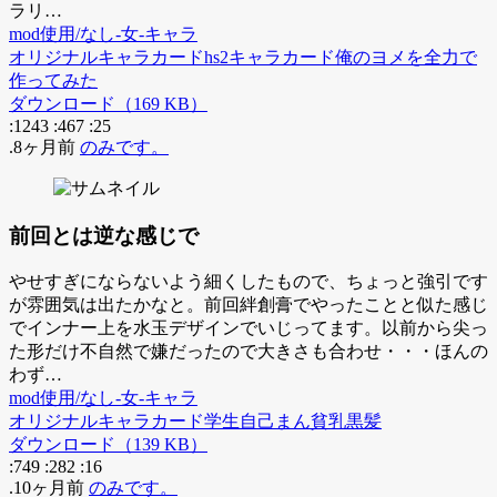
ラリ…
mod使用/なし-女-キャラ
オリジナル
キャラカード
hs2
キャラカード
俺のヨメを全力で
作ってみた
ダウンロード（169 KB）
:1243
:467
:25
.8ヶ月前
のみです。
前回とは逆な感じで
やせすぎにならないよう細くしたもので、ちょっと強引です
が雰囲気は出たかなと。前回絆創膏でやったことと似た感じ
でインナー上を水玉デザインでいじってます。以前から尖っ
た形だけ不自然で嫌だったので大きさも合わせ・・・ほんの
わず…
mod使用/なし-女-キャラ
オリジナル
キャラカード
学生
自己まん
貧乳
黒髪
ダウンロード（139 KB）
:749
:282
:16
.10ヶ月前
のみです。