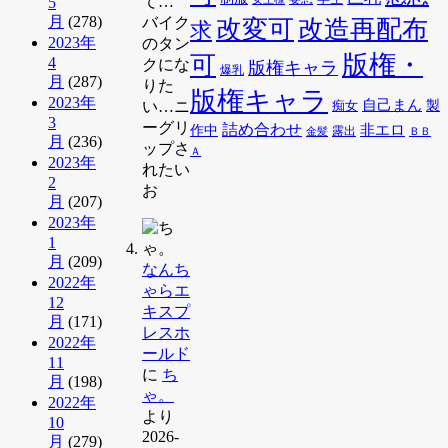
て…
5
月
(278)
改変可
バイク
改造再配布
求
2023年
のタン
版権・
可
4
クにな
版権キャラ
爆乳
月
(287)
りた
版権キャラ
2023年
自己まん
痴女
製
い…ニ
3
ーグリ
詰め合わせ
非エロ
作中
金髪
露出
ＢＢ
月
(236)
ップさ
Ａ
2023年
れたい
2
お
月
(207)
2023年
1
月
(209)
なんち
2022年
ゃらエ
12
キスプ
月
(171)
レスホ
2022年
ールド
11
に
ち
月
(198)
ゃ。
2022年
より
10
2026-
月
(279)