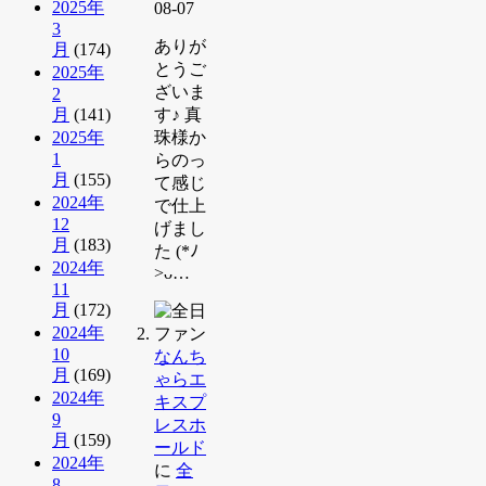
2025年
08-07
3
ありが
月
(174)
とうご
2025年
ざいま
2
月
(141)
す♪ 真
2025年
珠様か
1
らのっ
月
(155)
て感じ
2024年
で仕上
12
げまし
月
(183)
た (*ﾉ
2024年
>ᴗ…
11
月
(172)
2024年
10
なんち
月
(169)
ゃらエ
2024年
キスプ
9
レスホ
月
(159)
ールド
2024年
に
全
8