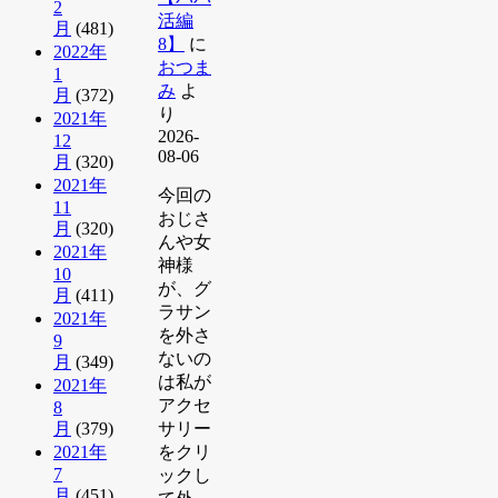
2
活編
月
(481)
8】
に
2022年
おつま
1
み
よ
月
(372)
り
2021年
2026-
12
08-06
月
(320)
2021年
今回の
11
おじさ
月
(320)
んや女
2021年
神様
10
が、グ
月
(411)
ラサン
2021年
を外さ
9
ないの
月
(349)
は私が
2021年
アクセ
8
月
(379)
サリー
2021年
をクリ
7
ックし
月
(451)