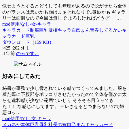
似せようとするとどうしても無理があるので脱がせたら全体
のバランスは悪いかも顔はまぁそれなりで..微妙かも ギャラ
リーは面倒なので今回は無しで よろしければどうぞ …
mod使用/なし-女-キャラ
キャラカード
制服
巨乳
版権キャラ
自己まん
青春してるかい
キ
ャラカード
巨乳
ダウンロード（159 KB）
:425
:202
:4
:1
.1年前
のみです。
好みにしてみた
秘書か事務で少し脅されている感でつくってみました。服を
着た際に下腹部をポッコリさせたかったので全体を僅かに太
らせ違和感が少ない範囲でいじり そろそろ目立ってき
た！！ な感じにしてます。 デレさせるとつまらないので嫌
悪ロッ…
mod使用/なし-女-キャラ
メガネが本体
巨乳
母乳
社長の嫁
自己まん
キャラカード