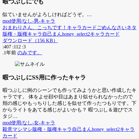
暇つぶしにでも
似ていませんがよろしければどうぞ。…
mod使用/なし-男-キャラ
おまわりさん、こっちです！
キャラカード
ごめんなさい
ネタ
版権・版権キャラ
自己まん
honey_select2
キャラカード
ダウンロード（156 KB）
:407
:112
:3
.1年前
のみです。
暇つぶしにSS用に作ったキャラ
暇つぶしに例のシーンでも作ってみようかと思い作成したキ
ャラです。 体をよせ顔や目はあまり似せられなかったので
頬の感じやもっちりした感じを似せて作ったつもりです。下
からライトをあてる感じがよいかも？ 暇つぶし＆遊びでス
タジ…
mod使用/なし-女-キャラ
殺意マシマシ
版権・版権キャラ
自己まん
honey_select2
キャラ
カード