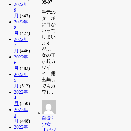
08-07
2022年
9
手元の
月
(343)
ターボ
2022年
に目が
8
いって
月
(427)
しまい
2022年
ます
7
が…
月
(446)
女の子
2022年
が超カ
6
ワイ
月
(482)
イ…露
2022年
出無し
5
月
(512)
でもカ
2022年
ワｲ…
4
月
(550)
2022年
3
自撮り
月
(448)
少女
2022年
【パパ