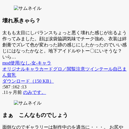
壊れ系きゃら？
太もも太目にしバランスちょっと悪く壊れた感じが出るよう
作ってみました。顔は涙袋協調気味でチーク強め、衣装は絆
創膏でズレて色が変わった跡の感じにしたかったのでいい感
じにはなったかなと。地下アイドルやトー〇にいそうな？
いら…
mod使用/なし-女-キャラ
オリジナル
キャラカード
グロ／閲覧注意
ツインテール
自己ま
ん
貧乳
ダウンロード（150 KB）
:587
:162
:13
.11ヶ月前
のみです。
まぁ こんなものでしょう
面倒なのでギャラリーは制作中のを適当に・・・。 お尻や