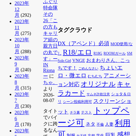
ふぐり
2023年
特命隊
12
その
月
(292)
26「こ
2023年
の方も
11
タグクラウド
月
(275)
キャリ
2023年
ア組の
DX（アペンド）必須
MOD使用/な
10
親方日
R18/エロ
月
(288)
の丸で
し
R18G
ROOMガール
SM
2023年
す」ー
VNGE
おまわりさん、こっ
Solo Girl
9
IN
ちょいエ
ちです！
ごめんなさい
月
(240)
Riona
ロ・微エロ
アニメーシ
2023年
ー
に
むちむち
8
ちゃ。
オリジナル
キャ
ョン対応
月
(315)
より
ラカード
2023年
ショタ＆ロ
サムネ詐欺注意
2026-
7
08-07
スクリーンショ
リ
シーン投稿利用可
月
(230)
トップペ
タイト
ット
2023年
チラ裏
テスト
でバイ
6
ージ可
利用
クに跨
ネタ
月
(178)
人妻
不倫
るなん
2023年
可
感想
巨乳
制服
学生
女王様
妄想