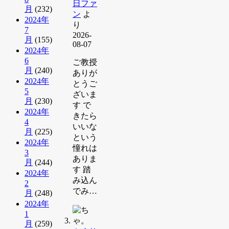
日ファ
月
(232)
ン
よ
2024年
り
7
2026-
月
(155)
08-07
2024年
6
ご教授
月
(240)
ありが
2024年
とうご
5
ざいま
月
(230)
す で
2024年
きたら
4
いいな
月
(225)
という
2024年
憧れは
3
ありま
月
(244)
す 踏
2024年
み込ん
2
でみ…
月
(248)
2024年
1
月
(259)