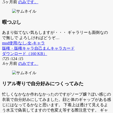
.5ヶ月前
のみです。
暇つぶし
あまり似てない気もしますが・・・ ギャラリーも面倒なの
で無しで よろしければどうぞ…
mod使用/なし-女-キャラ
版権・版権キャラ
自己まん
キャラカード
ダウンロード（160 KB）
:725
:124
:15
.6ヶ月前
のみです。
リアル寄りで自分好みにつくってみた
忙しくなかなか作れなかったのですがソープ嬢？ぽい感じの
衣装で自分好みにしてみました。顔と体のギャップがある感
じにはなってるかなと思います。 下着上は透けて見えるよ
う水玉で偽装してますので色変え等する際注意です。 ギャ