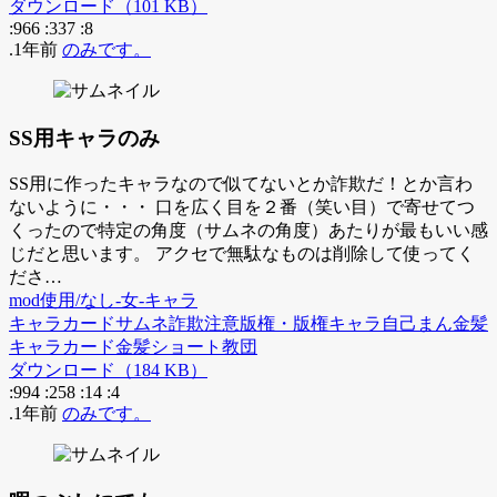
ダウンロード（101 KB）
:966
:337
:8
.1年前
のみです。
SS用キャラのみ
SS用に作ったキャラなので似てないとか詐欺だ！とか言わ
ないように・・・ 口を広く目を２番（笑い目）で寄せてつ
くったので特定の角度（サムネの角度）あたりが最もいい感
じだと思います。 アクセで無駄なものは削除して使ってく
ださ…
mod使用/なし-女-キャラ
キャラカード
サムネ詐欺注意
版権・版権キャラ
自己まん
金髪
キャラカード
金髪ショート教団
ダウンロード（184 KB）
:994
:258
:14
:4
.1年前
のみです。