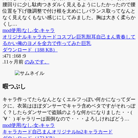
腰回りに少し駄肉つきダルく見えるようにしたかったので腰
位置を下げ微調整で付け根を太めにしバランス取ってなんと
なく見えなくもない感じにしてみました。胸は大きく柔らか
くし…
mod使用/なし-女-キャラ
オリジナル
キャラカード
コスプレ
巨乳
獣耳
自己まん
青春して
るかい
俺のヨメを全力で作ってみた
巨乳
ダウンロード（188 KB）
:471
:168
:9
.11ヶ月前
のみです。
暇つぶし
キャラ作ってたらなんとなくエルフっぽい何かになってダー
クに。衣装はほぼダンサーでキャラ含めベタですがそれっぽ
く？したらダンサーで盗賊のような何かになりました・・(
´∀｀ ) ギャラリーは面倒なので・・・よろしければどう…
mod使用/なし-女-キャラ
キャラカード
自己まん
オリジナル
hs2
キャラカード