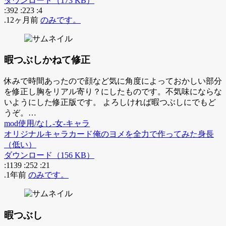
ダウンロード（173 KB）
:392
:223
:4
.12ヶ月前
のみです。
暇つぶしかねて修正
休みで時間あったので顔など気に角度によっておかしい部分
を修正し胸をリアル寄り？にしたものです。不気味にならな
いようにした修正版です。 よろしければ暇つぶしにでもど
うぞ。…
mod使用/なし-女-キャラ
オリジナル
キャラカード
俺のヨメを全力で作ってみた
身長
（低い）
ダウンロード（156 KB）
:1139
:252
:21
.1年前
のみです。
暇つぶし