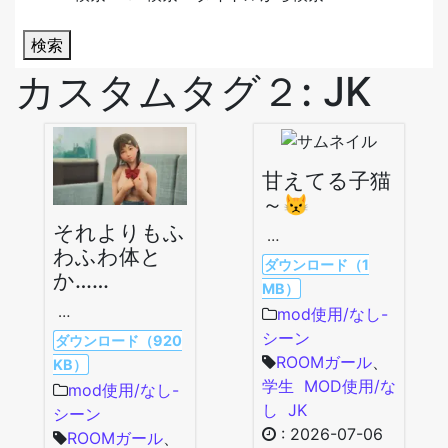
検索
カスタムタグ２:
JK
甘えてる子猫
～😾
それよりもふ
…
わふわ体と
ダウンロード（1
か……
MB）
…
mod使用/なし-
シーン
ダウンロード（920
ROOMガール
、
KB）
学生
MOD使用/な
mod使用/なし-
し
JK
シーン
:
2026-07-06
ROOMガール
、