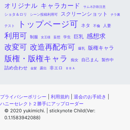
オリジナル
キャラカード
サムネ詐欺注意
スクリーンショット
ショタ＆ロリ
シーン投稿利用可
チラ裏
トップページ可
ネタ
人妻
不倫
テスト
利用可
感想求
巨乳
制服
学生
女王様
妄想
改変可
改造再配布可
版権キャラ
爆乳
版権・版権キャラ
自己まん
痴女
製作中
詰め合わせ
非エロ
金髪
露出
ＢＢＡ
プライバシーポリシー
|
利用規約
|
退会のお手続き
|
ハニーセレクト２勝手にアップローダー
© 2020 yukimichi. |
stickynote Child(Ver:
0.1.1583942088)