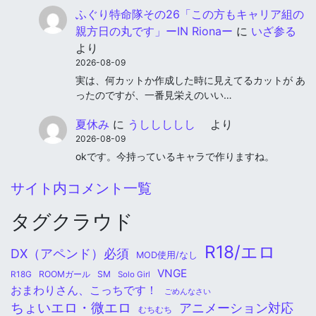
ふぐり特命隊その26「この方もキャリア組の
親方日の丸です」ーIN Rionaー
に
いざ参る
より
2026-08-09
実は、何カットか作成した時に見えてるカットが あ
ったのですが、一番見栄えのいい…
夏休み
に
うししししし
より
2026-08-09
okです。今持っているキャラで作りますね。
サイト内コメント一覧
タグクラウド
R18/エロ
DX（アペンド）必須
MOD使用/なし
VNGE
ROOMガール
SM
R18G
Solo Girl
おまわりさん、こっちです！
ごめんなさい
ちょいエロ・微エロ
アニメーション対応
むちむち