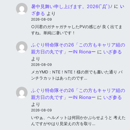
暑中見舞い申し上げます。2026(ﾟДﾟ)ﾉ
に
い
ざ参る
より
2026-08-09
○川君のガチャガチャしたPVの感じが 良く出てま
すね。単純に凄いです！
ふぐり特命隊その26「この方もキャリア組の
親方日の丸です」ーIN Rionaー
に
いざ参る
より
2026-08-09
メカYMD：NTE！NTE！様の所でも書いた通り パ
ンチラカットはあったのです…
ふぐり特命隊その26「この方もキャリア組の
親方日の丸です」ーIN Rionaー
に
いざ参る
より
2026-08-09
いやぁ、ヘルメットは何回かかぶらせようと 考えた
んですがやはり見栄えの方を取り…