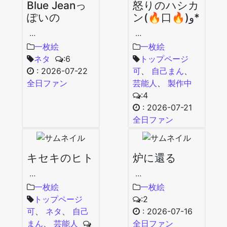
Blue Jeanっ
怒りのハシカ
ぽいの
ン(🔥口🔥)و*
…
…
一枚絵
一枚絵
ネタ
:6
トップページ
:
2026-07-22
可
、
自己まん
、
全日ファン
芸能人
、
製作中
:4
:
2026-07-21
全日ファン
キセキのヒト
炉に還る
…
…
一枚絵
一枚絵
トップページ
:2
可
、
ネタ
、
自己
:
2026-07-16
まん
、
芸能人
全日ファン