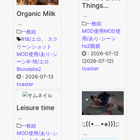
Things…
Organic Milk
…
一枚絵
…
MOD使用
MOD使
一枚絵
用/あり-シーン
R18/エロ
、
スク
hs2
眼鏡
リーンショット
:
2026-07-12
MOD使用/あり-シ
(2026-07-12)
ーン
R-18/エロ
toaster
Blonde
hs2
:
2026-07-13
toaster
Leisure time
…
:;((•﹏•๑)));:
一枚絵
MOD使用/あり-シ
…