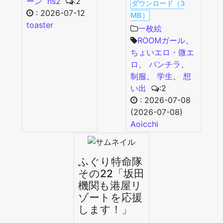
ーン
hs2
:2
ダウンロード（3
:
2026-07-12
MB）
toaster
一枚絵
ROOMガール
、
ちょいエロ・微エ
ロ
、
パンチラ
、
制服
、
学生
、
想
い出
:2
:
2026-07-08
(2026-07-08)
Aoicchi
ふぐり特命隊
その22「坂田
機関も港屋リ
ゾートを応援
します！」