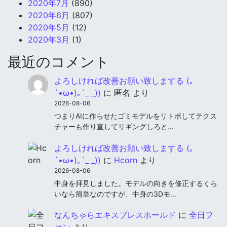
2020年7月
(890)
2020年6月
(807)
2020年5月
(12)
2020年3月
(1)
最近のコメント
よろしければ改善お願い致しまする (｡
´•ω•)｡´_ _))
に
匿名
より
2026-08-06
つまりAIに作らせたゴミモデルをリトポしてテクス
チャーも作り直してリギングしろと…
よろしければ改善お願い致しまする (｡
´•ω•)｡´_ _))
に
Hcorn
より
2026-08-06
中身を拝見しました。モデルの向きを修正するくら
いなら簡単なのですが、中身の3Dモ…
なんちゃらエキスプレスホールド
に
全日フ