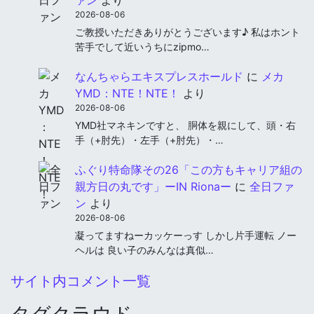
ァン
より
2026-08-06
ご教授いただきありがとうございます♪ 私はホント
苦手でして近いうちにzipmo…
なんちゃらエキスプレスホールド
に
メカ
YMD：NTE！NTE！
より
2026-08-06
YMD社マネキンですと、 胴体を親にして、頭・右
手（+肘先）・左手（+肘先）・…
ふぐり特命隊その26「この方もキャリア組の
親方日の丸です」ーIN Rionaー
に
全日ファ
ン
より
2026-08-06
凝ってますねーカッケーっす しかし片手運転 ノー
ヘルは 良い子のみんなは真似…
サイト内コメント一覧