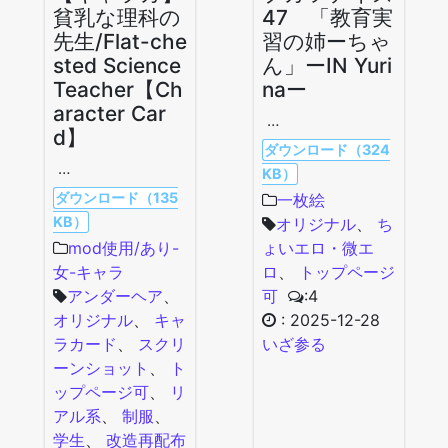
貧乳な理科の
47 「教育実
先生/Flat-che
習の姉ーちゃ
sted Science
ん」ーIN Yuri
Teacher【Ch
naー
aracter Car
…
d】
ダウンロード（324
…
KB）
ダウンロード（135
一枚絵
KB）
オリジナル
、
ち
mod使用/あり-
ょいエロ・微エ
女-キャラ
ロ
、
トップページ
アンダーヘア
、
可
:4
オリジナル
、
キャ
:
2025-12-28
ラカード
、
スクリ
いざ参る
ーンショット
、
ト
ップページ可
、
リ
アル系
、
制服
、
学生
、
改造再配布