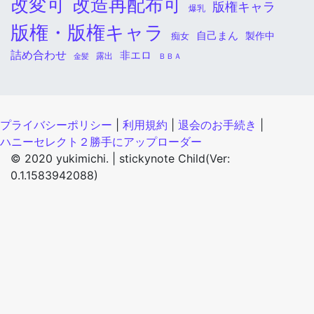
改変可
改造再配布可
版権キャラ
爆乳
版権・版権キャラ
自己まん
痴女
製作中
詰め合わせ
非エロ
金髪
露出
ＢＢＡ
プライバシーポリシー
|
利用規約
|
退会のお手続き
|
ハニーセレクト２勝手にアップローダー
© 2020 yukimichi. |
stickynote Child(Ver:
0.1.1583942088)