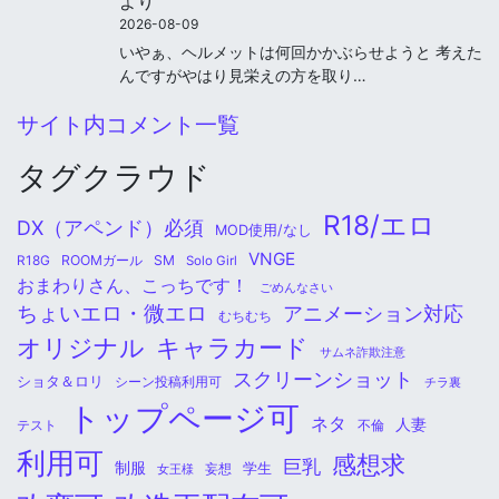
より
2026-08-09
いやぁ、ヘルメットは何回かかぶらせようと 考えた
んですがやはり見栄えの方を取り…
サイト内コメント一覧
タグクラウド
R18/エロ
DX（アペンド）必須
MOD使用/なし
VNGE
ROOMガール
SM
R18G
Solo Girl
おまわりさん、こっちです！
ごめんなさい
ちょいエロ・微エロ
アニメーション対応
むちむち
オリジナル
キャラカード
サムネ詐欺注意
スクリーンショット
ショタ＆ロリ
シーン投稿利用可
チラ裏
トップページ可
ネタ
人妻
不倫
テスト
利用可
感想求
巨乳
制服
学生
女王様
妄想