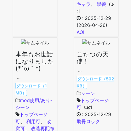
キャラ
、
黒髪
:1
:
2025-12-29
(2026-04-26)
AOI
本年もお世話
こたつの天
になりました
使！
(*´ω｀*)
…
…
ダウンロード（502
ダウンロード（1
KB）
MB）
シーン
mod使用/あり-
トップページ
シーン
可
:1
トップページ
:
2025-12-29
可
、
利用可
、
改
肋骨ロック
変可
、
改造再配布