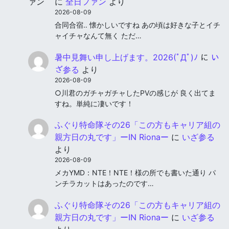
に
全日ファン
より
2026-08-09
合同合宿‥ 懐かしいですね あの頃は好きな子とイチ
ャイチャなんて無く ただ…
暑中見舞い申し上げます。2026(ﾟДﾟ)ﾉ
に
い
ざ参る
より
2026-08-09
○川君のガチャガチャしたPVの感じが 良く出てま
すね。単純に凄いです！
ふぐり特命隊その26「この方もキャリア組の
親方日の丸です」ーIN Rionaー
に
いざ参る
より
2026-08-09
メカYMD：NTE！NTE！様の所でも書いた通り パ
ンチラカットはあったのです…
ふぐり特命隊その26「この方もキャリア組の
親方日の丸です」ーIN Rionaー
に
いざ参る