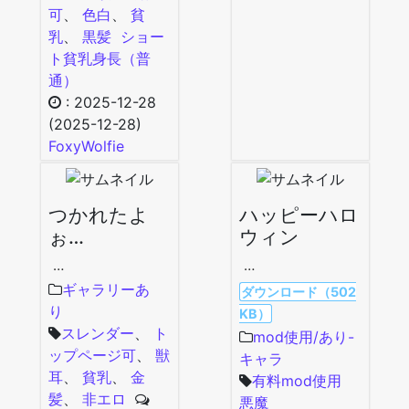
可
、
色白
、
貧
乳
、
黒髪
ショー
ト
貧乳
身長（普
通）
:
2025-12-28
(2025-12-28)
FoxyWolfie
つかれたよ
ハッピーハロ
ぉ…
ウィン
…
…
ギャラリーあ
ダウンロード（502
り
KB）
スレンダー
、
ト
mod使用/あり-
ップページ可
、
獣
キャラ
耳
、
貧乳
、
金
有料mod使用
髪
、
非エロ
悪魔