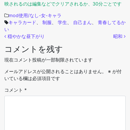
映されるのは編集などでクリアされるか、30分ごとです
mod使用/なし-女-キャラ
キャラカード
、
制服
、
学生
、
自己まん
、
青春してるか
い
投稿ナビゲーション
穏やかな昼下がり
昭和
コメントを残す
現在コメント投稿が一部制限されています
メールアドレスが公開されることはありません。
※
が付
いている欄は必須項目です
コメント
*