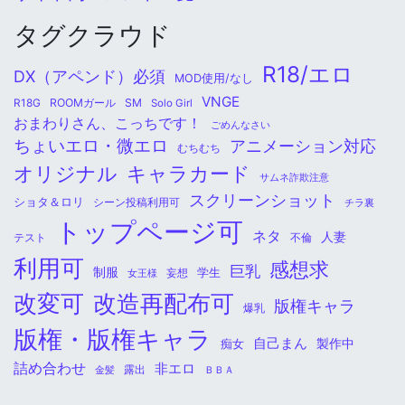
タグクラウド
R18/エロ
DX（アペンド）必須
MOD使用/なし
VNGE
ROOMガール
SM
R18G
Solo Girl
おまわりさん、こっちです！
ごめんなさい
ちょいエロ・微エロ
アニメーション対応
むちむち
オリジナル
キャラカード
サムネ詐欺注意
スクリーンショット
ショタ＆ロリ
シーン投稿利用可
チラ裏
トップページ可
ネタ
人妻
不倫
テスト
利用可
感想求
巨乳
制服
学生
女王様
妄想
改変可
改造再配布可
版権キャラ
爆乳
版権・版権キャラ
自己まん
痴女
製作中
詰め合わせ
非エロ
金髪
露出
ＢＢＡ