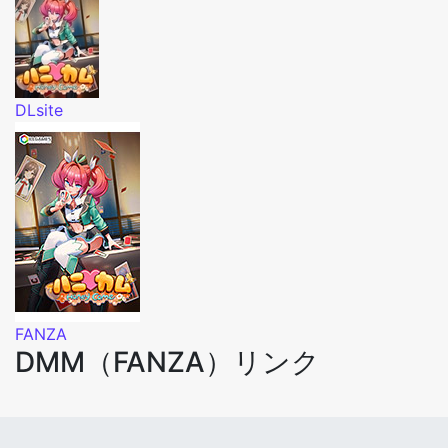
DLsite
FANZA
DMM（FANZA）リンク