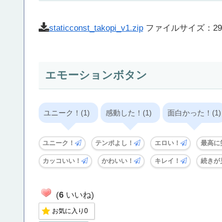
staticconst_takopi_v1.zip
ファイルサイズ：290
エモーションボタン
ユニーク！(1)
感動した！(1)
面白かった！(1)
ユニーク！
テンポよし！
エロい！
最高に
カッコいい！
かわいい！
キレイ！
続きが
(
6
いいね)
お気に入り
0