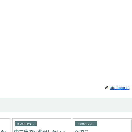
staticconst
mod使用/なし
mod使用/なし
とか
中二病でも恋がしたい／
なでこ