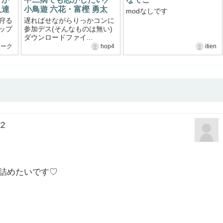
人達
小鳥遊 六花・富樫 勇太
modなしです
狩る
遅ればせながらりっかコンに
ップ
参加デス(そんなものは無い)
ダウンロードファイ...
マーク
hop4
itien
22
詰めたいです♡