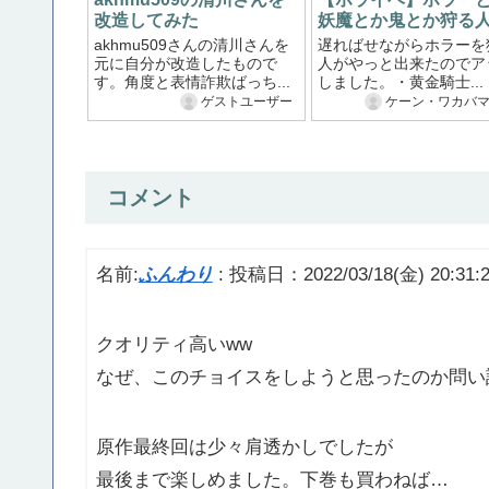
改造してみた
妖魔とか鬼とか狩る
akhmu509さんの清川さんを
遅ればせながらホラーを
元に自分が改造したもので
人がやっと出来たのでア
す。角度と表情詐欺ばっち...
しました。・黄金騎士...
ゲストユーザー
ケーン・ワカバ
コメント
名前:
ふんわり
:
投稿日：2022/03/18(金) 20:31:
クオリティ高いww
なぜ、このチョイスをしようと思ったのか問い
原作最終回は少々肩透かしでしたが
最後まで楽しめました。下巻も買わねば…