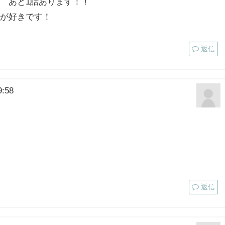
 あと1話あります！！
が好きです！
返信
:58
返信