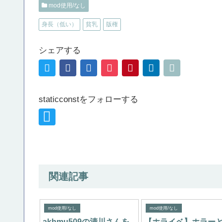
mod使用/なし
身長（低い）
貧乳
版権
シェアする
staticconstをフォローする
関連記事
mod使用/なし
mod使用/なし
akhmu509の清川さんを
【ホライベ】ホラー