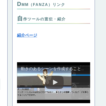
D
MM（FANZA）リンク
自
作ツールの宣伝・紹介
紹介ページ
動きのあるシーンを作成することのできる自作の３Dスタジオツール、Crend紹介動画_Part1