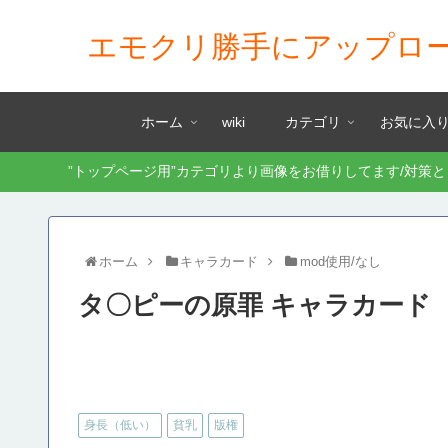
エモクリ勝手にアップロ
ホーム
wiki
カテゴリ
お気に入
”トップページ用”カテゴリより画像をお借りしてます/対策
ホーム
キャラカード
mod使用/なし
タ〇ピーの原罪 キャラカード
身長（低い）
貧乳
版権