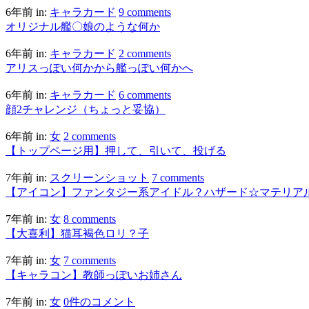
6年前
in:
キャラカード
9 comments
オリジナル艦〇娘のような何か
6年前
in:
キャラカード
2 comments
アリスっぽい何かから艦っぽい何かへ
6年前
in:
キャラカード
6 comments
顔2チャレンジ（ちょっと妥協）
6年前
in:
女
2 comments
【トップページ用】押して、引いて、投げる
7年前
in:
スクリーンショット
7 comments
【アイコン】ファンタジー系アイドル？ハザード☆マテリア
7年前
in:
女
8 comments
【大喜利】猫耳褐色ロリ？子
7年前
in:
女
7 comments
【キャラコン】教師っぽいお姉さん
7年前
in:
女
0件のコメント