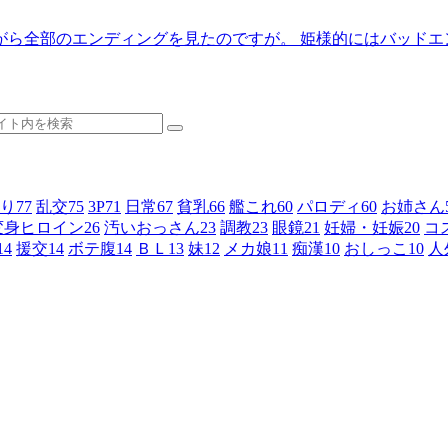
がら全部のエンディングを見たのですが。 姫様的にはバッドエ
り
77
乱交
75
3P
71
日常
67
貧乳
66
艦これ
60
パロディ
60
お姉さん
変身ヒロイン
26
汚いおっさん
23
調教
23
眼鏡
21
妊婦・妊娠
20
コ
14
援交
14
ボテ腹
14
ＢＬ
13
妹
12
メカ娘
11
痴漢
10
おしっこ
10
人