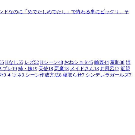
ンドなのに「めでたしめでたし」で終わる事にビックリ。そ
55
Hなし
55
レズ
52
Hシーン
48
おねショタ
45
輪姦
44
羞恥
38
姉
スプレ
19
姉・妹
19
天使
18
悪魔
18
メイドさん
18
お風呂
17
近親
外
9
キツネ
9
シーン作成方法
8
寝取らせ
7
シンデレラガールズ
7