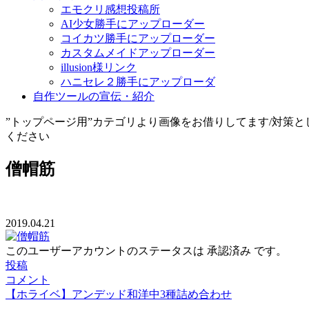
エモクリ感想投稿所
AI少女勝手にアップローダー
コイカツ勝手にアップローダー
カスタムメイドアップローダー
illusion様リンク
ハニセレ２勝手にアップローダ
自作ツールの宣伝・紹介
”トップページ用”カテゴリより画像をお借りしてます/対策
ください
僧帽筋
2019.04.21
このユーザーアカウントのステータスは 承認済み です。
投稿
コメント
【ホライベ】アンデッド和洋中3種詰め合わせ