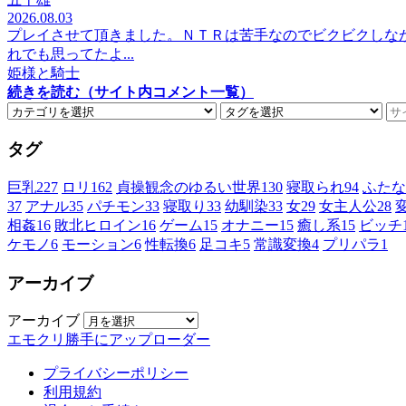
2026.08.03
プレイさせて頂きました。ＮＴＲは苦手なのでビクビクしな
れでも思ってたよ...
姫様と騎士
続きを読む（サイト内コメント一覧）
タグ
巨乳
227
ロリ
162
貞操観念のゆるい世界
130
寝取られ
94
ふたな
37
アナル
35
パチモン
33
寝取り
33
幼馴染
33
女
29
女主人公
28
相姦
16
敗北ヒロイン
16
ゲーム
15
オナニー
15
癒し系
15
ビッチ
ケモノ
6
モーション
6
性転換
6
足コキ
5
常識変換
4
プリパラ
1
アーカイブ
アーカイブ
エモクリ勝手にアップローダー
プライバシーポリシー
利用規約