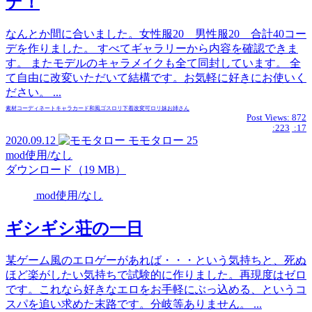
デ！
なんとか間に合いました。女性服20 男性服20 合計40コー
デを作りました。 すべてギャラリーから内容を確認できま
す。 またモデルのキャラメイクも全て同封しています。 全
て自由に改変いただいて結構です。お気軽に好きにお使いく
ださい。 ...
素材
コーディネート
キャラカード
和風
ゴスロリ
下着
改変可
ロリ
妹
お姉さん
Post Views:
872
:223
:17
2020.09.12
モモタロー
25
mod使用/なし
ダウンロード（19 MB）
mod使用/なし
ギシギシ荘の一日
某ゲーム風のエロゲーがあれば・・・という気持ちと、死ぬ
ほど楽がしたい気持ちで試験的に作りました。再現度はゼロ
です。これなら好きなエロをお手軽にぶっ込める、というコ
スパを追い求めた末路です。分岐等ありません。 ...