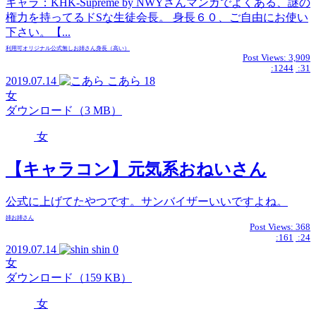
キャラ：KHK-Supreme by NWYさんマンガでよくある、謎の
権力を持ってるドSな生徒会長。 身長６０、ご自由にお使い
下さい。【...
利用可
オリジナル
公式無し
お姉さん
身長（高い）
Post Views:
3,909
:1244
:31
2019.07.14
こあら
18
女
ダウンロード（3 MB）
女
【キャラコン】元気系おねいさん
公式に上げてたやつです。サンバイザーいいですよね。
姉
お姉さん
Post Views:
368
:161
:24
2019.07.14
shin
0
女
ダウンロード（159 KB）
女