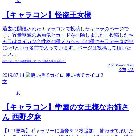
女
【キャラコン】怪盗王女様
過去に開催されたキャラコンで投稿したキャラのページで
す。容量削減の為画像とカードを排除しました。投稿したキ
ャラはコイカツ全性格44種メカヘッド44種キャラデータの中
にoo1という名前で入っています。ページは投稿して頂いた
コメ...
利用可
オリジナル
調教
変身ヒロイン
お姉さん
身長（高い）
Post Views:
978
:275
:25
2019.07.14
使い捨てカイロ
2
女
女
【キャラコン】学園の女王様なお姉さ
ん 西野夕麻
【1.11更新】ギャラリーに画像を２枚追加。 使わせて頂いた