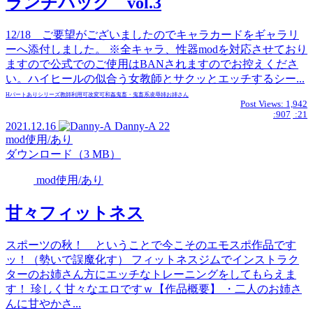
ランチパック vol.3
12/18 ご要望がございましたのでキャラカードをギャラリ
ーへ添付しました。 ※全キャラ、性器modを対応させており
ますので公式でのご使用はBANされますのでお控えくださ
い。ハイヒールの似合う女教師とサクッとエッチするシー...
Hパートあり
シリーズ
教師
利用可
改変可
和姦
鬼畜・鬼畜系
凌辱
姉
お姉さん
Post Views:
1,942
:907
:21
2021.12.16
Danny-A
22
mod使用/あり
ダウンロード（3 MB）
mod使用/あり
甘々フィットネス
スポーツの秋！ ということで今こそのエモスポ作品です
ッ！（勢いで誤魔化す） フィットネスジムでインストラク
ターのお姉さん方にエッチなトレーニングをしてもらえま
す！ 珍しく甘々なエロですｗ【作品概要】 ・二人のお姉さ
んに甘やかさ...