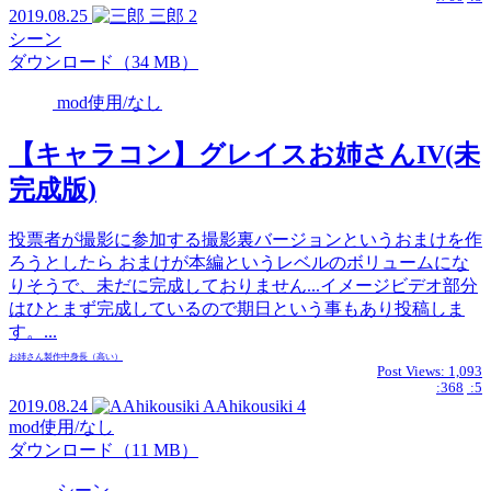
2019.08.25
三郎
2
シーン
ダウンロード（34 MB）
mod使用/なし
【キャラコン】グレイスお姉さんIV(未
完成版)
投票者が撮影に参加する撮影裏バージョンというおまけを作
ろうとしたら おまけが本編というレベルのボリュームにな
りそうで、未だに完成しておりません...イメージビデオ部分
はひとまず完成しているので期日という事もあり投稿しま
す。...
お姉さん
製作中
身長（高い）
Post Views:
1,093
:368
:5
2019.08.24
AAhikousiki
4
mod使用/なし
ダウンロード（11 MB）
シーン