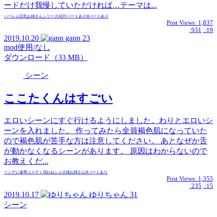
ードだけ我慢していただければ…テーマは...
ハーレム
巨乳
お姉さん
シリーズ
ADVパートあり
Hパートあり
Post Views:
1,837
:931
:19
2019.10.20
gann
23
mod使用/なし
ダウンロード（33 MB）
シーン
ここたくんはすごい
エロいシーンにすぐ行けるようにしました。わりとエロいシ
ーンを入れました。 作ってみたら全員褐色肌になっていた
ので褐色肌が苦手な方は注意してください。 あとなぜか舌
が動かなくなるシーンがあります。 原因はわからないので
お教えくだ...
ツンデレ
凌辱
コメディ
3P
おねショタ
姉
お姉さん
Hパートあり
Post Views:
1,355
:235
:15
2019.10.17
ゆりちゃん
31
シーン