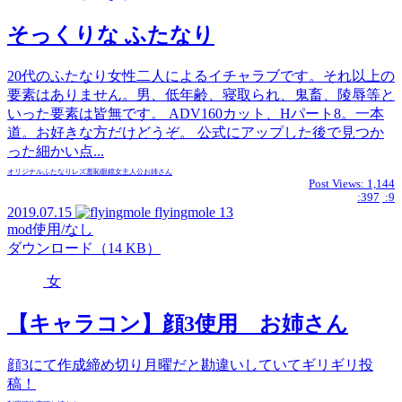
そっくりな ふたなり
20代のふたなり女性二人によるイチャラブです。それ以上の
要素はありません。男、低年齢、寝取られ、鬼畜、陵辱等と
いった要素は皆無です。 ADV160カット、Hパート8。一本
道。お好きな方だけどうぞ。 公式にアップした後で見つか
った細かい点...
オリジナル
ふたなり
レズ
羞恥
眼鏡
女主人公
お姉さん
Post Views:
1,144
:397
:9
2019.07.15
flyingmole
13
mod使用/なし
ダウンロード（14 KB）
女
【キャラコン】顔3使用 お姉さん
顔3にて作成締め切り月曜だと勘違いしていてギリギリ投
稿！