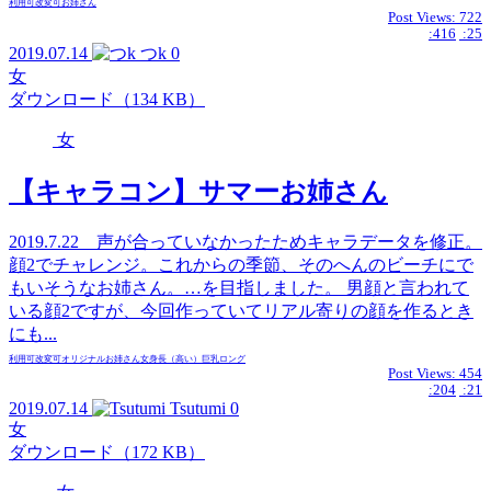
利用可
改変可
お姉さん
Post Views:
722
:416
:25
2019.07.14
つk
0
女
ダウンロード（134 KB）
女
【キャラコン】サマーお姉さん
2019.7.22 声が合っていなかったためキャラデータを修正。
顔2でチャレンジ。これからの季節、そのへんのビーチにで
もいそうなお姉さん。…を目指しました。 男顔と言われて
いる顔2ですが、今回作っていてリアル寄りの顔を作るとき
にも...
利用可
改変可
オリジナル
お姉さん
女
身長（高い）
巨乳
ロング
Post Views:
454
:204
:21
2019.07.14
Tsutumi
0
女
ダウンロード（172 KB）