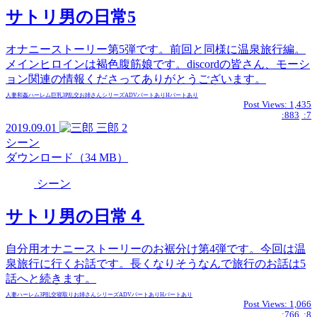
サトリ男の日常5
オナニーストーリー第5弾です。前回と同様に温泉旅行編。
メインヒロインは褐色腹筋娘です。discordの皆さん、モーシ
ョン関連の情報くださってありがとうございます。
人妻
和姦
ハーレム
巨乳
3P
乱交
お姉さん
シリーズ
ADVパートあり
Hパートあり
Post Views:
1,435
:883
:7
2019.09.01
三郎
2
シーン
ダウンロード（34 MB）
シーン
サトリ男の日常４
自分用オナニーストーリーのお裾分け第4弾です。今回は温
泉旅行に行くお話です。長くなりそうなんで旅行のお話は5
話へと続きます。
人妻
ハーレム
3P
乱交
寝取り
お姉さん
シリーズ
ADVパートあり
Hパートあり
Post Views:
1,066
:766
:8