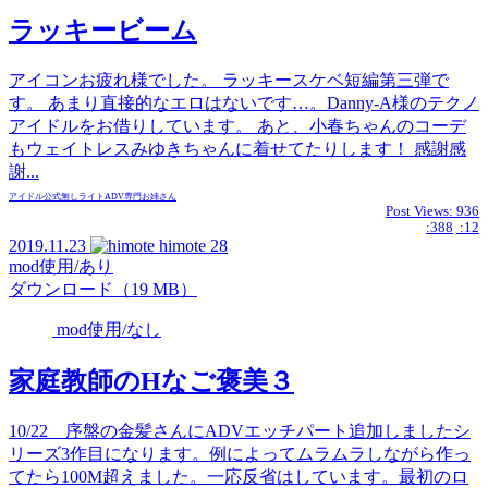
ラッキービーム
アイコンお疲れ様でした。 ラッキースケベ短編第三弾で
す。 あまり直接的なエロはないです…。Danny-A様のテクノ
アイドルをお借りしています。 あと、小春ちゃんのコーデ
もウェイトレスみゆきちゃんに着せてたりします！ 感謝感
謝...
アイドル
公式無し
ライト
ADV専門
お姉さん
Post Views:
936
:388
:12
2019.11.23
himote
28
mod使用/あり
ダウンロード（19 MB）
mod使用/なし
家庭教師のHなご褒美３
10/22 序盤の金髪さんにADVエッチパート追加しましたシ
リーズ3作目になります。例によってムラムラしながら作っ
てたら100M超えました。一応反省はしています。最初のロ