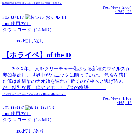
睡姦
和姦
凌辱
日常
3P
おねショタ
寝取られ
寝取り
お姉さん
Post Views:
2,664
:1262
:23
2020.08.17
おシル
18
mod使用/なし
ダウンロード（14 MB）
mod使用/なし
【ホライベ】of the D
――20XX年。 人をクリーチャー化させる新種のウイルスが
突如蔓延し、世界中がパニックに陥っていた。 危険を感じ
た僕は幼馴染のナオ姉を連れて 近くの学校へと逃げ込ん
だ。特別な夏、僕のアポカリプスの物語――。...
パンデミック
ホラー
ホライベ
お姉さん
Hシーン
Hパートあり
Post Views:
1,169
:465
:13
2020.08.07
tktkt
23
mod使用/なし
ダウンロード（18 MB）
mod使用/あり