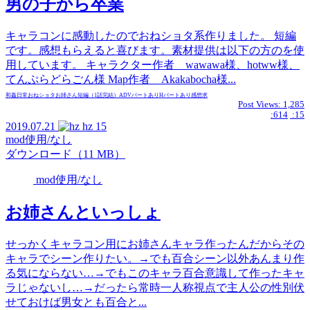
男の子から卒業
キャラコンに感動したのでおねショタ系作りました。 短編
です。感想もらえると喜びます。素材提供は以下の方のを使
用しています。 キャラクター作者 wawawa様、hotww様、
てんぷらどらごん様 Map作者 Akakabocha様...
和姦
日常
おねショタ
お姉さん
短編（1話完結）
ADVパートあり
Hパートあり
感想求
Post Views:
1,285
:614
:15
2019.07.21
hz
15
mod使用/なし
ダウンロード（11 MB）
mod使用/なし
お姉さんといっしょ
せっかくキャラコン用にお姉さんキャラ作ったんだからその
キャラでシーン作りたい。→でも百合シーン以外あんまり作
る気にならない…→でもこのキャラ百合意識して作ったキャ
ラじゃないし…→だったら常時一人称視点で主人公の性別伏
せておけば男女とも百合と...