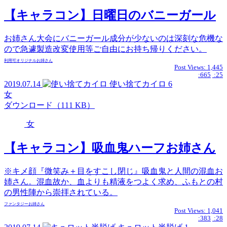
【キャラコン】日曜日のバニーガール
お姉さん大会にバニーガール成分が少ないのは深刻な危機な
ので急遽製造改変使用等ご自由にお持ち帰りください。
利用可
オリジナル
お姉さん
Post Views:
1,445
:665
:25
2019.07.14
使い捨てカイロ
6
女
ダウンロード（111 KB）
女
【キャラコン】吸血鬼ハーフお姉さん
※キメ顔『微笑み＋目をすこし閉じ』吸血鬼と人間の混血お
姉さん。混血故か、血よりも精液をつよく求め、ふもとの村
の男性陣から崇拝されている。
ファンタジー
お姉さん
Post Views:
1,041
:383
:28