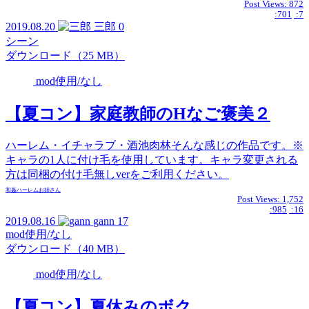
Post Views:
872
:701
:7
2019.08.20
三郎
0
シーン
ダウンロード（25 MB）
mod使用/なし
【夏コン】家庭教師のHなご褒美２
ハーレム・イチャラブ・酒池肉林そんな感じの作品です。※
キャラの1人に付け毛を使用しています。キャラ変更される
方は同梱の付け毛無しverをご利用ください。
和姦
ハーレム
お姉さん
Post Views:
1,752
:985
:16
2019.08.16
gann
17
mod使用/なし
ダウンロード（40 MB）
mod使用/なし
【夏コン】夏休みのボク