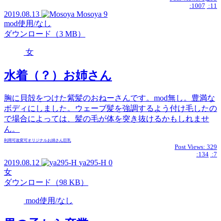
:1007
:11
2019.08.13
Mosoya
9
mod使用/なし
ダウンロード（3 MB）
女
水着（？）お姉さん
胸に貝殻をつけた紫髪のおねーさんです。mod無し。豊満な
ボディにしました。ウェーブ髪を強調するよう付け毛したの
で場合によっては、髪の毛が体を突き抜けるかもしれませ
ん。
利用可
改変可
オリジナル
お姉さん
巨乳
Post Views:
329
:134
:7
2019.08.12
ya295-H
0
女
ダウンロード（98 KB）
mod使用/なし