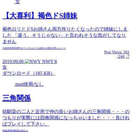
女
【大喜利】褐色ドS姉妹
褐色ロリとドSお姉さん両方作りたくなったので姉妹にしま
した 「違う、そうじゃない」と言われそうな気がしてなり
ません
大喜利回答
利用可
オリジナル
ロリ
お姉さん
貧乳
巨乳
ショート
Post Views:
561
:244
:7
2019.09.08
NWY
8
女
ダウンロード（185 KB）
mod使用/なし
三角関係
幼馴染の二人と近所で仲の良いお姉さんの三角関係・・・の
つもりが実際には四角関係になっちゃいました・・・良けれ
ばプレイして下さい。
和姦
凌辱
幼馴染
お姉さん