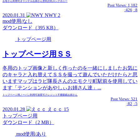
お母さん
利用可
オリジナル
お姉さん
普乳
巨乳
ロング
ポニー
Post Views:
1,182
:426
:8
2020.01.31
NWY
2
mod使用/なし
ダウンロード（395 KB）
トップページ用
トップページ用ＳＳ
冬用のトップ画像と新しく作ったのを一緒にしましたお気に
のキャラと入れ替えてＳＳを撮って遊んでいただけたらと思
いますマップはラピ隊長さんのエモクリ町駅前を使用してい
ます「テンションがあやしぃお姉さん達」...
トップページ用
ノーパン
利用可
改変可
クレジット不要
眼鏡
お姉さん
Post Views:
521
:82
:5
2020.01.28
えｃｃ
15
トップページ用
ダウンロード（2 MB）
mod使用/あり