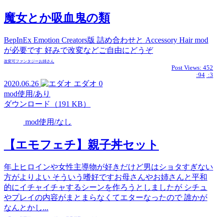
魔女とか吸血鬼の類
BepInEx Emotion Creators版 詰め合わせと Accessory Hair mod
が必要です 好みで改変などご自由にどうぞ
改変可
ファンタジー
お姉さん
Post Views:
452
:94
:3
2020.06.26
エダオ
0
mod使用/あり
ダウンロード（191 KB）
mod使用/なし
【エモフェチ】親子丼セット
年上ヒロインや女性主導物が好きだけど男はショタすぎない
方がよりよい そういう嗜好ですお母さんやお姉さんと平和
的にイチャイチャするシーンを作ろうとしましたが シチュ
やプレイの内容がまとまらなくてエターなったので 誰かが
なんとかし...