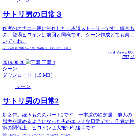
サトリ男の日常３
作者のオナニー用に制作した一本道ストーリーです。続きも
の。登場ヒロインは前回と同様です。シーン作成とても楽し
いですね。
ハーレム
巨乳
3P
お姉さん
シリーズ
ADVパートあり
Hパートあり
Post Views:
888
:757
:8
2019.08.20
三郎
4
シーン
ダウンロード（15 MB）
シーン
サトリ男の日常2
処女作。続きもののパート2です。一本道の絵芝居。他人の
思考を読めるようになった男のエッチな日常です。作者の性
癖の関係上、ヒロインは大抵20代後半です。
寝取り
お姉さん
Hシーン
シリーズ
ADVパートあり
Hパートあり