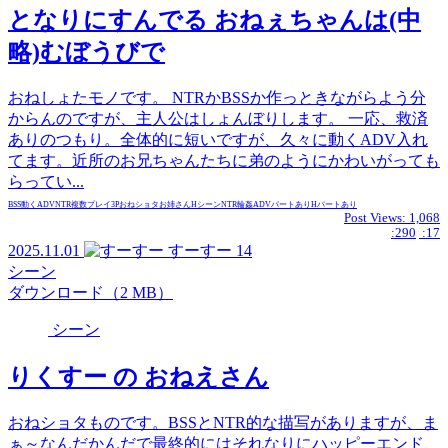
となりにすんでる おねぇちゃんは(中
略)むぼうびで
おねしょたモノです。 NTRかBSSか作っときながらよう分
からんのですが、主人公はしょんぼりします。 一応、救済
ありのつもり。全体的に短いですが、久々に動くADV入れ
てます。近所のお兄ちゃんたちに弟のようにかわいがっても
らってい...
BSS
動くADV
NTR
複数プレイ
3P
おねショタ
お姉さん
Hシーン
NTR
輪姦
ADVパートあり
Hパートあり
Post Views:
1,068
:290
:17
2025.11.01
すーすー
14
シーン
ダウンロード（2 MB）
シーン
りくすー の おねえさん
おねショタものです。BSSとNTR的な描写がありますが、ま
ぁ～なんだかんだで最終的にはそれなりにハッピーエンド、