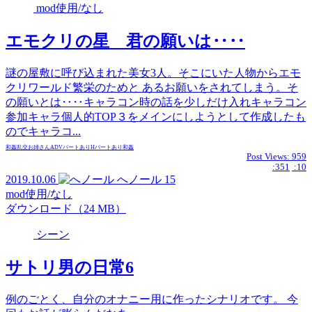
mod使用/なし
エモクリの星 君の願いは‥‥
謎の屋敷に呼び込まれた美女3人。そこにいた人物からエモ
クリワールド繁栄のためと あるお願いをされてしまう。そ
の願いとは‥‥キャラコン時の話を少しだけ入れキャラコン
参加キャラ個人的TOP３をメインにしようとして作成したも
のでキャラコ...
和姦
乱交
お姉さん
ADVパートあり
Hパートあり
和姦
Post Views:
959
:351
:10
2019.10.06
へノール
15
mod使用/なし
ダウンロード（24 MB）
シーン
サトリ男の日常6
例のごとく、自分のオナニー用に作ったシナリオです。 今