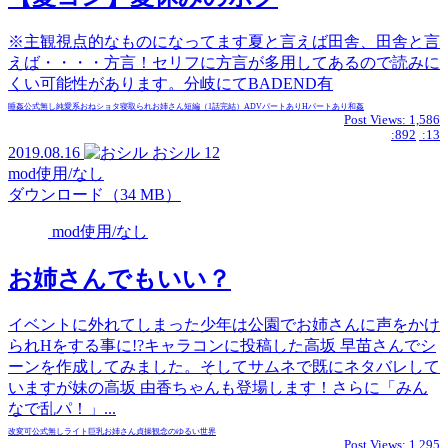
※主観視点的なものになってます夏と言えば田舎、田舎と言
えば・・・・方言！セリフに方言が多用してあるので読みに
くい可能性があります。分岐にてBADEND有
睡姦
公式無し
純愛系
おねショタ
寝取られ
お姉さん
短編（1話完結）
ADVパートあり
Hパートあり
和姦
Post Views:
1,586
:892
:13
2019.08.16
おシル
12
mod使用/なし
ダウンロード（34 MB）
mod使用/なし
お姉さんでもいい？
イベントに外れてしまった少年は公園でお姉さんに声をかけ
られHをする事に!?キャラコンに投稿した高坂 早苗さんでシ
ーンを作成してみました。そしてサムネで既にネタバレして
いますが妹の高坂 由香ちゃんも登場します！さらに「みん
なで乱パ！」...
改変可
公式無し
ライト
巨乳
お姉さん
貞操観念のゆるい世界
Post Views:
1,295