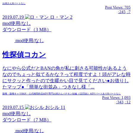
お姉さん
Hパートなし
Post Views:
705
:245
:7
2019.07.19
ロ・マン
2
mod使用/なし
ダウンロード（3 MB）
mod使用/なし
性探偵コカン
なにやら公式だとBANの角が私に刺さる可能性があるよう
なのでちょっと似てるかな？って程度ですよ！頭がアレな時
にサクッと作ったので生暖かい目で見てください●お借りし
たマップ●「簡単な街並み」つきなし様「...
版権・版権キャラ
BAN・公式検閲作品
ADV専門
お姉さん
パチモン
短編（1話完結）
ADVパートあり
Hパートなし
Post Views:
1,093
:343
:12
2019.07.15
おシル
11
mod使用/なし
ダウンロード（7 MB）
mod使用/なし