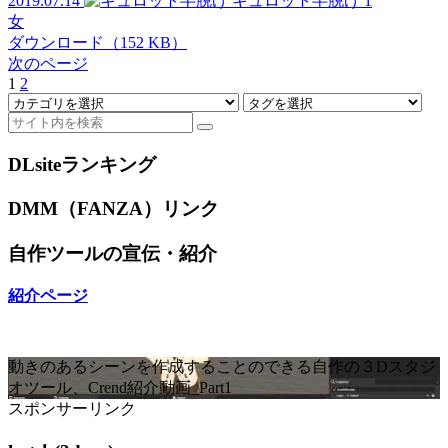
2019.07.14
キュロット半脱げ
1
女
ダウンロード（152 KB）
次のページ
1
2
DLsiteランキング
DMM（FANZA）リンク
自作ツールの宣伝・紹介
紹介ページ
動きのあるシーンを作成することのできる自作の３Dスタジ
オツール、Crend紹介動画_Part1
スポンサーリンク