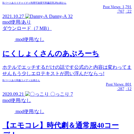
Hパートあり
イチャイチャ
利用可
改変可
和姦
巨乳
3P
お姉さん
Post Views:
1,791
:767
:22
2021.10.27
Danny-A
32
mod使用/あり
ダウンロード（7 MB）
mod使用/なし
にくしょくさんのあぷろーち
ホテルでエッチするだけの話です公式のと内容は変わってま
せんもう少しエロテキストが思い浮んだならっ!
Hパートあり
和姦
コメディ
お姉さん
Post Views:
801
:287
:12
2020.09.21
〇っこり
7
mod使用/なし
mod使用/なし
【エモコレ】時代劇＆通常服40コー