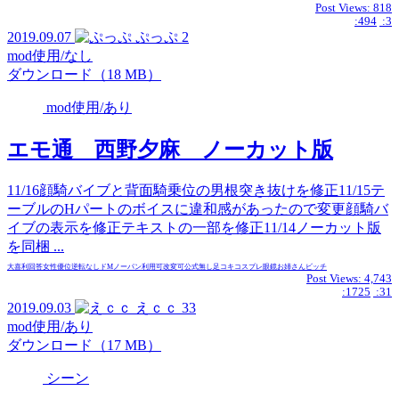
Post Views:
818
:494
:3
2019.09.07
ぷっぷ
2
mod使用/なし
ダウンロード（18 MB）
mod使用/あり
エモ通 西野夕麻 ノーカット版
11/16顔騎バイブと背面騎乗位の男根突き抜けを修正11/15テ
ーブルのHパートのボイスに違和感があったので変更顔騎バ
イブの表示を修正テキストの一部を修正11/14ノーカット版
を同梱 ...
大喜利回答
女性優位
逆転なし
ドM
ノーパン
利用可
改変可
公式無し
足コキ
コスプレ
眼鏡
お姉さん
ビッチ
Post Views:
4,743
:1725
:31
2019.09.03
えｃｃ
33
mod使用/あり
ダウンロード（17 MB）
シーン