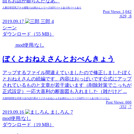
回もお話が膨らんだなあ。
人妻
日常
巨乳
アナル
寝取り
お姉さん
シリーズ
ADVパートあり
Hパートあり
Post Views:
1,042
:629
:8
2019.09.17
三郎
4
シーン
ダウンロード（55 MB）
mod使用/なし
ぼくとおねえさんとおべんきょう
アップするファイル間違えていましたので修正しましたぼく
とおねえさんの続編です、内容はおっぱいです公式にアップ
されているものと文章が若干違います（削除対策でこっちが
正式設定）一応大喜利の断面図も入れました（雑だけど ...
大喜利回答
公式有り
ほのぼの系
オリジナル
おねショタ
お姉さん
シリーズ
ADVパートあり
Hパートなし
Post Views:
666
:352
:7
2019.09.16
ましろん
7
mod使用/なし
ダウンロード（19 MB）