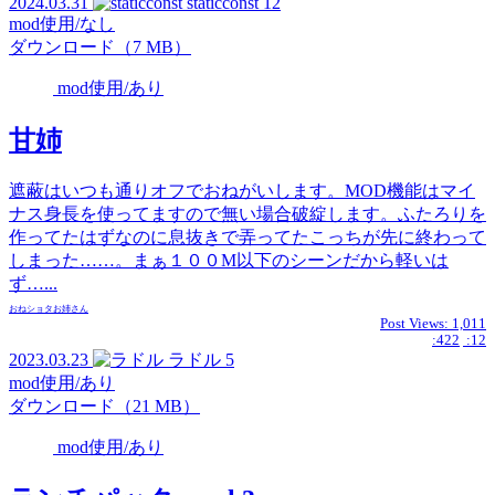
2024.03.31
staticconst
12
mod使用/なし
ダウンロード（7 MB）
mod使用/あり
甘姉
遮蔽はいつも通りオフでおねがいします。MOD機能はマイ
ナス身長を使ってますので無い場合破綻します。ふたろりを
作ってたはずなのに息抜きで弄ってたこっちが先に終わって
しまった……。まぁ１００M以下のシーンだから軽いは
ず…...
おねショタ
お姉さん
Post Views:
1,011
:422
:12
2023.03.23
ラドル
5
mod使用/あり
ダウンロード（21 MB）
mod使用/あり