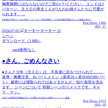
胸糞展開にはならないのでご安心(？)ください。 エンドは3
パターン、主人公の孝太くんが3人のお姉さんたちに可愛が
られます。 ...
女性優位
NTR
Hパートあり
覗き
ハッピーエンド
BSS
女教師
ショタ攻め
純愛系
和姦
おねショタ
眼鏡
お姉さん
Post Views:
1,604
:403
:17
2024.07.03
すーすー
22
シーン
ダウンロード（3 MB）
mod使用/なし
●さん、ごめんなさい
●さんと少年（主人公）は、不良達に目をつけられて……。
凌辱・胸糞注意。Hパートメイン（基本29＋差分60の89パー
ト） 厳密には寝取られではありませんが、似た表現を含み
ます。 シーンについて 初期シーンのリメイクです。キャ
ラ・マッ...
お母さん
凌辱
巨乳
3P
輪姦
おねショタ
寝取られ
お姉さん
凌辱
Ｈパートメイン
輪姦
Post Views:
3,075
:916
:10