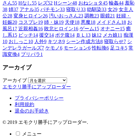
さん
55
Hなし
55
レズ
52
Hシーン
48
おねショタ
45
輪姦
44
羞恥
38
姉
37
アナル
35
パチモン
33
寝取り
33
幼馴染
33
女
29
女主人
公
28
変身ヒロイン
26
汚いおっさん
23
調教
23
眼鏡
21
妊婦・
妊娠
20
コスプレ
19
姉・妹
19
天使
18
悪魔
18
メイドさん
18
お
風呂
17
近親相姦
16
敗北ヒロイン
16
ゲーム
15
オナニー
15
癒
し系
15
ビッチ
14
援交
14
ボテ腹
14
ＢＬ
13
妹
12
メカ娘
11
痴漢
10
おしっこ
10
人外
9
キツネ
9
シーン作成方法
8
寝取らせ
7
シ
ンデレラガールズ
7
ケモノ
6
モーション
6
性転換
6
足コキ
5
常
識変換
4
プリパラ
1
アーカイブ
アーカイブ
エモクリ勝手にアップローダー
プライバシーポリシー
利用規約
退会のお手続き
© 2019 エモクリ勝手にアップローダー.
メニュー