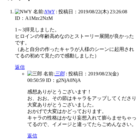
名前:
NWY
:
投稿日：2019/08/22(木) 23:26:08
ID：A1Mzc2NzM
1～3拝見しました。
ヒロインの年齢高めなのとストーリー展開が良かった
です。
（あと自分の作ったキャラが人様のシーンに起用され
てるの初めて見たので感動しました）
返信
名前:
三郎
:
投稿日：2019/08/23(金)
00:50:59
ID：g2NjA0NjA
感想ありがとうございます！
お、おお。その節はキャラをアップしてくださり
大変ありがとうございました。
おかげで大変はかどっております。
キャラの性格はかなり妄想入れて膨らませちゃっ
てるので、イメージと違ってたらごめんなさい。
返信