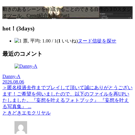
動きのあるシーンを作成することのできる自作の３Dスタジ
オツール、Crend紹介動画_Part1
hot！(3days)
(
1
いいね)
ヌード信徒を探せ
最近のコメント
Danny-A
2026.08.06
＞匿名様過去作までプレイして頂いて誠にありがとうござい
ます！ご希望を伺いましたので、以下のファイルを再UPい
たしました。『妄想を叶えるフォトブック』 『妄想を叶え
る写真集』 ...
ときどきエモクリヤル