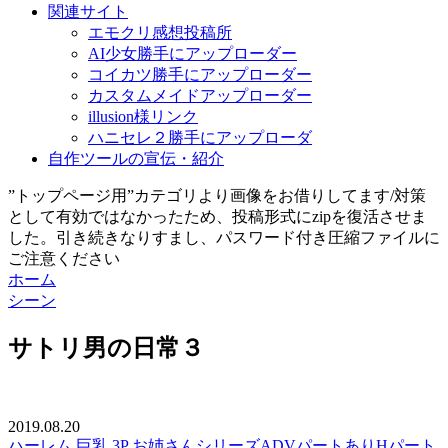
関連サイト
エモクリ感想投稿所
AI少女勝手にアップローダー
コイカツ勝手にアップローダー
カスタムメイドアップローダー
illusion様リンク
ハニセレ２勝手にアップローダ
自作ツールの宣伝・紹介
”トップページ用”カテゴリより画像をお借りしてます/対策
として有効ではなかったため、投稿形式にzipを復活させま
した。引き続きなりすまし、パスワード付き圧縮ファイルに
ご注意ください
ホーム
シーン
サトリ男の日常３
2019.08.20
ハーレム
巨乳
3P
お姉さん
シリーズ
ADVパートあり
Hパート