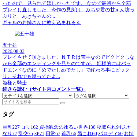
ったので、見られて嬉しかったです。 なので最初から全部
プレイし直しました。今作の見所は、みちや君の甘えん坊っ
ぷりと、あきちゃんの...
ギャルのお姉さんに教え込まれる４
五十雄
2026.08.03
プレイさせて頂きました。ＮＴＲは苦手なのでビクビクしな
がら全部のエンディングを見たのですが。 姫様的にはバッ
ドエンドなのに「めでたしめでたし」で終わる事にビック
リ。それでも思ってたよ...
姫様と騎士
続きを読む（サイト内コメント一覧）
タグ
巨乳
227
ロリ
162
貞操観念のゆるい世界
130
寝取られ
94
ふた
なり
77
乱交
75
3P
71
日常
67
貧乳
66
艦これ
60
パロディ
60
お姉