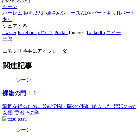
シーン
ハーレム
巨乳
3P
お姉さん
シリーズ
ADVパートあり
Hパート
あり
シェアする
Twitter
Facebook
はてブ
Pocket
Pinterest
LinkedIn
コピー
三郎
エモクリ勝手にアップローダー
関連記事
シーン
裸龍の門１１
龍氣を得るために芸能学園・院公学園に編入した”流浪のAV
女優”香澄その学...
tetsu
シーン