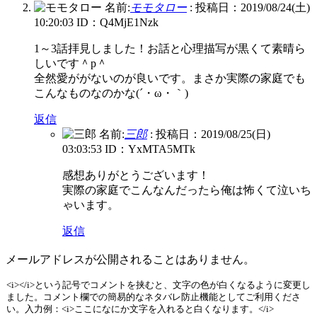
名前:
モモタロー
:
投稿日：2019/08/24(土)
10:20:03
ID：Q4MjE1Nzk
1～3話拝見しました！お話と心理描写が黒くて素晴ら
しいです＾p＾
全然愛ががないのが良いです。まさか実際の家庭でも
こんなものなのかな(´・ω・｀)
返信
名前:
三郎
:
投稿日：2019/08/25(日)
03:03:53
ID：YxMTA5MTk
感想ありがとうございます！
実際の家庭でこんなんだったら俺は怖くて泣いち
ゃいます。
返信
メールアドレスが公開されることはありません。
<i></i>という記号でコメントを挟むと、文字の色が白くなるように変更し
ました。コメント欄での簡易的なネタバレ防止機能としてご利用くださ
い。入力例：<i>ここになにか文字を入れると白くなります。</i>