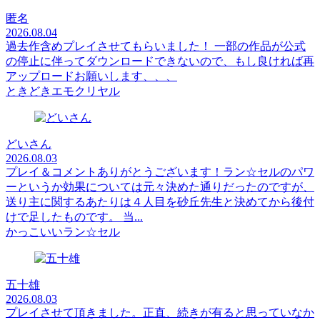
匿名
2026.08.04
過去作含めプレイさせてもらいました！ 一部の作品が公式
の停止に伴ってダウンロードできないので、もし良ければ再
アップロードお願いします、、、
ときどきエモクリヤル
どいさん
2026.08.03
プレイ＆コメントありがとうございます！ラン☆セルのパワ
ーというか効果については元々決めた通りだったのですが、
送り主に関するあたりは４人目を砂丘先生と決めてから後付
けで足したものです。 当...
かっこいいラン☆セル
五十雄
2026.08.03
プレイさせて頂きました。正直、続きが有ると思っていなか