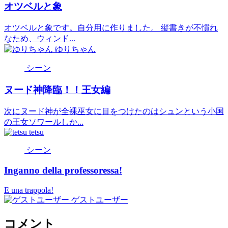
オツベルと象
オツベルと象です。自分用に作りました。 縦書きが不慣れ
なため、ウィンド...
ゆりちゃん
シーン
ヌード神降臨！！王女編
次にヌード神が全裸巫女に目をつけたのはシュンという小国
の王女ソワールしか...
tetsu
シーン
Inganno della professoressa!
E una trappola!
ゲストユーザー
コメント