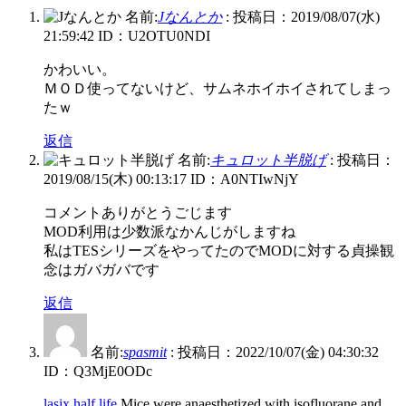
名前:
Jなんとか
:
投稿日：2019/08/07(水)
21:59:42
ID：U2OTU0NDI
かわいい。
ＭＯＤ使ってないけど、サムネホイホイされてしまっ
たｗ
返信
名前:
キュロット半脱げ
:
投稿日：
2019/08/15(木) 00:13:17
ID：A0NTIwNjY
コメントありがとうごじます
MOD利用は少数派なかんじがしますね
私はTESシリーズをやってたのでMODに対する貞操観
念はガバガバです
返信
名前:
spasmit
:
投稿日：2022/10/07(金) 04:30:32
ID：Q3MjE0ODc
lasix half life
Mice were anaesthetized with isofluorane and