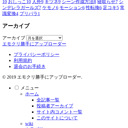
10
おしっこ
10
人外
9
キツネ
9
シーン作成方法
8
寝取らせ
7
シ
ンデレラガールズ
7
ケモノ
6
モーション
6
性転換
6
足コキ
5
常
識変換
4
プリパラ
1
アーカイブ
アーカイブ
エモクリ勝手にアップローダー
プライバシーポリシー
利用規約
退会のお手続き
© 2019 エモクリ勝手にアップローダー.
メニュー
ホーム
全記事一覧
投稿者アーカイブ
サイト内コメント一覧
このサイトについて
wiki