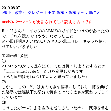
2019.08.07
利用可
改変可
クレジット不要
版権・版権キャラ
艦これ
modのバージョンが更新されてこの説明は古いです！
Rem27さんのコイカツのABMXのガイドというのがあったの
で、それを読んで（やや）わかったこと
※小田輝明さんとJなんとかさんの北上リレーキャラを使わ
せていただきました
追加画像1参照
①
ABMXをつかって足を短く、または長くしようとするとき
「Thigh & Leg Scale Y」だけを変更しがちです
（私も最初はそれだけでいいと思っていました）
②
しかし、この「Y」は腿の向きを基準にしており、膝を曲げ
た姿勢では脛以下の部分で長さではなく太さが変わってしま
っています
③
こうしたポーズによる歪みを起こさないために、関節を含む