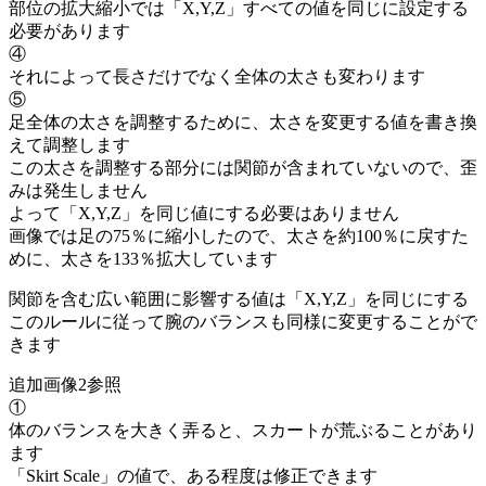
部位の拡大縮小では「X,Y,Z」すべての値を同じに設定する
必要があります
④
それによって長さだけでなく全体の太さも変わります
⑤
足全体の太さを調整するために、太さを変更する値を書き換
えて調整します
この太さを調整する部分には関節が含まれていないので、歪
みは発生しません
よって「X,Y,Z」を同じ値にする必要はありません
画像では足の75％に縮小したので、太さを約100％に戻すた
めに、太さを133％拡大しています
関節を含む広い範囲に影響する値は「X,Y,Z」を同じにする
このルールに従って腕のバランスも同様に変更することがで
きます
追加画像2参照
①
体のバランスを大きく弄ると、スカートが荒ぶることがあり
ます
「Skirt Scale」の値で、ある程度は修正できます