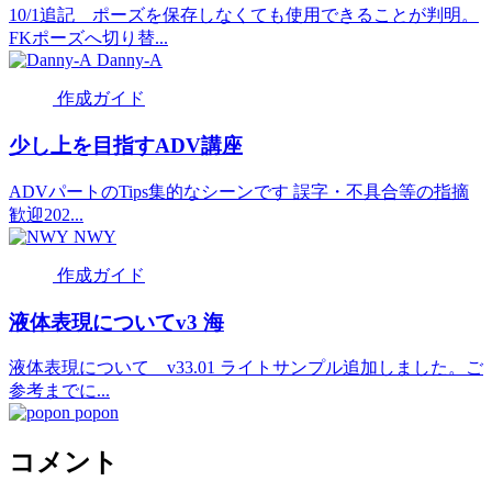
10/1追記 ポーズを保存しなくても使用できることが判明。
FKポーズへ切り替...
Danny-A
作成ガイド
少し上を目指すADV講座
ADVパートのTips集的なシーンです 誤字・不具合等の指摘
歓迎202...
NWY
作成ガイド
液体表現についてv3 海
液体表現について v33.01 ライトサンプル追加しました。ご
参考までに...
popon
コメント