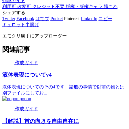
作成ガイド
利用可
改変可
クレジット不要
版権・版権キャラ
艦これ
シェアする
Twitter
Facebook
はてブ
Pocket
Pinterest
LinkedIn
コピー
キュロット半脱げ
エモクリ勝手にアップローダー
関連記事
作成ガイド
液体表現についてv4
液体表現についてのその4です。諸般の事情で以前の物とは
別ファイルにしてお...
popon
作成ガイド
【解説】首の向きを自由自在に