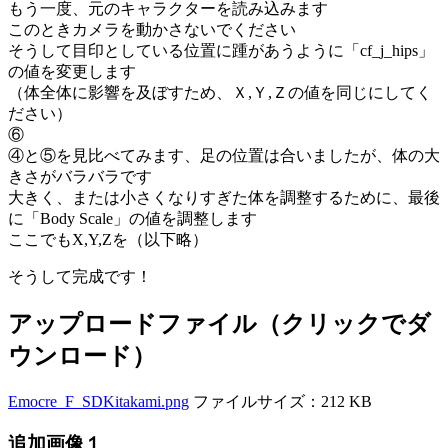
もう一度、元のキャラクターを読み込みます
このときカメラを動かさないでください
そうして目印としている位置に踵があうように「cf_j_hips」
の値を変更します
（体全体に影響を及ぼすため、Ｘ,Ｙ,Ｚの値を同じにしてく
ださい）
⑥
④と⑤を見比べてみます、足の位置は合いましたが、体の大
きさがバラバラです
大きく、または小さくなりすぎた体を調整するために、最後
に「Body Scale」の値を調整します
ここでもX,Y,Zを（以下略）
そうして完成です！
アップロードファイル（クリックでダ
ウンロード）
Emocre_F_SDKitakami.png
ファイルサイズ：212 KB
追加画像１