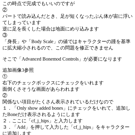
この時点で完成でもいいのですが
②
パートで読み込んだとき、足が短くなったぶん体が宙に浮い
てしまっています
逆に足を長くした場合は地面にめり込みます
③
「身長」や「Body Scale」の値ではキャラクターの踵を基準
に拡大縮小されるので、この問題を修正できません
そこで「Advanced Bonemod Controls」が必要になります
追加画像3参照
①
右下のチェックボックスにチェックをいれます
面倒くさそうな画面があらわれます
②
関係ない項目がたくさん表示されているだけなので
１．「Only show added bones」にチェックをいれて、追加し
たBoneだけ表示されるようにします
２．ここに「cf_j_hips」と入力します
３．「Add」を押して入力した「cf_j_hips」をキャラクター
に追加します