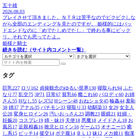
五十雄
2026.08.03
プレイさせて頂きました。ＮＴＲは苦手なのでビクビクしな
がら全部のエンディングを見たのですが。 姫様的にはバッ
ドエンドなのに「めでたしめでたし」で終わる事にビック
リ。それでも思ってたよ...
姫様と騎士
続きを読む（サイト内コメント一覧）
タグ
巨乳
227
ロリ
162
貞操観念のゆるい世界
130
寝取られ
94
ふた
なり
77
乱交
75
3P
71
日常
67
貧乳
66
艦これ
60
パロディ
60
お姉
さん
55
Hなし
55
レズ
52
Hシーン
48
おねショタ
45
輪姦
44
羞恥
38
姉
37
アナル
35
パチモン
33
寝取り
33
幼馴染
33
女
29
女主人
公
28
変身ヒロイン
26
汚いおっさん
23
調教
23
眼鏡
21
妊婦・
妊娠
20
コスプレ
19
姉・妹
19
天使
18
悪魔
18
メイドさん
18
お
風呂
17
近親相姦
16
敗北ヒロイン
16
ゲーム
15
オナニー
15
癒
し系
15
ビッチ
14
援交
14
ボテ腹
14
ＢＬ
13
妹
12
メカ娘
11
痴漢