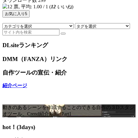
ダウンロード数
299
(
12
いいね
)
お気に入り
5
DLsiteランキング
DMM（FANZA）リンク
自作ツールの宣伝・紹介
紹介ページ
動きのあるシーンを作成することのできる自作の３Dスタジ
オツール、Crend紹介動画_Part1
hot！(3days)