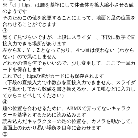
※「cf_j_hips」は腰を基準にして体全体を拡大縮小させる値
のようです
そのためこの値を変更することによって、地面と足の位置を
合わせることができます
③
黒くて見づらいですが、上段にスライダー、下段に数字で直
接入力できる場所があります
左からX，Ｙ，Ｚとなっており、４つ目は使わない（わから
ない）ので気にしません
どれかの値を何でもいいので、少し変更して、ここで一旦カ
ードを保存します
これでcf_j_hipsの値がカードにも保存されます
（下段の直接入力で小数点を直接入力できません、スライダ
ーを動かしてから数値を書き換えるか、メモ帳などに入力し
てからコピペしてください）
④
踵の位置を合わせるために、ABMXで弄ってないキャラク
ターを基準とするために読み込みます
読み込んだキャラクターの足の位置を、カメラを動かして、
画面上のわかり易い場所を目印に合わせます
⑤