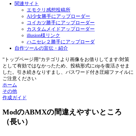
関連サイト
エモクリ感想投稿所
AI少女勝手にアップローダー
コイカツ勝手にアップローダー
カスタムメイドアップローダー
illusion様リンク
ハニセレ２勝手にアップローダ
自作ツールの宣伝・紹介
”トップページ用”カテゴリより画像をお借りしてます/対策
として有効ではなかったため、投稿形式にzipを復活させま
した。引き続きなりすまし、パスワード付き圧縮ファイルに
ご注意ください
ホーム
その他
作成ガイド
ModのABMXの間違えやすいところ
（長い）