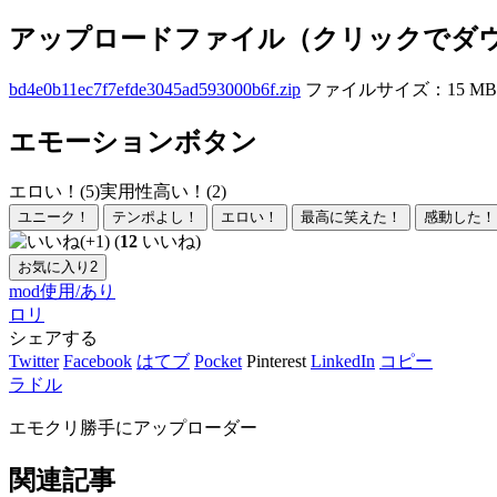
アップロードファイル（クリックでダ
bd4e0b11ec7f7efde3045ad593000b6f.zip
ファイルサイズ：15 MB
エモーションボタン
エロい！(5)
実用性高い！(2)
ユニーク！
テンポよし！
エロい！
最高に笑えた！
感動した！
(
12
いいね)
お気に入り
2
mod使用/あり
ロリ
シェアする
Twitter
Facebook
はてブ
Pocket
Pinterest
LinkedIn
コピー
ラドル
エモクリ勝手にアップローダー
関連記事