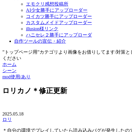
エモクリ感想投稿所
AI少女勝手にアップローダー
コイカツ勝手にアップローダー
カスタムメイドアップローダー
illusion様リンク
ハニセレ２勝手にアップローダ
自作ツールの宣伝・紹介
”トップページ用”カテゴリより画像をお借りしてます/対策
ください
ホーム
シーン
mod使用/あり
ロリカノ＊修正更新
2025.05.18
ロリ
＊自分の環境でプレイしていたら読み込みバグが発生したの