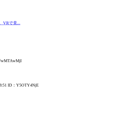
Rで見...
wMTAwMjI
8:51
ID：Y5OTY4NjE