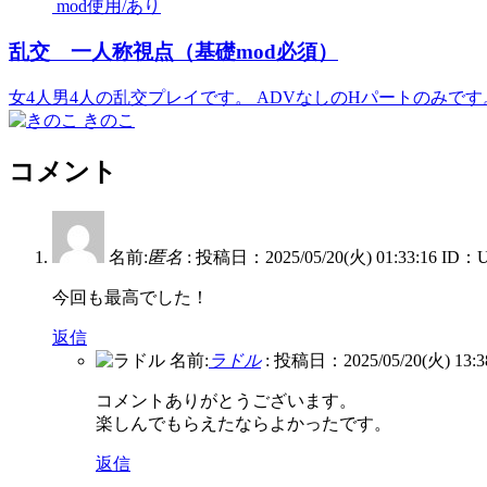
mod使用/あり
乱交 一人称視点（基礎mod必須）
女4人男4人の乱交プレイです。 ADVなしのHパートのみです。V
きのこ
コメント
名前:
匿名
:
投稿日：2025/05/20(火) 01:33:16
ID：U
今回も最高でした！
返信
名前:
ラドル
:
投稿日：2025/05/20(火) 13:3
コメントありがとうございます。
楽しんでもらえたならよかったです。
返信