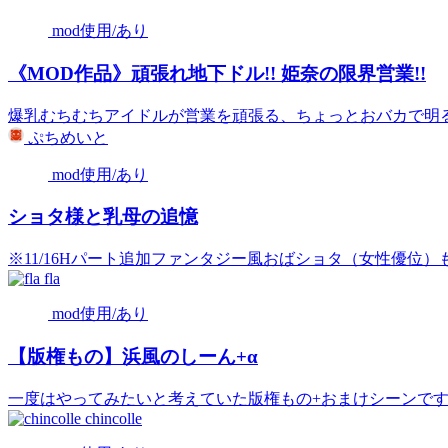
mod使用/あり
《MOD作品》頑張れ地下ドル!! 姫奈の限界営業!!
爆乳むちむちアイドルが営業を頑張る、ちょっとおバカで明るい
ぷちめいと
mod使用/あり
ショタ様と乳母の追憶
※11/16Hパート追加ファンタジー風おばショタ（女性優位）もの
fla
mod使用/あり
【版権もの】浜風のしーん+α
一度はやってみたいと考えていた版権もの+おまけシーンですサ
chincolle