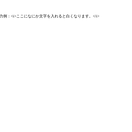
例：<i>ここになにか文字を入れると白くなります。</i>