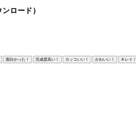
ウンロード）
面白かった！
完成度高い！
カッコいい！
かわいい！
キレイ