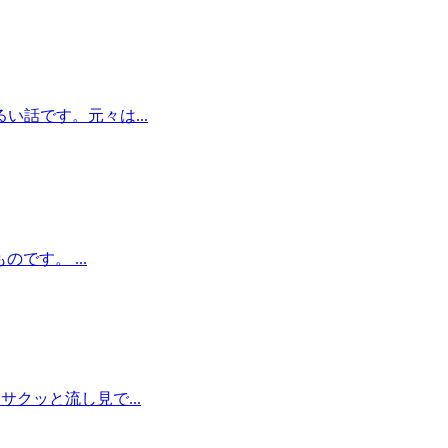
話です。元々は...
です。 ...
クッと流し見で...