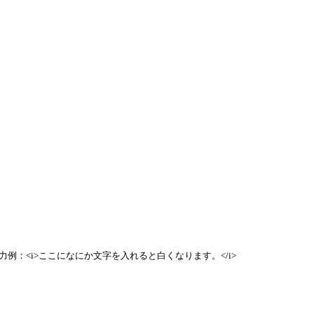
例：<i>ここになにか文字を入れると白くなります。</i>