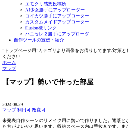
エモクリ感想投稿所
AI少女勝手にアップローダー
コイカツ勝手にアップローダー
カスタムメイドアップローダー
illusion様リンク
ハニセレ２勝手にアップローダ
自作ツールの宣伝・紹介
”トップページ用”カテゴリより画像をお借りしてます/対策
ください
ホーム
マップ
【マップ】勢いで作った部屋
2024.08.29
マップ
利用可
改変可
未発表自作シーンのリメイク用に勢いで作りました。遮蔽と
た方がよいかと思います。収納スペース内は手抜きです。ま