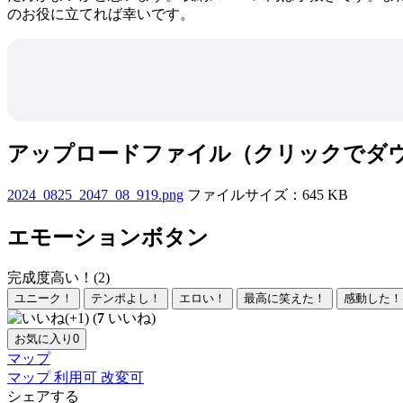
のお役に立てれば幸いです。
アップロードファイル（クリックでダ
2024_0825_2047_08_919.png
ファイルサイズ：645 KB
エモーションボタン
完成度高い！(2)
ユニーク！
テンポよし！
エロい！
最高に笑えた！
感動した！
(
7
いいね)
お気に入り
0
マップ
マップ
利用可
改変可
シェアする