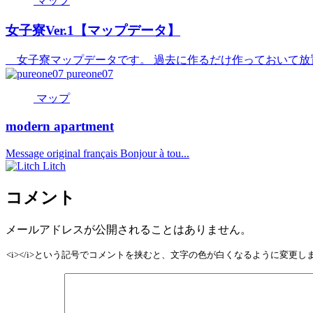
マップ
女子寮Ver.1【マップデータ】
女子寮マップデータです。 過去に作るだけ作っておいて放置
pureone07
マップ
modern apartment
Message original français Bonjour à tou...
Litch
コメント
メールアドレスが公開されることはありません。
<i></i>という記号でコメントを挟むと、文字の色が白くなるように変更