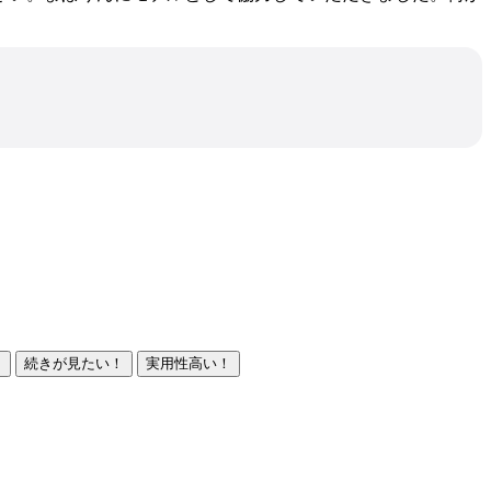
！
続きが見たい！
実用性高い！