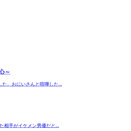
心～
。おにいさんと喧嘩した...
相手がイケメン男優だと...