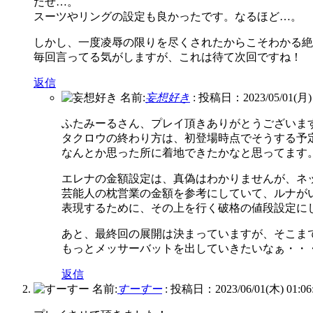
だぜ…。
スーツやリングの設定も良かったです。なるほど…。
しかし、一度凌辱の限りを尽くされたからこそわかる絶
毎回言ってる気がしますが、これは待て次回ですね！
返信
名前:
妄想好き
:
投稿日：2023/05/01(月) 1
ふたみーるさん、プレイ頂きありがとうございま
タクロウの終わり方は、初登場時点でそうする予
なんとか思った所に着地できたかなと思ってます
エレナの金額設定は、真偽はわかりませんが、ネ
芸能人の枕営業の金額を参考にしていて、ルナが
表現するために、その上を行く破格の値段設定に
あと、最終回の展開は決まっていますが、そこま
もっとメッサーバットを出していきたいなぁ・・
返信
名前:
すーすー
:
投稿日：2023/06/01(木) 01:06