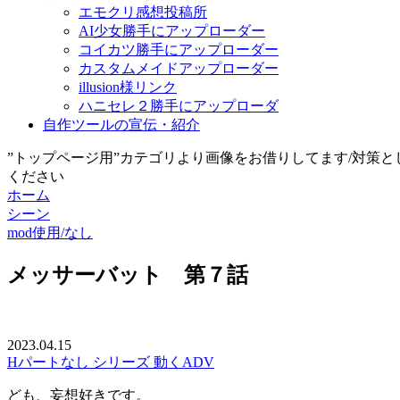
エモクリ感想投稿所
AI少女勝手にアップローダー
コイカツ勝手にアップローダー
カスタムメイドアップローダー
illusion様リンク
ハニセレ２勝手にアップローダ
自作ツールの宣伝・紹介
”トップページ用”カテゴリより画像をお借りしてます/対策
ください
ホーム
シーン
mod使用/なし
メッサーバット 第７話
2023.04.15
Hパートなし
シリーズ
動くADV
ども、妄想好きです。