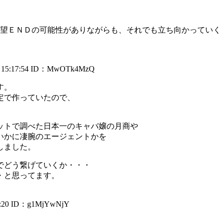
望ＥＮＤの可能性がありながらも、それでも立ち向かっていく
5:17:54
ID：MwOTk4MzQ
す。
定で作っていたので、
。
ットで調べた日本一のキャバ嬢の月商や
いかに凄腕のエージェントかを
しました。
でどう繋げていくか・・・
・と思ってます。
:20
ID：g1MjYwNjY