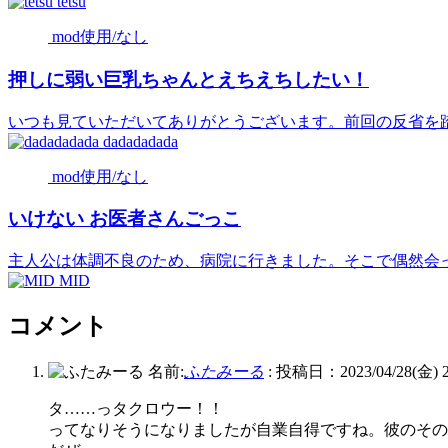
tetsu
mod使用/なし
押しに弱い巨乳ちゃんとえちえちしたい！
いつも見ていただいてありがとうございます。前回の反省を踏ま
dadadadada
mod使用/なし
いけない お医者さんごっこ
主人公は体調不良のため、病院に行きました。そこで偶然会った
MID
コメント
名前:
ふたみーる
:
投稿日：2023/04/28(金) 21
タ……っタクロウー！！
ってなりそうになりましたが自業自得ですね。彼のその