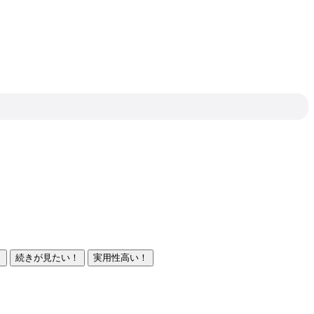
！
続きが見たい！
実用性高い！