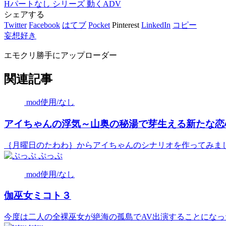
Hパートなし
シリーズ
動くADV
シェアする
Twitter
Facebook
はてブ
Pocket
Pinterest
LinkedIn
コピー
妄想好き
エモクリ勝手にアップローダー
関連記事
mod使用/なし
アイちゃんの浮気～山奥の秘湯で芽生える新たな恋
｛月曜日のたわわ｝からアイちゃんのシナリオを作ってみました
ぷっぷ
mod使用/なし
伽巫女ミコト３
今度は二人の全裸巫女が絶海の孤島でAV出演することになった