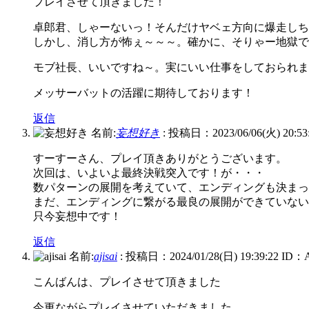
プレイさせて頂きました！
卓郎君、しゃーないっ！そんだけヤベェ方向に爆走しち
しかし、消し方が怖ぇ～～～。確かに、そりゃー地獄で
モブ社長、いいですね～。実にいい仕事をしておられま
メッサーバットの活躍に期待しております！
返信
名前:
妄想好き
:
投稿日：2023/06/06(火) 20:53
すーすーさん、プレイ頂きありがとうございます。
次回は、いよいよ最終決戦突入です！が・・・
数パターンの展開を考えていて、エンディングも決まっ
まだ、エンディングに繋がる最良の展開ができていない
只今妄想中です！
返信
名前:
ajisai
:
投稿日：2024/01/28(日) 19:39:22
ID：
こんばんは、プレイさせて頂きました
今更ながらプレイさせていただきました