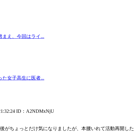
え、今回はライ...
女子高生に医者...
:32:24
ID：A2NDMxNjU
後がちょっとだけ気になりましたが、本腰いれて活動再開したら