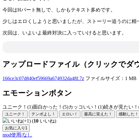
今回はHパート無しで、しかもテキスト多めです。
少しはエロくしようと思いましたが、ストーリー追うのに精
次回は、いよいよ最終対決に入っていけると思います。
アップロードファイル（クリックでダ
166ce3c07d840ef59669a674932da48f.7z
ファイルサイズ：1 MB
エモーションボタン
ユニーク！(1)
面白かった！(5)
カッコいい！(1)
続きが見たい！(
ユニーク！
テンポよし！
エロい！
最高に笑えた！
感動した！
(
10
いいね)
お気に入り
1
mod使用/なし