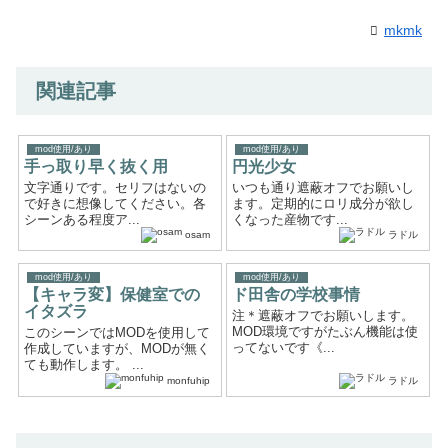
mkmk
関連記事
mod使用/あり
mod使用/あり
手っ取り早く抜く用
円光少女
文字通りです。セリフはないの
いつも通り遮蔽オフでお願いし
で好きに想像してください。各
ます。定期的にロリ成分が欲し
シーンある程度ア...
くなった産物です...
osam
ラドル
mod使用/あり
mod使用/あり
【キャラ変】保健室での
ド田舎の学校事情
イタズラ
注＊遮蔽オフでお願いします。
MOD環境ですがたぶん機能は使
このシーンではMODを使用して
ってないです《...
作成していますが、MODが無く
ても動作します。 ...
monfuhip
ラドル