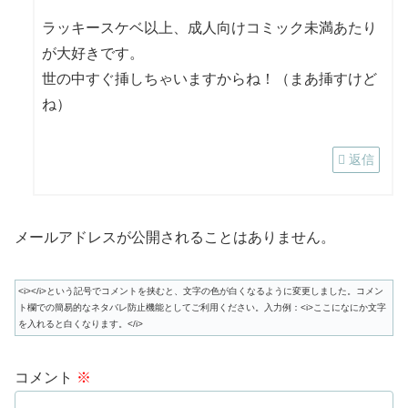
ラッキースケベ以上、成人向けコミック未満あたり
が大好きです。
世の中すぐ挿しちゃいますからね！（まあ挿すけど
ね）
返信
メールアドレスが公開されることはありません。
<i></i>という記号でコメントを挟むと、文字の色が白くなるように変更しました。コメン
ト欄での簡易的なネタバレ防止機能としてご利用ください。入力例：<i>ここになにか文字
を入れると白くなります。</i>
コメント
※