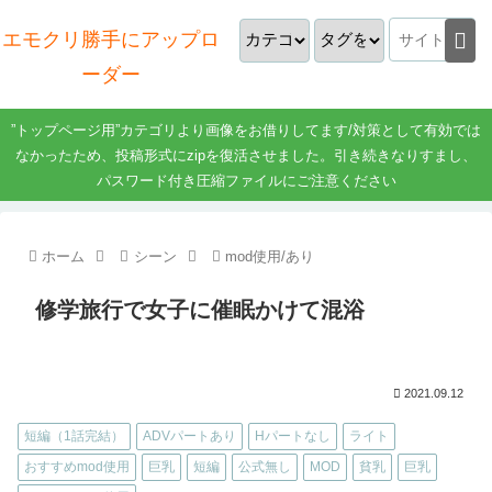
エモクリ勝手にアップロ
ーダー
”トップページ用”カテゴリより画像をお借りしてます/対策として有効では
なかったため、投稿形式にzipを復活させました。引き続きなりすまし、
パスワード付き圧縮ファイルにご注意ください
ホーム
シーン
mod使用/あり
修学旅行で女子に催眠かけて混浴
2021.09.12
短編（1話完結）
ADVパートあり
Hパートなし
ライト
おすすめmod使用
巨乳
短編
公式無し
MOD
貧乳
巨乳