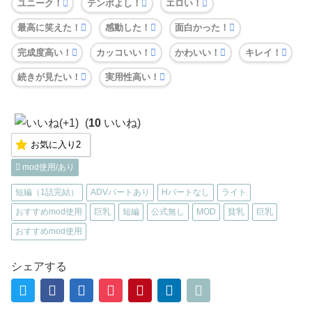
ユニーク！
テンポよし！
エロい！
最高に笑えた！
感動した！
面白かった！
完成度高い！
カッコいい！
かわいい！
キレイ！
続きが見たい！
実用性高い！
(
10
いいね)
お気に入り
2
mod使用/あり
短編（1話完結）
ADVパートあり
Hパートなし
ライト
おすすめmod使用
巨乳
短編
公式無し
MOD
貧乳
巨乳
おすすめmod使用
シェアする