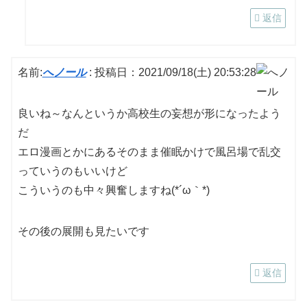
返信
名前:
へノール
:
投稿日：2021/09/18(土) 20:53:28
良いね～なんというか高校生の妄想が形になったよう
だ
エロ漫画とかにあるそのまま催眠かけで風呂場で乱交
っていうのもいいけど
こういうのも中々興奮しますね(*´ω｀*)
その後の展開も見たいです
返信