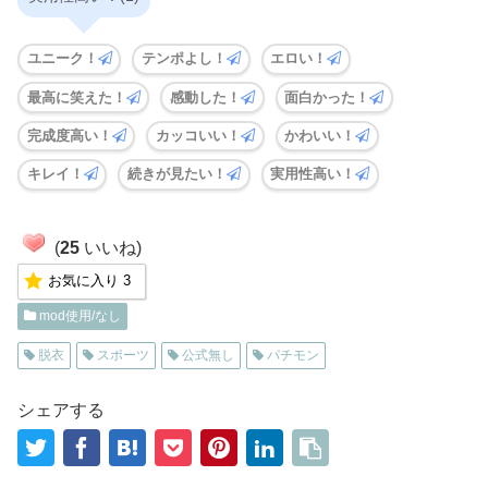
ユニーク！
テンポよし！
エロい！
最高に笑えた！
感動した！
面白かった！
完成度高い！
カッコいい！
かわいい！
キレイ！
続きが見たい！
実用性高い！
(
25
いいね)
お気に入り
3
mod使用/なし
脱衣
スポーツ
公式無し
パチモン
シェアする