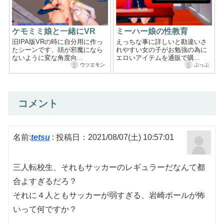
ケモミミ娘と一緒にVR
ミーハー娘の性教育
旧IPA版VRの時に自分用に作っ
えっちな事に詳しいと勘違いさ
たシーンです、頭が邪魔になら
れやすい女の子がお勉強の為に
ないように変な角度向...
エロいアイテムを通販で購...
ウツエモン
ぷっぷ
コメント
名前:
tetsu
:
投稿日：2021/08/07(土) 10:57:01
三人転校生、それもサッカーのレギュラーだなんて都
合よすぎるだろ？
それに４人ともサッカーが弱すぎる、岩崎ボールが怖
いって何ですか？