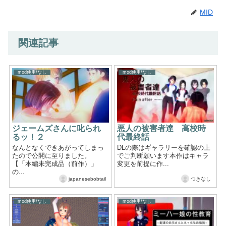
MID
関連記事
mod使用/なし
mod使用/なし
ジェームズさんに叱られ
悪人の被害者達 高校時
るッ！２
代最終話
なんとなくできあがってしまっ
DLの際はギャラリーを確認の上
たので公開に至りました。
でご判断願います本作はキャラ
【「本編未完成品（前作）」
変更を前提に作...
の...
japanesebobtail
つきなし
mod使用/なし
mod使用/なし