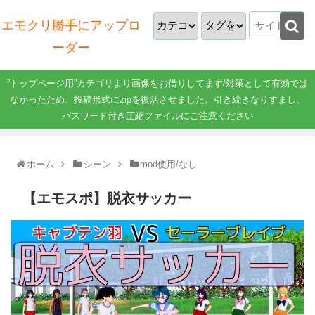
エモクリ勝手にアップロ
ーダー
”トップページ用”カテゴリより画像をお借りしてます/対策として有効では
なかったため、投稿形式にzipを復活させました。引き続きなりすまし、
パスワード付き圧縮ファイルにご注意ください
ホーム
シーン
mod使用/なし
【エモスポ】脱衣サッカー