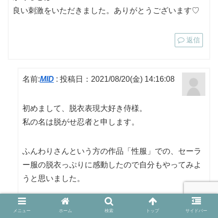
良い刺激をいただきました。ありがとうございます♡
返信
名前:
MID
:
投稿日：2021/08/20(金) 14:16:08
初めまして、脱衣表現大好き侍様。
私の名は脱がせ忍者と申します。
ふんわりさんという方の作品「性服」での、セーラ
ー服の脱衣っぷりに感動したので自分もやってみよ
うと思いました。
私は女の子の下着が好きなので、クロッチ部分とい
メニュー
ホーム
検索
トップ
サイドバー