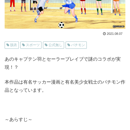
2021.08.07
脱衣
スポーツ
公式無し
パチモン
あのキャプテン羽とセーラーブレイブで謎のコラボが実
現！？
本作品は有名サッカー漫画と有名美少女戦士のパチモン作
品となっています。
～あらすじ～