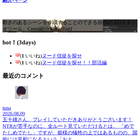
紹介ページ
動きのあるシーンを作成することのできる自作の３Dスタジ
オツール、Crend紹介動画_Part1
hot！(3days)
(
1
いいね)
ヌード信徒を探せ
(
1
いいね)
ヌード信徒を探せ！！部活編
最近のコメント
tuna
2026.08.09
五十雄さん、プレイしていただきありがとうございます！
NTRが苦手なのに、全ルート見ていただけるとは。 「めで
たしめでたし」ですが、姫様の犠牲の上ではあるものの、国
的には平和になるという「おと...