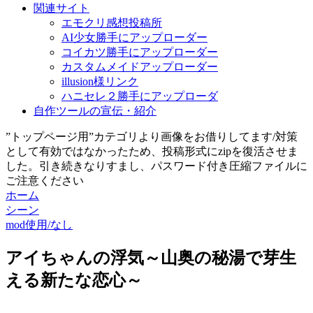
関連サイト
エモクリ感想投稿所
AI少女勝手にアップローダー
コイカツ勝手にアップローダー
カスタムメイドアップローダー
illusion様リンク
ハニセレ２勝手にアップローダ
自作ツールの宣伝・紹介
”トップページ用”カテゴリより画像をお借りしてます/対策
として有効ではなかったため、投稿形式にzipを復活させま
した。引き続きなりすまし、パスワード付き圧縮ファイルに
ご注意ください
ホーム
シーン
mod使用/なし
アイちゃんの浮気～山奥の秘湯で芽生
える新たな恋心～