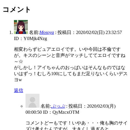
コメント
名前:
Mosoya
:
投稿日：2020/02/02(日) 23:32:57
ID：Y0Mjk4Nzg
相変わらずピュアエロイです。いや今回は不倫です
が。キスのシーンと音声がマッチしててエロイですね
～☆
がしかし！アイちゃんのおっぱいはそんなものではな
いはずっ！むしろ100にしてもまだ足りないくらいデス
ヨw
返信
名前:
ぷっぷ
:
投稿日：2020/02/03(月)
00:00:50
ID：QyMzcxOTM
コメントどーもです！いやあ・・・俺も胸のサイ
ズは考えたんですが、大きくし過ぎると