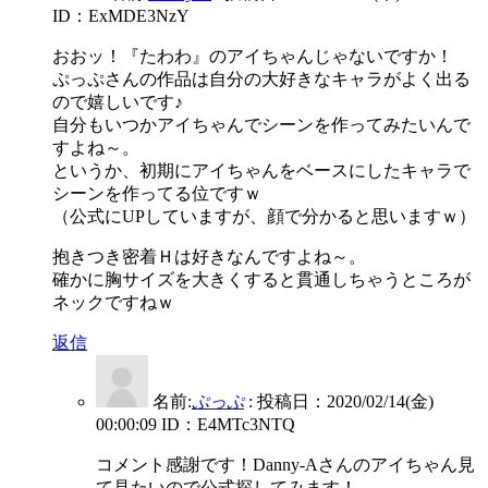
ID：ExMDE3NzY
おおッ！『たわわ』のアイちゃんじゃないですか！
ぷっぷさんの作品は自分の大好きなキャラがよく出る
ので嬉しいです♪
自分もいつかアイちゃんでシーンを作ってみたいんで
すよね～。
というか、初期にアイちゃんをベースにしたキャラで
シーンを作ってる位ですｗ
（公式にUPしていますが、顔で分かると思いますｗ）
抱きつき密着Ｈは好きなんですよね～。
確かに胸サイズを大きくすると貫通しちゃうところが
ネックですねｗ
返信
名前:
ぷっぷ
:
投稿日：2020/02/14(金)
00:00:09
ID：E4MTc3NTQ
コメント感謝です！Danny-Aさんのアイちゃん見
て見たいので公式探してみます！