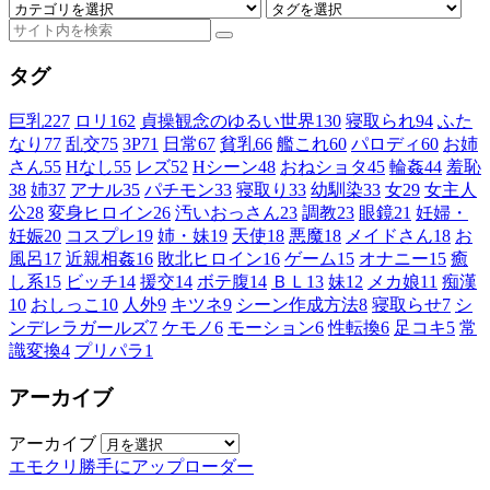
タグ
巨乳
227
ロリ
162
貞操観念のゆるい世界
130
寝取られ
94
ふた
なり
77
乱交
75
3P
71
日常
67
貧乳
66
艦これ
60
パロディ
60
お姉
さん
55
Hなし
55
レズ
52
Hシーン
48
おねショタ
45
輪姦
44
羞恥
38
姉
37
アナル
35
パチモン
33
寝取り
33
幼馴染
33
女
29
女主人
公
28
変身ヒロイン
26
汚いおっさん
23
調教
23
眼鏡
21
妊婦・
妊娠
20
コスプレ
19
姉・妹
19
天使
18
悪魔
18
メイドさん
18
お
風呂
17
近親相姦
16
敗北ヒロイン
16
ゲーム
15
オナニー
15
癒
し系
15
ビッチ
14
援交
14
ボテ腹
14
ＢＬ
13
妹
12
メカ娘
11
痴漢
10
おしっこ
10
人外
9
キツネ
9
シーン作成方法
8
寝取らせ
7
シ
ンデレラガールズ
7
ケモノ
6
モーション
6
性転換
6
足コキ
5
常
識変換
4
プリパラ
1
アーカイブ
アーカイブ
エモクリ勝手にアップローダー