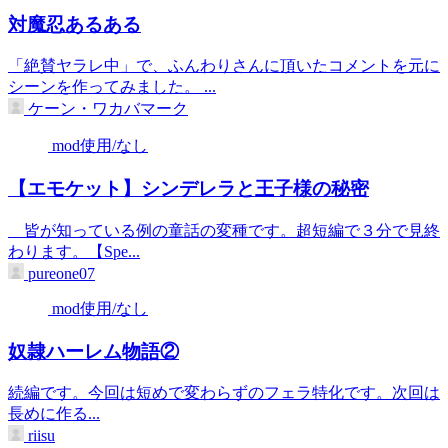
対魔忍あるある
「絶賛ヤラレ中」で、ふんわりさんに頂いたコメントを元に
シーンを作ってみました。 ...
ケーン・ワカバマーク
mod使用/なし
【エモケット】シンデレラと王子様の秘密
皆が知っている例の童話の変種です。超短編で３分で見終
わります。【Spe...
pureone07
mod使用/なし
奴隷ハーレム物語②
続編です。今回は短めで変わらずのフェラ特化です。次回は
長めに作る...
riisu