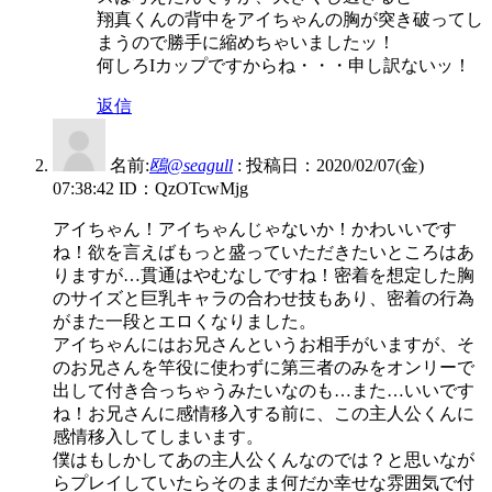
翔真くんの背中をアイちゃんの胸が突き破ってし
まうので勝手に縮めちゃいましたッ！
何しろIカップですからね・・・申し訳ないッ！
返信
名前:
鴎@seagull
:
投稿日：2020/02/07(金)
07:38:42
ID：QzOTcwMjg
アイちゃん！アイちゃんじゃないか！かわいいです
ね！欲を言えばもっと盛っていただきたいところはあ
りますが…貫通はやむなしですね！密着を想定した胸
のサイズと巨乳キャラの合わせ技もあり、密着の行為
がまた一段とエロくなりました。
アイちゃんにはお兄さんというお相手がいますが、そ
のお兄さんを竿役に使わずに第三者のみをオンリーで
出して付き合っちゃうみたいなのも…また…いいです
ね！お兄さんに感情移入する前に、この主人公くんに
感情移入してしまいます。
僕はもしかしてあの主人公くんなのでは？と思いなが
らプレイしていたらそのまま何だか幸せな雰囲気で付