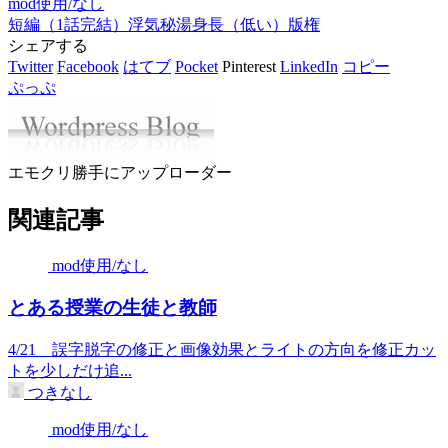
mod使用/なし
短編（1話完結）
浮気
秘湯
身長（低い）
版権
シェアする
Twitter
Facebook
はてブ
Pocket
Pinterest
LinkedIn
コピー
ぷっぷ
エモクリ勝手にアップローダー
関連記事
mod使用/なし
とある授業の生徒と教師
4/21 誤字脱字の修正と画像効果とライトの方向を修正カッ
トを少しだけ追...
つきなし
mod使用/なし