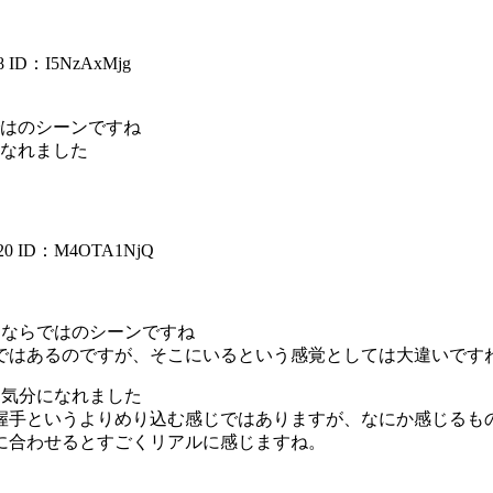
8
ID：I5NzAxMjg
はのシーンですね
なれました
20
ID：M4OTA1NjQ
Ｒならではのシーンですね
ではあるのですが、そこにいるという感覚としては大違いです
な気分になれました
握手というよりめり込む感じではありますが、なにか感じるも
に合わせるとすごくリアルに感じますね。