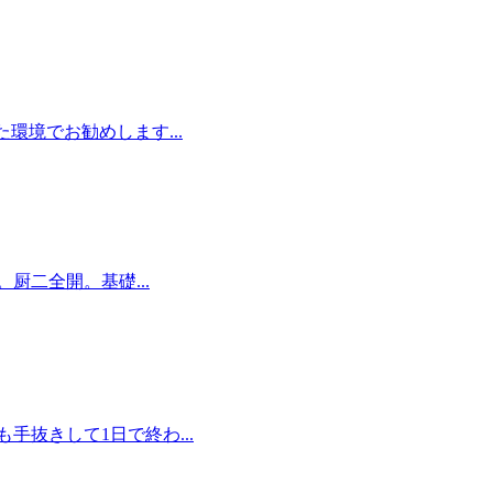
環境でお勧めします...
厨二全開。基礎...
抜きして1日で終わ...