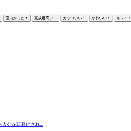
面白かった！
完成度高い！
カッコいい！
かわいい！
キレイ
公が玩具にされ...