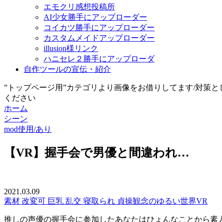
エモクリ感想投稿所
AI少女勝手にアップローダー
コイカツ勝手にアップローダー
カスタムメイドアップローダー
illusion様リンク
ハニセレ２勝手にアップローダ
自作ツールの宣伝・紹介
”トップページ用”カテゴリより画像をお借りしてます/対策
ください
ホーム
シーン
mod使用/あり
【VR】握手会で男優と間違われ…
2021.03.09
素材
改変可
巨乳
乱交
寝取られ
貞操観念のゆるい世界
VR
推しの声優の握手会に参加したあなたはひょんなことから素