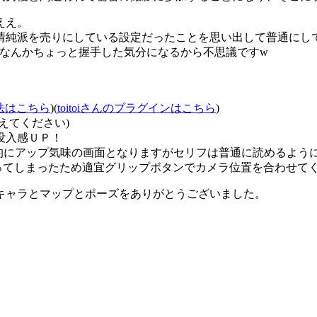
ええ。
清純派を売りにしている設定だったことを思い出して普通にし
となんかちょっと握手した気分になるから不思議ですw
法はこちら
)(
toitoiさんのプラグインはこちら
)
えてください)
没入感ＵＰ！
的にアップ気味の画面となりますがセリフは普通に読めるよう
ってしまったため適宜グリップボタンでカメラ位置を合わせて
キャラとマップとポーズをありがとうございました。