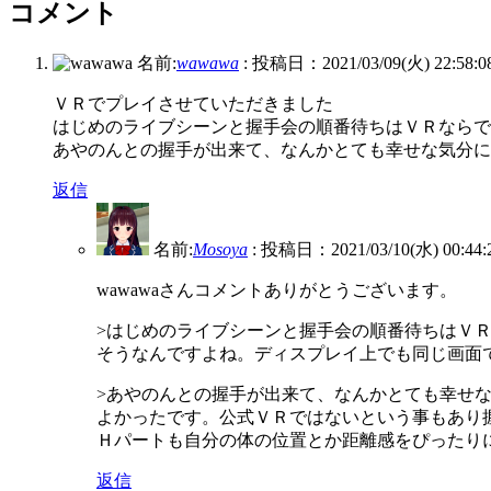
コメント
名前:
wawawa
:
投稿日：2021/03/09(火) 22:58:0
ＶＲでプレイさせていただきました
はじめのライブシーンと握手会の順番待ちはＶＲならで
あやのんとの握手が出来て、なんかとても幸せな気分に
返信
名前:
Mosoya
:
投稿日：2021/03/10(水) 00:44:
wawawaさんコメントありがとうございます。
>はじめのライブシーンと握手会の順番待ちはＶ
そうなんですよね。ディスプレイ上でも同じ画面
>あやのんとの握手が出来て、なんかとても幸せ
よかったです。公式ＶＲではないという事もあり
Ｈパートも自分の体の位置とか距離感をぴったり
返信