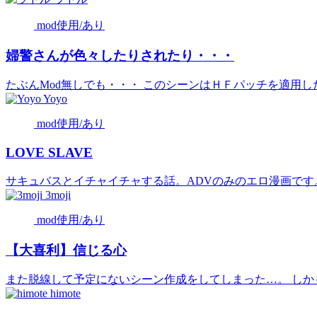
mod使用/あり
婦警さんが色々したりされたり・・・
たぶんMod無しでも・・・ このシーンはＨＦパッチを適用した
Yoyo
mod使用/あり
LOVE SLAVE
サキュバスとイチャイチャする話。ADVのみのエロ漫画です。
3moji
mod使用/あり
【大喜利】信じる心
また脱線して予定にないシーン作成をしてしまった…。 しかも手
himote