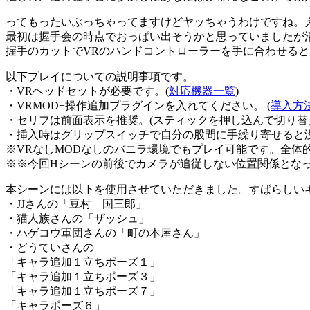
ってもったいぶっちゃってますけどヤッちゃうわけですね。
最初は握手会の時点でおっぱい出そうかと思っていましたが
握手のカットでVRのハンドコントローラーを手に合わせる
以下プレイについての説明事項です。
・VRヘッドセットが必要です。(
対応機器一覧
)
・VRMOD+操作追加プラグインを入れてください。 (
導入方
・セリフは前面表示を推奨。(スティックを押し込んで切り替
・挿入時はグリップスイッチで自分の股間に手繰り寄せると
※VRなしMODなしのバニラ環境でもプレイ可能です。全体
※※今回Hシーンの前後でカメラが追従しない位置関係とな
本シーンには以下を使用させていただきました。すばらしい
・JJさんの「豆村 国三郎」
・猫人族さんの「ザッシュ」
・ハゲコウ軍団さんの「町の本屋さん」
・どうていさんの
「キャラ追加１立ちポーズ１」
「キャラ追加１立ちポーズ３」
「キャラ追加１立ちポーズ７」
「キャラポーズ６」