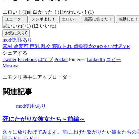
エロい！(1)
面白かった！(1)
かわいい！(1)
ユニーク！
テンポよし！
エロい！
最高に笑えた！
感動した！
(
12
いいね)
お気に入り
0
mod使用/あり
素材
改変可
巨乳
乱交
寝取られ
貞操観念のゆるい世界
VR
シェアする
Twitter
Facebook
はてブ
Pocket
Pinterest
LinkedIn
コピー
Mosoya
エモクリ勝手にアップローダー
関連記事
mod使用/あり
死にたがりな彼女たち～前編～
久々に放り投げてみます。前に上げた繋がりたい彼女たちの主人
ラドル